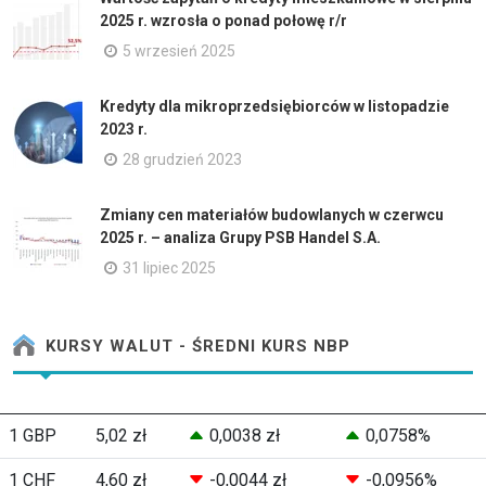
2025 r. wzrosła o ponad połowę r/r
5 wrzesień 2025
Kredyty dla mikroprzedsiębiorców w listopadzie
2023 r.
28 grudzień 2023
Zmiany cen materiałów budowlanych w czerwcu
2025 r. – analiza Grupy PSB Handel S.A.
31 lipiec 2025
KURSY WALUT - ŚREDNI KURS NBP
1 GBP
5,02 zł
0,0038 zł
0,0758%
1 CHF
4,60 zł
-0,0044 zł
-0,0956%