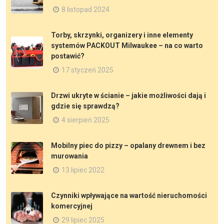
8 listopad 2024
Torby, skrzynki, organizery i inne elementy
systemów PACKOUT Milwaukee – na co warto
postawić?
17 styczeń 2025
Drzwi ukryte w ścianie – jakie możliwości dają i
gdzie się sprawdzą?
4 sierpień 2025
Mobilny piec do pizzy – opalany drewnem i bez
murowania
13 lipiec 2022
Czynniki wpływające na wartość nieruchomości
komercyjnej
29 lipiec 2025