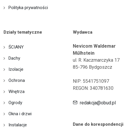
Polityka prywatności
Działy tematyczne
Wydawca
Nevicom Waldemar
ŚCIANY
Műlhstein
Dachy
ul. R. Kaczmarczyka 17
85-796 Bydgoszcz
Izolacje
Ochrona
NIP: 5541751097
REGON: 340781630
Wnętrza
Ogrody
redakcja@obud.pl
Okna i drzwi
Dane do korespondencji
Instalacje