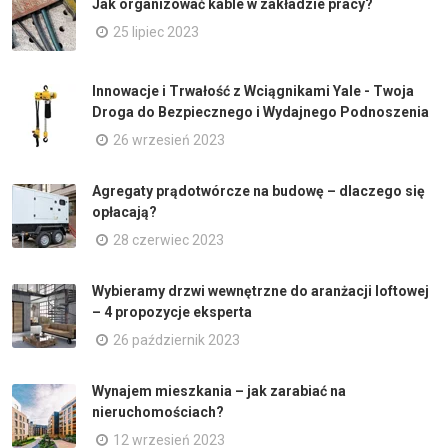
Jak organizować kable w zakładzie pracy?
25 lipiec 2023
Innowacje i Trwałość z Wciągnikami Yale - Twoja
Droga do Bezpiecznego i Wydajnego Podnoszenia
26 wrzesień 2023
Agregaty prądotwórcze na budowę – dlaczego się
opłacają?
28 czerwiec 2023
Wybieramy drzwi wewnętrzne do aranżacji loftowej
– 4 propozycje eksperta
26 październik 2023
Wynajem mieszkania – jak zarabiać na
nieruchomościach?
12 wrzesień 2023