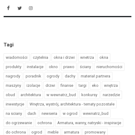
Tagi
wiadomości
czytelnia
okna i drzwi
wnetrza
okna
produkty
instalacje
okno
prawo
ściany
nieruchomości
nagrody
poradnik
ogrody
dachy
materiał partnera
maszyny
izolacje
drzwi
finanse
targi
eko
wnętrza
obud
architektura
w wewnatrz_bud
konkursy
narzedzie
inwestycje
Wnętrza, wystrój, architektura - tematy pozostałe
na sciany
dach
newseria
w ogrod
wewnatrz_bud
do ogrzewanie
ochrona
Armatura, wanny, natryski - inspiracje
do ochrona
ogrod
meble
armatura
promowany