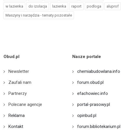
w lazienka
do izolacja
lazienka
raport
podloga
aluprof
Maszyny i narzędzia - tematy pozostałe
Obud.pl
Nasze portale
Newsletter
chemiabudowlana.info
Zaufali nam
forum.obud.pl
Partnerzy
efachowiec.info
Polecane agencje
portal-prasowy.pl
Reklama
opinbud.pl
Kontakt
forum.bibliotekarium.pl