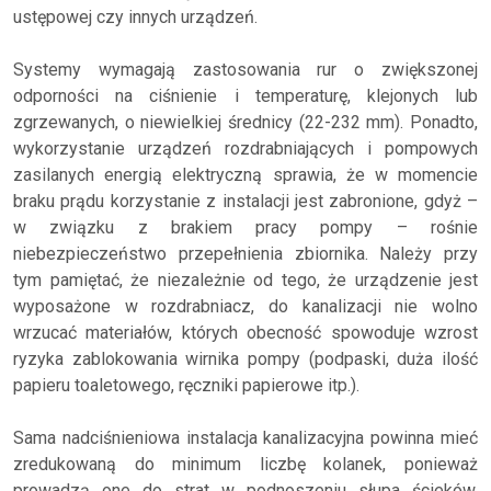
ustępowej czy innych urządzeń.
Systemy wymagają zastosowania rur o zwiększonej
odporności na ciśnienie i temperaturę, klejonych lub
zgrzewanych, o niewielkiej średnicy (22-232 mm). Ponadto,
wykorzystanie urządzeń rozdrabniających i pompowych
zasilanych energią elektryczną sprawia, że w momencie
braku prądu korzystanie z instalacji jest zabronione, gdyż –
w związku z brakiem pracy pompy – rośnie
niebezpieczeństwo przepełnienia zbiornika. Należy przy
tym pamiętać, że niezależnie od tego, że urządzenie jest
wyposażone w rozdrabniacz, do kanalizacji nie wolno
wrzucać materiałów, których obecność spowoduje wzrost
ryzyka zablokowania wirnika pompy (podpaski, duża ilość
papieru toaletowego, ręczniki papierowe itp.).
Sama nadciśnieniowa instalacja kanalizacyjna powinna mieć
zredukowaną do minimum liczbę kolanek, ponieważ
prowadzą one do strat w podnoszeniu słupa ścieków.