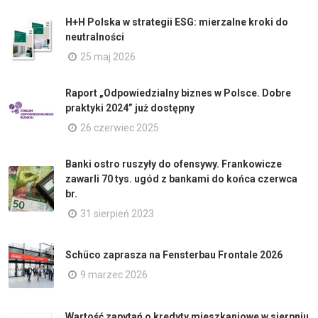
H+H Polska w strategii ESG: mierzalne kroki do
neutralności
25 maj 2026
Raport „Odpowiedzialny biznes w Polsce. Dobre
praktyki 2024” już dostępny
26 czerwiec 2025
Banki ostro ruszyły do ofensywy. Frankowicze
zawarli 70 tys. ugód z bankami do końca czerwca
br.
31 sierpień 2023
Schüco zaprasza na Fensterbau Frontale 2026
9 marzec 2026
Wartość zapytań o kredyty mieszkaniowe w sierpniu