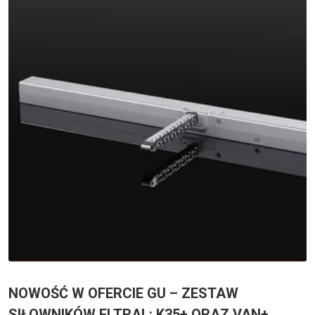
NOWOŚĆ W OFERCIE GU – ZESTAW
SIŁOWNIKÓW ELTRAL: K35+ ORAZ VAN+