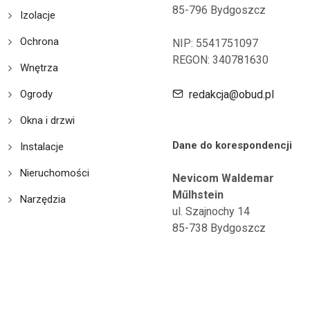
85-796 Bydgoszcz
Izolacje
Ochrona
NIP: 5541751097
REGON: 340781630
Wnętrza
Ogrody
redakcja@obud.pl
Okna i drzwi
Dane do korespondencji
Instalacje
Nieruchomości
Nevicom Waldemar
Műlhstein
Narzędzia
ul. Szajnochy 14
85-738 Bydgoszcz