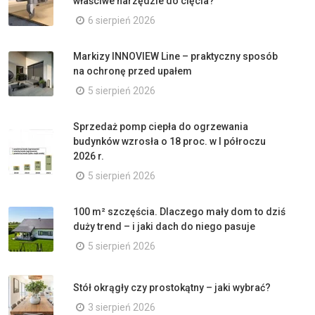
właściwe narzędzie do cięcia?
6 sierpień 2026
Markizy INNOVIEW Line – praktyczny sposób
na ochronę przed upałem
5 sierpień 2026
Sprzedaż pomp ciepła do ogrzewania
budynków wzrosła o 18 proc. w I półroczu
2026 r.
5 sierpień 2026
100 m² szczęścia. Dlaczego mały dom to dziś
duży trend – i jaki dach do niego pasuje
5 sierpień 2026
Stół okrągły czy prostokątny – jaki wybrać?
3 sierpień 2026