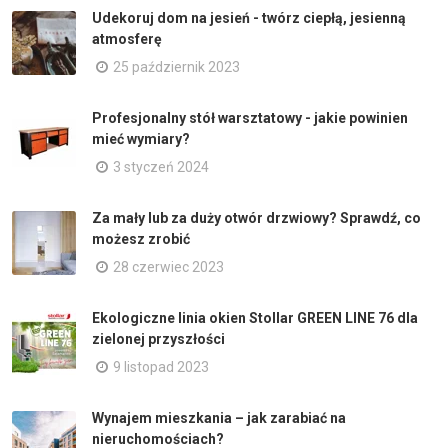
Udekoruj dom na jesień - twórz ciepłą, jesienną
atmosferę
25 październik 2023
Profesjonalny stół warsztatowy - jakie powinien
mieć wymiary?
3 styczeń 2024
Za mały lub za duży otwór drzwiowy? Sprawdź, co
możesz zrobić
28 czerwiec 2023
Ekologiczne linia okien Stollar GREEN LINE 76 dla
zielonej przyszłości
9 listopad 2023
Wynajem mieszkania – jak zarabiać na
nieruchomościach?