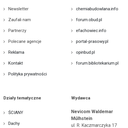
Newsletter
chemiabudowlana.info
Zaufali nam
forum.obud.pl
Partnerzy
efachowiec.info
Polecane agencje
portal-prasowy.pl
Reklama
opinbud.pl
Kontakt
forum.bibliotekarium.pl
Polityka prywatności
Działy tematyczne
Wydawca
Nevicom Waldemar
ŚCIANY
Műlhstein
Dachy
ul. R. Kaczmarczyka 17