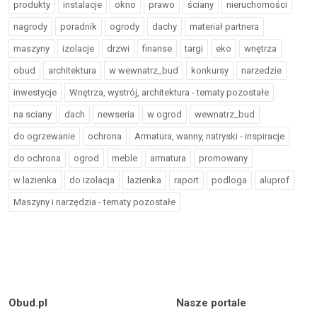
produkty
instalacje
okno
prawo
ściany
nieruchomości
nagrody
poradnik
ogrody
dachy
materiał partnera
maszyny
izolacje
drzwi
finanse
targi
eko
wnętrza
obud
architektura
w wewnatrz_bud
konkursy
narzedzie
inwestycje
Wnętrza, wystrój, architektura - tematy pozostałe
na sciany
dach
newseria
w ogrod
wewnatrz_bud
do ogrzewanie
ochrona
Armatura, wanny, natryski - inspiracje
do ochrona
ogrod
meble
armatura
promowany
w lazienka
do izolacja
lazienka
raport
podloga
aluprof
Maszyny i narzędzia - tematy pozostałe
Obud.pl
Nasze portale