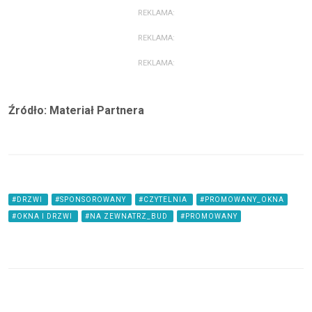
REKLAMA:
REKLAMA:
REKLAMA:
Źródło: Materiał Partnera
#DRZWI
#SPONSOROWANY
#CZYTELNIA
#PROMOWANY_OKNA
#OKNA I DRZWI
#NA ZEWNATRZ_BUD
#PROMOWANY