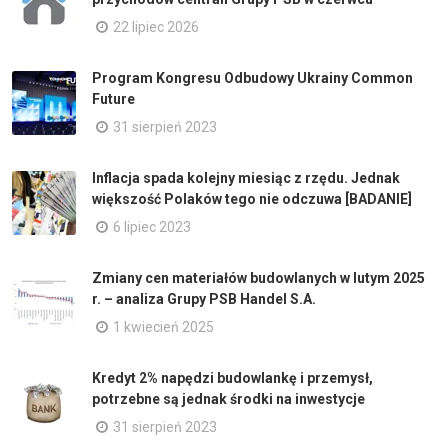
22 lipiec 2026
Program Kongresu Odbudowy Ukrainy Common
Future
31 sierpień 2023
Inflacja spada kolejny miesiąc z rzędu. Jednak
większość Polaków tego nie odczuwa [BADANIE]
6 lipiec 2023
Zmiany cen materiałów budowlanych w lutym 2025
r. – analiza Grupy PSB Handel S.A.
1 kwiecień 2025
Kredyt 2% napędzi budowlankę i przemysł,
potrzebne są jednak środki na inwestycje
31 sierpień 2023