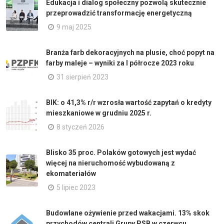
Edukacja i dialog społeczny pozwolą skutecznie
przeprowadzić transformację energetyczną
9 maj 2025
Branża farb dekoracyjnych na plusie, choć popyt na
farby maleje – wyniki za I półrocze 2023 roku
31 sierpień 2023
BIK: o 41,3% r/r wzrosła wartość zapytań o kredyty
mieszkaniowe w grudniu 2025 r.
8 styczeń 2026
Blisko 35 proc. Polaków gotowych jest wydać
więcej na nieruchomość wybudowaną z
ekomateriałów
5 lipiec 2023
Budowlane ożywienie przed wakacjami. 13% skok
przychodów centrali Grupy PSB w czerwcu