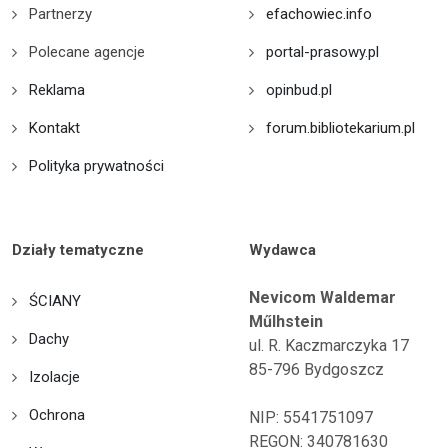
Partnerzy
efachowiec.info
Polecane agencje
portal-prasowy.pl
Reklama
opinbud.pl
Kontakt
forum.bibliotekarium.pl
Polityka prywatności
Działy tematyczne
Wydawca
Nevicom Waldemar
ŚCIANY
Műlhstein
Dachy
ul. R. Kaczmarczyka 17
85-796 Bydgoszcz
Izolacje
Ochrona
NIP: 5541751097
REGON: 340781630