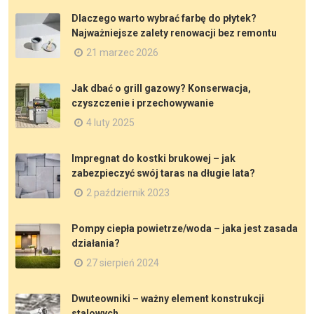
Dlaczego warto wybrać farbę do płytek?
Najważniejsze zalety renowacji bez remontu
21 marzec 2026
Jak dbać o grill gazowy? Konserwacja,
czyszczenie i przechowywanie
4 luty 2025
Impregnat do kostki brukowej – jak
zabezpieczyć swój taras na długie lata?
2 październik 2023
Pompy ciepła powietrze/woda – jaka jest zasada
działania?
27 sierpień 2024
Dwuteowniki – ważny element konstrukcji
stalowych