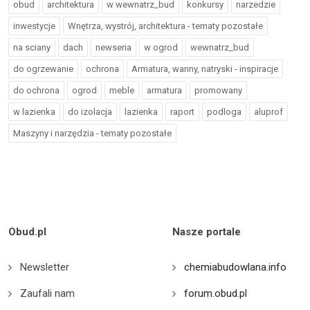
obud
architektura
w wewnatrz_bud
konkursy
narzedzie
inwestycje
Wnętrza, wystrój, architektura - tematy pozostałe
na sciany
dach
newseria
w ogrod
wewnatrz_bud
do ogrzewanie
ochrona
Armatura, wanny, natryski - inspiracje
do ochrona
ogrod
meble
armatura
promowany
w lazienka
do izolacja
lazienka
raport
podloga
aluprof
Maszyny i narzędzia - tematy pozostałe
Obud.pl
Nasze portale
Newsletter
chemiabudowlana.info
Zaufali nam
forum.obud.pl