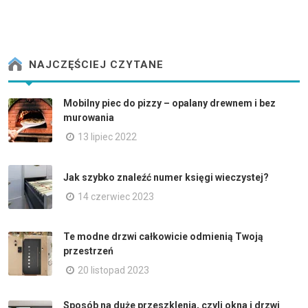
NAJCZĘŚCIEJ CZYTANE
Mobilny piec do pizzy – opalany drewnem i bez
murowania
13 lipiec 2022
Jak szybko znaleźć numer księgi wieczystej?
14 czerwiec 2023
Te modne drzwi całkowicie odmienią Twoją
przestrzeń
20 listopad 2023
Sposób na duże przeszklenia, czyli okna i drzwi