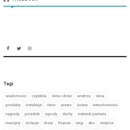
Tagi
wiadomości
czytelnia
okna i drzwi
wnetrza
okna
produkty
instalacje
okno
prawo
ściany
nieruchomości
nagrody
poradnik
ogrody
dachy
materiał partnera
maszyny
izolacje
drzwi
finanse
targi
eko
wnętrza