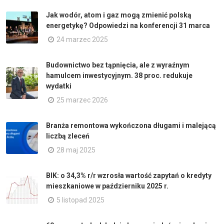
Jak wodór, atom i gaz mogą zmienić polską
energetykę? Odpowiedzi na konferencji 31 marca
24 marzec 2025
Budownictwo bez tąpnięcia, ale z wyraźnym
hamulcem inwestycyjnym. 38 proc. redukuje
wydatki
25 marzec 2026
Branża remontowa wykończona długami i malejącą
liczbą zleceń
28 maj 2025
BIK: o 34,3% r/r wzrosła wartość zapytań o kredyty
mieszkaniowe w październiku 2025 r.
5 listopad 2025