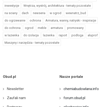
inwestycje
Wnętrza, wystrój, architektura - tematy pozostałe
na sciany
dach
newseria
w ogrod
wewnatrz_bud
do ogrzewanie
ochrona
Armatura, wanny, natryski - inspiracje
do ochrona
ogrod
meble
armatura
promowany
w lazienka
do izolacja
lazienka
raport
podloga
aluprof
Maszyny i narzędzia - tematy pozostałe
Obud.pl
Nasze portale
Newsletter
chemiabudowlana.info
Zaufali nam
forum.obud.pl