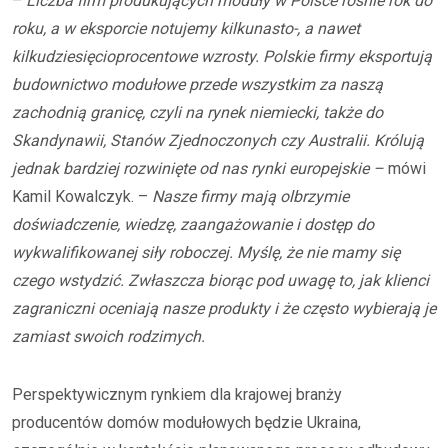
–
Liczba firm produkujących moduły w Polsce rośnie rok do
roku, a w eksporcie notujemy kilkunasto-, a nawet
kilkudziesięcioprocentowe wzrosty. Polskie firmy eksportują
budownictwo modułowe przede wszystkim za naszą
zachodnią granicę, czyli na rynek niemiecki, także do
Skandynawii, Stanów Zjednoczonych czy Australii. Królują
jednak bardziej rozwinięte od nas rynki europejskie –
mówi
Kamil Kowalczyk. –
Nasze firmy mają olbrzymie
doświadczenie, wiedzę, zaangażowanie i dostęp do
wykwalifikowanej siły roboczej. Myślę, że nie mamy się
czego wstydzić. Zwłaszcza biorąc pod uwagę to, jak klienci
zagraniczni oceniają nasze produkty i że często wybierają je
zamiast swoich rodzimych.
Perspektywicznym rynkiem dla krajowej branży
producentów domów modułowych będzie Ukraina,