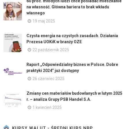
60 proc. młodych ludzi chce posiadać mieszkanie
na własność. Główna bariera to brak wkładu
własnego
19 maj 2025
Czysta energia na czystych zasadach. Działania
Prezesa UOKiK w branży OZE
22 październik 2025
Raport „Odpowiedzialny biznes w Polsce. Dobre
praktyki 2024” już dostępny
26 czerwiec 2025
Zmiany cen materiałów budowlanych w lutym 2025
r. – analiza Grupy PSB Handel S.A.
1 kwiecień 2025
KURSY WALUT - ŚREDNI KURS NBP