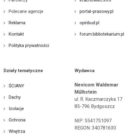
Partnerzy
efachowiec.info
Polecane agencje
portal-prasowy.pl
Reklama
opinbud.pl
Kontakt
forum.bibliotekarium.pl
Polityka prywatności
Działy tematyczne
Wydawca
Nevicom Waldemar
ŚCIANY
Műlhstein
Dachy
ul. R. Kaczmarczyka 17
85-796 Bydgoszcz
Izolacje
Ochrona
NIP: 5541751097
REGON: 340781630
Wnętrza