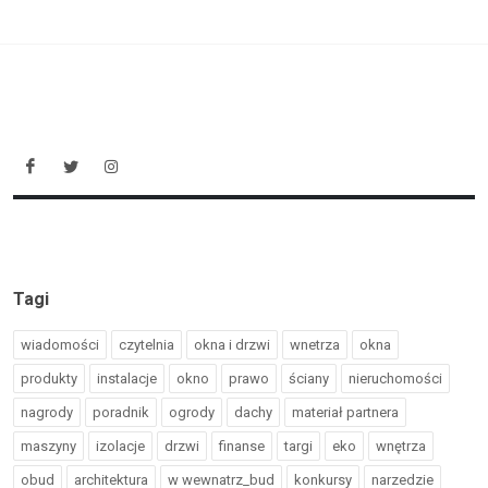
Tagi
wiadomości
czytelnia
okna i drzwi
wnetrza
okna
produkty
instalacje
okno
prawo
ściany
nieruchomości
nagrody
poradnik
ogrody
dachy
materiał partnera
maszyny
izolacje
drzwi
finanse
targi
eko
wnętrza
obud
architektura
w wewnatrz_bud
konkursy
narzedzie