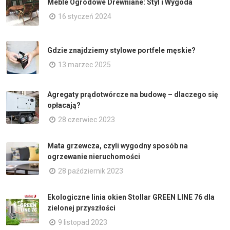
Meble Ogrodowe Drewniane: Styl i Wygoda
16 styczeń 2024
Gdzie znajdziemy stylowe portfele męskie?
13 marzec 2025
Agregaty prądotwórcze na budowę – dlaczego się
opłacają?
28 czerwiec 2023
Mata grzewcza, czyli wygodny sposób na
ogrzewanie nieruchomości
28 październik 2023
Ekologiczne linia okien Stollar GREEN LINE 76 dla
zielonej przyszłości
9 listopad 2023