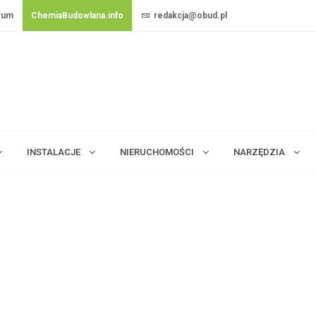
rum
ChemiaBudowlana.info
redakcja@obud.pl
INSTALACJE
NIERUCHOMOŚCI
NARZĘDZIA