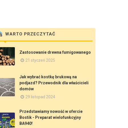
WARTO PRZECZYTAĆ
Zastosowanie drewna fumigowanego
21 styczeń 2025
Jak wybrać kostkę brukową na
podjazd? Przewodnik dla właścicieli
domów
29 listopad 2024
Przedstawiamy nowość w ofercie
Bostik - Preparat wielofunkcyjny
BA940!