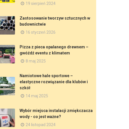
19 sierpień 2024
Zastosowanie tworzyw sztucznych w
budownictwie
16 styczeń 2026
Pizza z pieca opalanego drewnem –
gwóźdź eventu z klimatem
8 maj 2025
Namiotowe hale sportowe –
elastyczne rozwiązanie dla klubów i
szkół
14 maj 2025
Wybór miejsca instalacji zmiękczacza
wody - co jest ważne?
24 listopad 2024