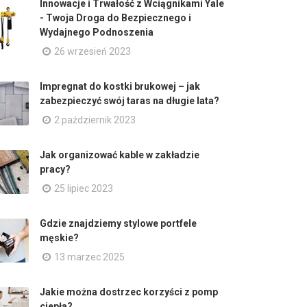
Innowacje i Trwałość z Wciągnikami Yale
- Twoja Droga do Bezpiecznego i
Wydajnego Podnoszenia
26 wrzesień 2023
Impregnat do kostki brukowej – jak
zabezpieczyć swój taras na długie lata?
2 październik 2023
Jak organizować kable w zakładzie
pracy?
25 lipiec 2023
Gdzie znajdziemy stylowe portfele
męskie?
13 marzec 2025
Jakie można dostrzec korzyści z pomp
ciepła?