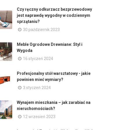
Czy ręczny odkurzacz bezprzewodowy
jest naprawdę wygodny w codziennym
sprzątaniu?
30 październik 2023
Meble Ogrodowe Drewniane: Styl i
Wygoda
16 styczeń 2024
Profesjonalny stół warsztatowy - jakie
powinien mieć wymiary?
3 styczeń 2024
Wynajem mieszkania – jak zarabiać na
nieruchomościach?
12 wrzesień 2023