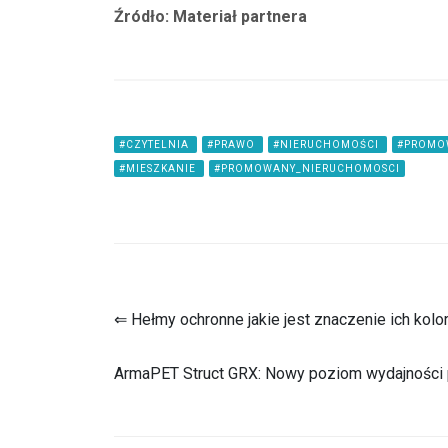
Źródło: Materiał partnera
#CZYTELNIA
#PRAWO
#NIERUCHOMOŚCI
#PROMO
#MIESZKANIE
#PROMOWANY_NIERUCHOMOSCI
⇐ Hełmy ochronne jakie jest znaczenie ich kol
ArmaPET Struct GRX: Nowy poziom wydajności p