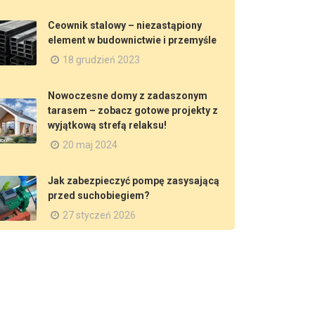
Ceownik stalowy – niezastąpiony
element w budownictwie i przemyśle
18 grudzień 2023
Nowoczesne domy z zadaszonym
tarasem – zobacz gotowe projekty z
wyjątkową strefą relaksu!
20 maj 2024
Jak zabezpieczyć pompę zasysającą
przed suchobiegiem?
27 styczeń 2026