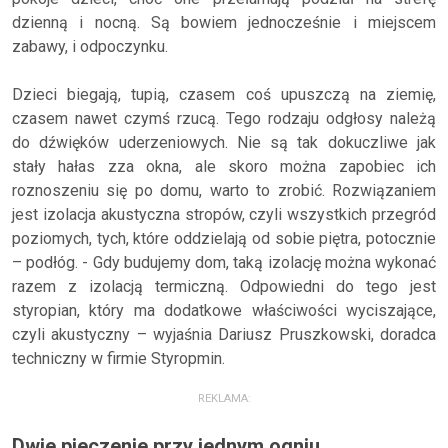
dzienną i nocną. Są bowiem jednocześnie i miejscem
zabawy, i odpoczynku.
Dzieci biegają, tupią, czasem coś upuszczą na ziemię,
czasem nawet czymś rzucą. Tego rodzaju odgłosy należą
do dźwięków uderzeniowych. Nie są tak dokuczliwe jak
stały hałas zza okna, ale skoro można zapobiec ich
roznoszeniu się po domu, warto to zrobić. Rozwiązaniem
jest izolacja akustyczna stropów, czyli wszystkich przegród
poziomych, tych, które oddzielają od sobie piętra, potocznie
– podłóg. - Gdy budujemy dom, taką izolację można wykonać
razem z izolacją termiczną. Odpowiedni do tego jest
styropian, który ma dodatkowe właściwości wyciszające,
czyli akustyczny – wyjaśnia Dariusz Pruszkowski, doradca
techniczny w firmie Styropmin.
REKLAMA:
Dwie pieczenie przy jednym ogniu