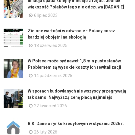
Inflacja spada kolejny miesiąc z rzędu. Jednak
większość Polaków tego nie odczuwa [BADANIE]
6 lipiec 2023
Zielone wartości w odwrocie - Polacy coraz
bardziej obojętni na ekologię
18 czerwiec 2025
W Polsce może być nawet 1,8 mln pustostanów.
Problemem są wysokie koszty ich rewitalizacji
14 październik 2025
W sporach budowlanych nie wszyscy przegrywają
tak samo. Najwyższą cenę płacą najmniejsi
22 kwiecień 2026
BIK: Dane o rynku kredytowym w styczniu 2026 r.
26 luty 2026