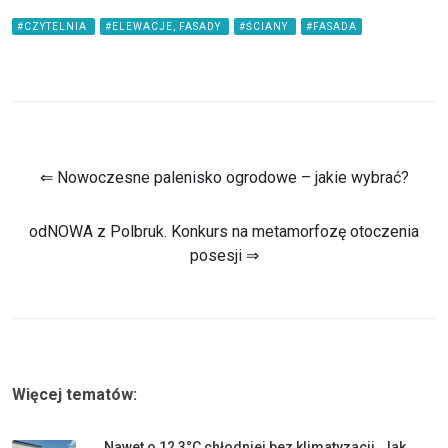
#CZYTELNIA
#ELEWACJE, FASADY
#ŚCIANY
#FASADA
⇐ Nowoczesne palenisko ogrodowe – jakie wybrać?
odNOWA z Polbruk. Konkurs na metamorfozę otoczenia
posesji ⇒
Więcej tematów:
Nawet o 12,3°C chłodniej bez klimatyzacji. Jak