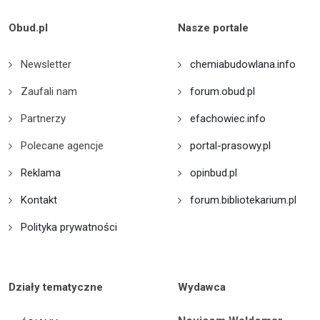
Obud.pl
Nasze portale
Newsletter
chemiabudowlana.info
Zaufali nam
forum.obud.pl
Partnerzy
efachowiec.info
Polecane agencje
portal-prasowy.pl
Reklama
opinbud.pl
Kontakt
forum.bibliotekarium.pl
Polityka prywatności
Działy tematyczne
Wydawca