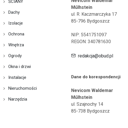
Nevicom Waldemar
ŚCIANY
Műlhstein
Dachy
ul. R. Kaczmarczyka 17
85-796 Bydgoszcz
Izolacje
Ochrona
NIP: 5541751097
REGON: 340781630
Wnętrza
Ogrody
redakcja@obud.pl
Okna i drzwi
Dane do korespondencji
Instalacje
Nieruchomości
Nevicom Waldemar
Műlhstein
Narzędzia
ul. Szajnochy 14
85-738 Bydgoszcz