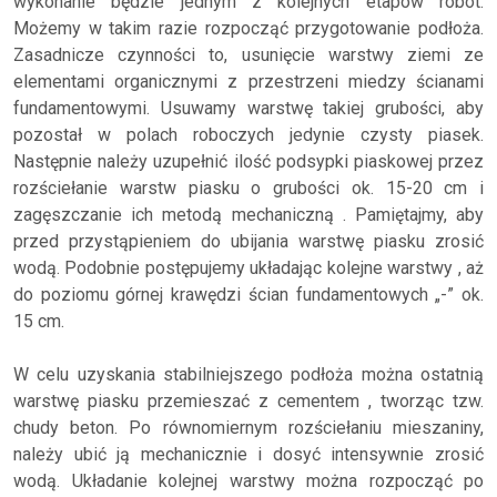
wykonanie będzie jednym z kolejnych etapów robót.
Możemy w takim razie rozpocząć przygotowanie podłoża.
Zasadnicze czynności to, usunięcie warstwy ziemi ze
elementami organicznymi z przestrzeni miedzy ścianami
fundamentowymi. Usuwamy warstwę takiej grubości, aby
pozostał w polach roboczych jedynie czysty piasek.
Następnie należy uzupełnić ilość podsypki piaskowej przez
rozściełanie warstw piasku o grubości ok. 15-20 cm i
zagęszczanie ich metodą mechaniczną . Pamiętajmy, aby
przed przystąpieniem do ubijania warstwę piasku zrosić
wodą. Podobnie postępujemy układając kolejne warstwy , aż
do poziomu górnej krawędzi ścian fundamentowych „-” ok.
15 cm.
W celu uzyskania stabilniejszego podłoża można ostatnią
warstwę piasku przemieszać z cementem , tworząc tzw.
chudy beton. Po równomiernym rozściełaniu mieszaniny,
należy ubić ją mechanicznie i dosyć intensywnie zrosić
wodą. Układanie kolejnej warstwy można rozpocząć po