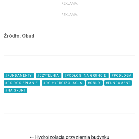
REKLAMA:
REKLAMA:
Źródło: Obud
#FUNDAMENTY
#CZYTELNIA
#PODŁOGI NA GRUNCIE
#PODLOGA
#DO DOCIEPLANIE
#DO HYDROIZOLACJA
#OBUD
#FUNDAMENT
#NA GRUNT
⇐ Hydroizolacja przyziemia budynku