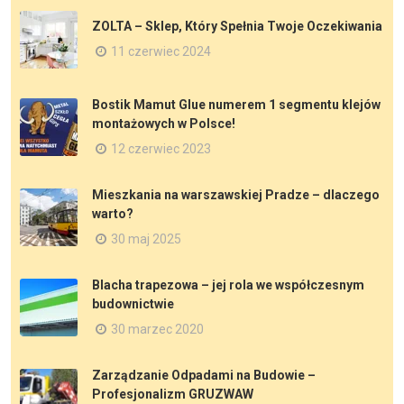
ZOLTA – Sklep, Który Spełnia Twoje Oczekiwania
11 czerwiec 2024
Bostik Mamut Glue numerem 1 segmentu klejów
montażowych w Polsce!
12 czerwiec 2023
Mieszkania na warszawskiej Pradze – dlaczego
warto?
30 maj 2025
Blacha trapezowa – jej rola we współczesnym
budownictwie
30 marzec 2020
Zarządzanie Odpadami na Budowie –
Profesjonalizm GRUZWAW