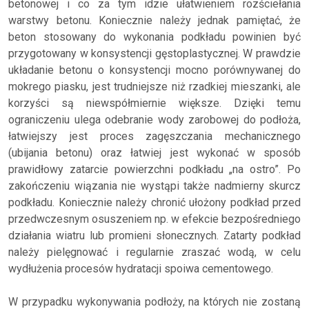
betonowej i co za tym idzie ułatwieniem rozściełania
warstwy betonu. Koniecznie należy jednak pamiętać, że
beton stosowany do wykonania podkładu powinien być
przygotowany w konsystencji gęstoplastycznej. W prawdzie
układanie betonu o konsystencji mocno porównywanej do
mokrego piasku, jest trudniejsze niż rzadkiej mieszanki, ale
korzyści są niewspółmiernie większe. Dzięki temu
ograniczeniu ulega odebranie wody zarobowej do podłoża,
łatwiejszy jest proces zagęszczania mechanicznego
(ubijania betonu) oraz łatwiej jest wykonać w sposób
prawidłowy zatarcie powierzchni podkładu „na ostro”. Po
zakończeniu wiązania nie wystąpi także nadmierny skurcz
podkładu. Koniecznie należy chronić ułożony podkład przed
przedwczesnym osuszeniem np. w efekcie bezpośredniego
działania wiatru lub promieni słonecznych. Zatarty podkład
należy pielęgnować i regularnie zraszać wodą, w celu
wydłużenia procesów hydratacji spoiwa cementowego.
W przypadku wykonywania podłoży, na których nie zostaną