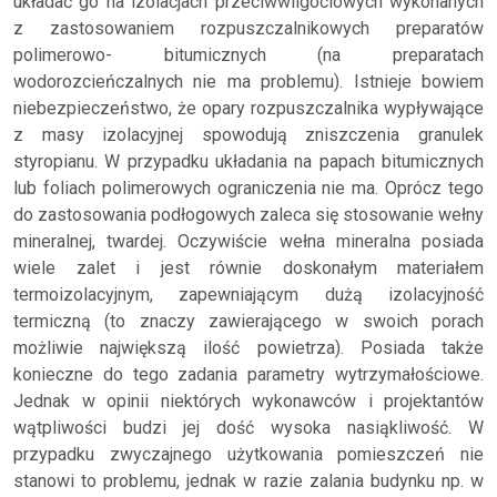
układać go na izolacjach przeciwwilgociowych wykonanych
z zastosowaniem rozpuszczalnikowych preparatów
polimerowo- bitumicznych (na preparatach
wodorozcieńczalnych nie ma problemu). Istnieje bowiem
niebezpieczeństwo, że opary rozpuszczalnika wypływające
z masy izolacyjnej spowodują zniszczenia granulek
styropianu. W przypadku układania na papach bitumicznych
lub foliach polimerowych ograniczenia nie ma. Oprócz tego
do zastosowania podłogowych zaleca się stosowanie wełny
mineralnej, twardej. Oczywiście wełna mineralna posiada
wiele zalet i jest równie doskonałym materiałem
termoizolacyjnym, zapewniającym dużą izolacyjność
termiczną (to znaczy zawierającego w swoich porach
możliwie największą ilość powietrza). Posiada także
konieczne do tego zadania parametry wytrzymałościowe.
Jednak w opinii niektórych wykonawców i projektantów
wątpliwości budzi jej dość wysoka nasiąkliwość. W
przypadku zwyczajnego użytkowania pomieszczeń nie
stanowi to problemu, jednak w razie zalania budynku np. w