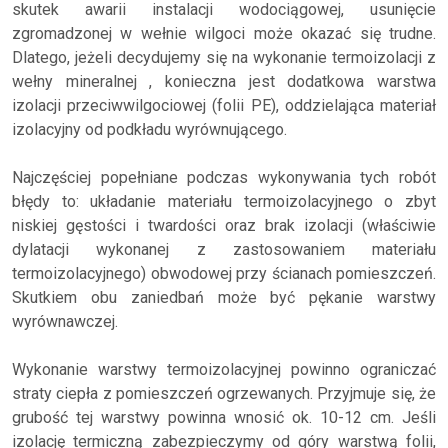
skutek awarii instalacji wodociągowej, usunięcie
zgromadzonej w wełnie wilgoci może okazać się trudne.
Dlatego, jeżeli decydujemy się na wykonanie termoizolacji z
wełny mineralnej , konieczna jest dodatkowa warstwa
izolacji przeciwwilgociowej (folii PE), oddzielająca materiał
izolacyjny od podkładu wyrównującego.
Najczęściej popełniane podczas wykonywania tych robót
błędy to: układanie materiału termoizolacyjnego o zbyt
niskiej gęstości i twardości oraz brak izolacji (właściwie
dylatacji wykonanej z zastosowaniem materiału
termoizolacyjnego) obwodowej przy ścianach pomieszczeń.
Skutkiem obu zaniedbań może być pękanie warstwy
wyrównawczej.
Wykonanie warstwy termoizolacyjnej powinno ograniczać
straty ciepła z pomieszczeń ogrzewanych. Przyjmuje się, że
grubość tej warstwy powinna wnosić ok. 10-12 cm. Jeśli
izolację termiczną zabezpieczymy od góry warstwą folii,