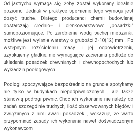
Od jastrychu wymaga się, żeby został wykonany idealnie
poziomo. Jednak w praktyce spełnienie tego wymogu jest
dosyć trudne. Dlatego producenci chemii budowlanej
dostarczają średnio– i cienkowarstwowe „posadzki”
samopoziomujące. Po zarobieniu wodą suchej mieszanki,
możliwe jest wylanie warstwy o grubości 2-10(12) mm . Po
wstępnym rozścieleniu masy i jej odpowietrzeniu,
uzyskujemy gładkie, nie wymagające zacierania podłoże do
układania posadzek drewnianych i drewnopochodnych lub
wykładzin podłogowych.
Podłogi spoczywające bezpośrednio na gruncie spotykamy
nie tylko w budynkach niepodpiwniczonych , ale także
stanowią podłogi piwnic. Choć ich wykonanie nie należy do
zadań szczególnie trudnych, ilość obserwowanych błędów i
związanych z nimi awarii posadzek , wskazuje, że warto
przypominać zasady ich wykonania nawet doświadczonym
wykonawcom.