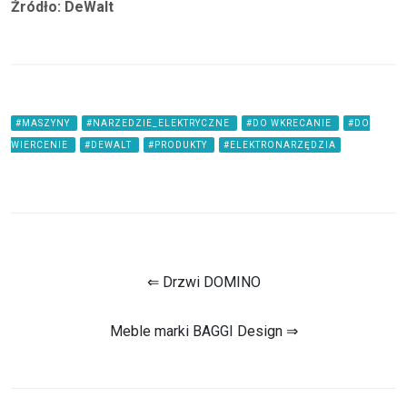
Źródło: DeWalt
#MASZYNY
#NARZEDZIE_ELEKTRYCZNE
#DO WKRECANIE
#DO
WIERCENIE
#DEWALT
#PRODUKTY
#ELEKTRONARZĘDZIA
⇐ Drzwi DOMINO
Meble marki BAGGI Design ⇒