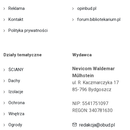
Reklama
opinbud.pl
Kontakt
forum.bibliotekarium.pl
Polityka prywatności
Działy tematyczne
Wydawca
Nevicom Waldemar
ŚCIANY
Műlhstein
Dachy
ul. R. Kaczmarczyka 17
85-796 Bydgoszcz
Izolacje
Ochrona
NIP: 5541751097
REGON: 340781630
Wnętrza
Ogrody
redakcja@obud.pl