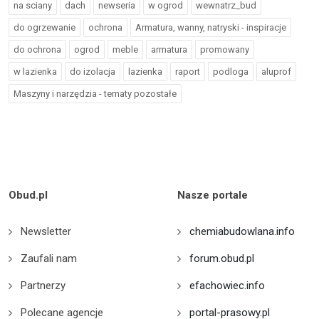
na sciany
dach
newseria
w ogrod
wewnatrz_bud
do ogrzewanie
ochrona
Armatura, wanny, natryski - inspiracje
do ochrona
ogrod
meble
armatura
promowany
w lazienka
do izolacja
lazienka
raport
podloga
aluprof
Maszyny i narzędzia - tematy pozostałe
Obud.pl
Nasze portale
Newsletter
chemiabudowlana.info
Zaufali nam
forum.obud.pl
Partnerzy
efachowiec.info
Polecane agencje
portal-prasowy.pl