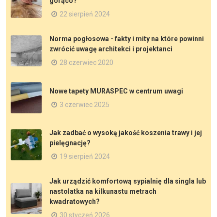
gorąco?
22 sierpień 2024
Norma pogłosowa - fakty i mity na które powinni
zwrócić uwagę architekci i projektanci
28 czerwiec 2020
Nowe tapety MURASPEC w centrum uwagi
3 czerwiec 2025
Jak zadbać o wysoką jakość koszenia trawy i jej
pielęgnację?
19 sierpień 2024
Jak urządzić komfortową sypialnię dla singla lub
nastolatka na kilkunastu metrach
kwadratowych?
30 styczeń 2026