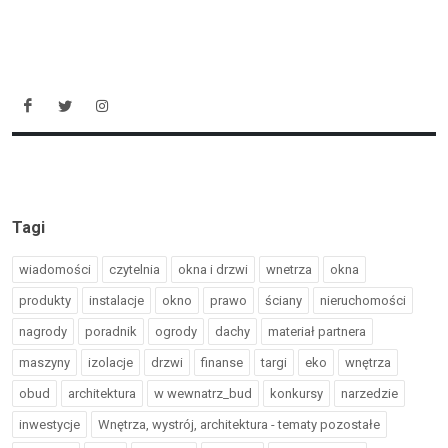
Tagi
wiadomości
czytelnia
okna i drzwi
wnetrza
okna
produkty
instalacje
okno
prawo
ściany
nieruchomości
nagrody
poradnik
ogrody
dachy
materiał partnera
maszyny
izolacje
drzwi
finanse
targi
eko
wnętrza
obud
architektura
w wewnatrz_bud
konkursy
narzedzie
inwestycje
Wnętrza, wystrój, architektura - tematy pozostałe