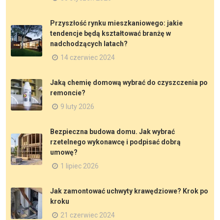
Przyszłość rynku mieszkaniowego: jakie
tendencje będą kształtować branżę w
nadchodzących latach?
14 czerwiec 2024
Jaką chemię domową wybrać do czyszczenia po
remoncie?
9 luty 2026
Bezpieczna budowa domu. Jak wybrać
rzetelnego wykonawcę i podpisać dobrą
umowę?
1 lipiec 2026
Jak zamontować uchwyty krawędziowe? Krok po
kroku
21 czerwiec 2024