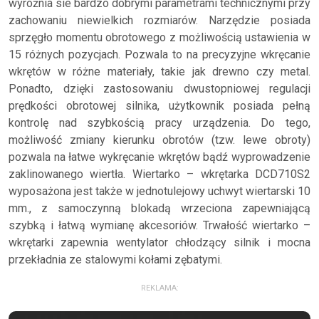
wyróżnia sie bardzo dobrymi parametrami technicznymi przy
zachowaniu niewielkich rozmiarów. Narzędzie posiada
sprzęgło momentu obrotowego z możliwością ustawienia w
15 różnych pozycjach. Pozwala to na precyzyjne wkręcanie
wkrętów w różne materiały, takie jak drewno czy metal.
Ponadto, dzięki zastosowaniu dwustopniowej regulacji
prędkości obrotowej silnika, użytkownik posiada pełną
kontrolę nad szybkością pracy urządzenia. Do tego,
możliwość zmiany kierunku obrotów (tzw. lewe obroty)
pozwala na łatwe wykręcanie wkrętów bądź wyprowadzenie
zaklinowanego wiertła. Wiertarko – wkrętarka DCD710S2
wyposażona jest także w jednotulejowy uchwyt wiertarski 10
mm., z samoczynną blokadą wrzeciona zapewniającą
szybką i łatwą wymianę akcesoriów. Trwałość wiertarko –
wkrętarki zapewnia wentylator chłodzący silnik i mocna
przekładnia ze stalowymi kołami zębatymi.
REKLAMA: