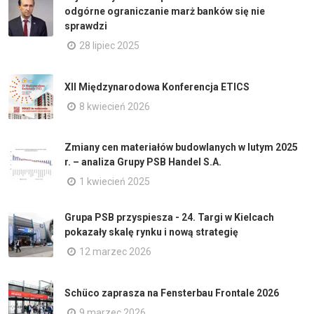
odgórne ograniczanie marż banków się nie
sprawdzi
28 lipiec 2025
XII Międzynarodowa Konferencja ETICS
8 kwiecień 2026
Zmiany cen materiałów budowlanych w lutym 2025
r. – analiza Grupy PSB Handel S.A.
1 kwiecień 2025
Grupa PSB przyspiesza - 24. Targi w Kielcach
pokazały skalę rynku i nową strategię
12 marzec 2026
Schüco zaprasza na Fensterbau Frontale 2026
9 marzec 2026