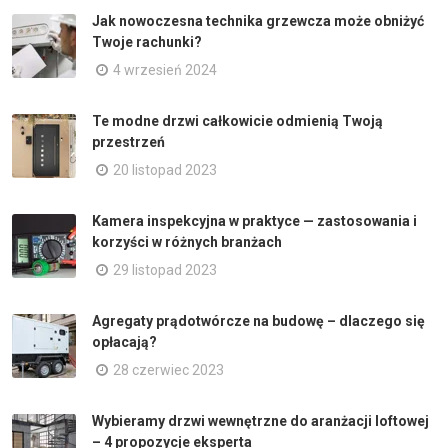
Jak nowoczesna technika grzewcza może obniżyć
Twoje rachunki?
4 wrzesień 2024
Te modne drzwi całkowicie odmienią Twoją
przestrzeń
20 listopad 2023
Kamera inspekcyjna w praktyce — zastosowania i
korzyści w różnych branżach
29 listopad 2023
Agregaty prądotwórcze na budowę – dlaczego się
opłacają?
28 czerwiec 2023
Wybieramy drzwi wewnętrzne do aranżacji loftowej
– 4 propozycje eksperta