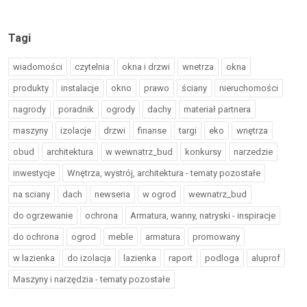
Tagi
wiadomości
czytelnia
okna i drzwi
wnetrza
okna
produkty
instalacje
okno
prawo
ściany
nieruchomości
nagrody
poradnik
ogrody
dachy
materiał partnera
maszyny
izolacje
drzwi
finanse
targi
eko
wnętrza
obud
architektura
w wewnatrz_bud
konkursy
narzedzie
inwestycje
Wnętrza, wystrój, architektura - tematy pozostałe
na sciany
dach
newseria
w ogrod
wewnatrz_bud
do ogrzewanie
ochrona
Armatura, wanny, natryski - inspiracje
do ochrona
ogrod
meble
armatura
promowany
w lazienka
do izolacja
lazienka
raport
podloga
aluprof
Maszyny i narzędzia - tematy pozostałe