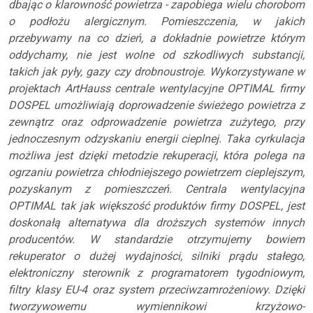
dbając o klarowność powietrza - zapobiega wielu chorobom
o podłożu alergicznym. Pomieszczenia, w jakich
przebywamy na co dzień, a dokładnie powietrze którym
oddychamy, nie jest wolne od szkodliwych substancji,
takich jak pyły, gazy czy drobnoustroje. Wykorzystywane w
projektach ArtHauss centrale wentylacyjne OPTIMAL firmy
DOSPEL umożliwiają doprowadzenie świeżego powietrza z
zewnątrz oraz odprowadzenie powietrza zużytego, przy
jednoczesnym odzyskaniu energii cieplnej. Taka cyrkulacja
możliwa jest dzięki metodzie rekuperacji, która polega na
ogrzaniu powietrza chłodniejszego powietrzem cieplejszym,
pozyskanym z pomieszczeń. Centrala wentylacyjna
OPTIMAL tak jak większość produktów firmy DOSPEL, jest
doskonałą alternatywa dla droższych systemów innych
producentów. W standardzie otrzymujemy bowiem
rekuperator o dużej wydajności, silniki prądu stałego,
elektroniczny sterownik z programatorem tygodniowym,
filtry klasy EU-4 oraz system przeciwzamrożeniowy. Dzięki
tworzywowemu wymiennikowi krzyżowo-