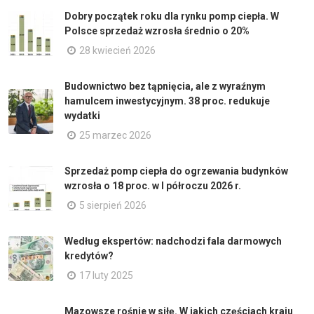
Dobry początek roku dla rynku pomp ciepła. W
Polsce sprzedaż wzrosła średnio o 20%
28 kwiecień 2026
Budownictwo bez tąpnięcia, ale z wyraźnym
hamulcem inwestycyjnym. 38 proc. redukuje
wydatki
25 marzec 2026
Sprzedaż pomp ciepła do ogrzewania budynków
wzrosła o 18 proc. w I półroczu 2026 r.
5 sierpień 2026
Według ekspertów: nadchodzi fala darmowych
kredytów?
17 luty 2025
Mazowsze rośnie w siłę. W jakich częściach kraju