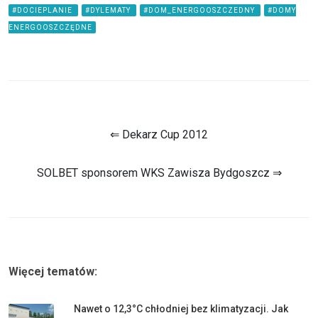
#DOCIEPLANIE
#DYLEMATY
#DOM_ENERGOOSZCZEDNY
#DOMY
ENERGOOSZCZĘDNE
⇐ Dekarz Cup 2012
SOLBET sponsorem WKS Zawisza Bydgoszcz ⇒
Więcej tematów:
Nawet o 12,3°C chłodniej bez klimatyzacji. Jak