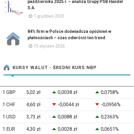
październiku 2025 r. – analiza Grupy PSB Handel
S.A.
1 grudzień 2025
84% firm w Polsce doświadcza opóźnień w
płatnościach – czas odwrócić ten trend
15 styczeń 2026
KURSY WALUT - ŚREDNI KURS NBP
1 GBP
5,02 zł
0,0038 zł
0,0758%
1 CHF
4,60 zł
-0,0044 zł
-0,0956%
1 USD
3,73 zł
0,0088 zł
0,2363%
1 EUR
4,30 zł
0,0028 zł
0,0651%