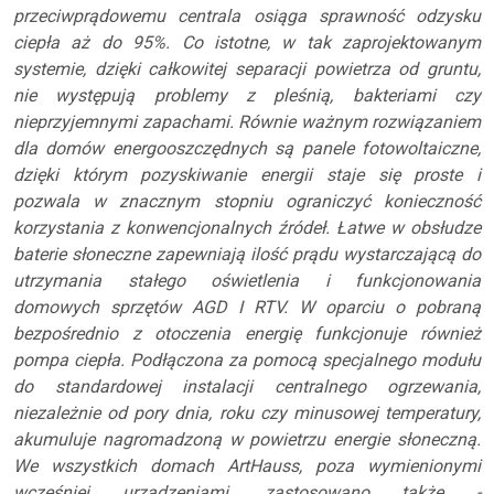
przeciwprądowemu centrala osiąga sprawność odzysku
ciepła aż do 95%. Co istotne, w tak zaprojektowanym
systemie, dzięki całkowitej separacji powietrza od gruntu,
nie występują problemy z pleśnią, bakteriami czy
nieprzyjemnymi zapachami. Równie ważnym rozwiązaniem
dla domów energooszczędnych są panele fotowoltaiczne,
dzięki którym pozyskiwanie energii staje się proste i
pozwala w znacznym stopniu ograniczyć konieczność
korzystania z konwencjonalnych źródeł. Łatwe w obsłudze
baterie słoneczne zapewniają ilość prądu wystarczającą do
utrzymania stałego oświetlenia i funkcjonowania
domowych sprzętów AGD I RTV. W oparciu o pobraną
bezpośrednio z otoczenia energię funkcjonuje również
pompa ciepła. Podłączona za pomocą specjalnego modułu
do standardowej instalacji centralnego ogrzewania,
niezależnie od pory dnia, roku czy minusowej temperatury,
akumuluje nagromadzoną w powietrzu energie słoneczną.
We wszystkich domach ArtHauss, poza wymienionymi
wcześniej urządzeniami, zastosowano także -