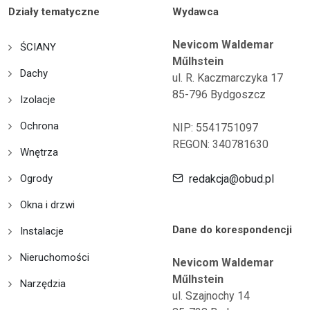
Działy tematyczne
Wydawca
Nevicom Waldemar
ŚCIANY
Műlhstein
Dachy
ul. R. Kaczmarczyka 17
85-796 Bydgoszcz
Izolacje
Ochrona
NIP: 5541751097
REGON: 340781630
Wnętrza
Ogrody
redakcja@obud.pl
Okna i drzwi
Dane do korespondencji
Instalacje
Nieruchomości
Nevicom Waldemar
Műlhstein
Narzędzia
ul. Szajnochy 14