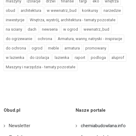
maszyny
izolacje
drzwi
finanse
targi
eko
wnętrza
obud
architektura
w wewnatrz_bud
konkursy
narzedzie
inwestycje
Wnętrza, wystrój, architektura - tematy pozostałe
na sciany
dach
newseria
w ogrod
wewnatrz_bud
do ogrzewanie
ochrona
Armatura, wanny, natryski - inspiracje
do ochrona
ogrod
meble
armatura
promowany
w lazienka
do izolacja
lazienka
raport
podloga
aluprof
Maszyny i narzędzia - tematy pozostałe
Obud.pl
Nasze portale
Newsletter
chemiabudowlana.info