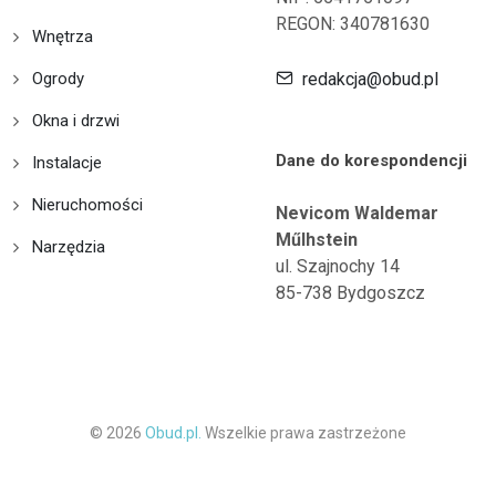
REGON: 340781630
Wnętrza
Ogrody
redakcja@obud.pl
Okna i drzwi
Dane do korespondencji
Instalacje
Nieruchomości
Nevicom Waldemar
Műlhstein
Narzędzia
ul. Szajnochy 14
85-738 Bydgoszcz
© 2026
Obud.pl.
Wszelkie prawa zastrzeżone