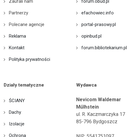
Zaufali nam
forum.obud.pl
Partnerzy
efachowiec.info
Polecane agencje
portal-prasowy.pl
Reklama
opinbud.pl
Kontakt
forum.bibliotekarium.pl
Polityka prywatności
Działy tematyczne
Wydawca
Nevicom Waldemar
ŚCIANY
Műlhstein
Dachy
ul. R. Kaczmarczyka 17
85-796 Bydgoszcz
Izolacje
Ochrona
NIP: 5541751097