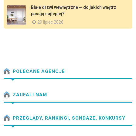
Białe drzwi wewnętrzne — do jakich wnętrz
pasują najlepiej?
29 lipiec 2026
POLECANE AGENCJE
ZAUFALI NAM
PRZEGLĄDY, RANKINGI, SONDAŻE, KONKURSY