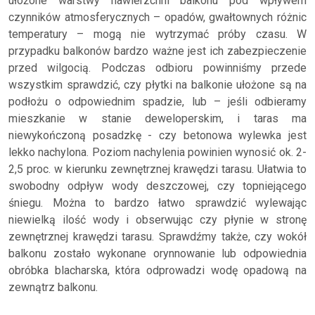
ułożone warstwy nawierzchni balkonu pod wpływem
czynników atmosferycznych – opadów, gwałtownych różnic
temperatury – mogą nie wytrzymać próby czasu. W
przypadku balkonów bardzo ważne jest ich zabezpieczenie
przed wilgocią. Podczas odbioru powinniśmy przede
wszystkim sprawdzić, czy płytki na balkonie ułożone są na
podłożu o odpowiednim spadzie, lub – jeśli odbieramy
mieszkanie w stanie deweloperskim, i taras ma
niewykończoną posadzkę - czy betonowa wylewka jest
lekko nachylona. Poziom nachylenia powinien wynosić ok. 2-
2,5 proc. w kierunku zewnętrznej krawędzi tarasu. Ułatwia to
swobodny odpływ wody deszczowej, czy topniejącego
śniegu. Można to bardzo łatwo sprawdzić wylewając
niewielką ilość wody i obserwując czy płynie w stronę
zewnętrznej krawędzi tarasu. Sprawdźmy także, czy wokół
balkonu zostało wykonane orynnowanie lub odpowiednia
obróbka blacharska, która odprowadzi wodę opadową na
zewnątrz balkonu.