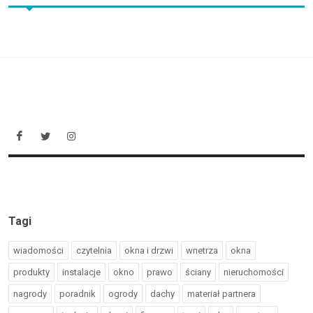
Tagi
wiadomości
czytelnia
okna i drzwi
wnetrza
okna
produkty
instalacje
okno
prawo
ściany
nieruchomości
nagrody
poradnik
ogrody
dachy
materiał partnera