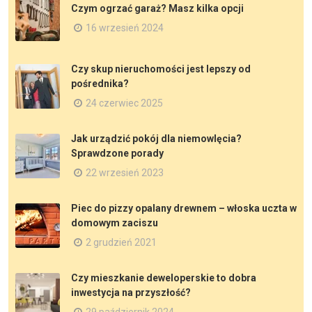
Czym ogrzać garaż? Masz kilka opcji
16 wrzesień 2024
Czy skup nieruchomości jest lepszy od
pośrednika?
24 czerwiec 2025
Jak urządzić pokój dla niemowlęcia?
Sprawdzone porady
22 wrzesień 2023
Piec do pizzy opalany drewnem – włoska uczta w
domowym zaciszu
2 grudzień 2021
Czy mieszkanie deweloperskie to dobra
inwestycja na przyszłość?
29 październik 2024