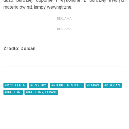
dużo bardziej odporne i wykonane z bardziej trwałych
materiałów niż lampy wewnętrzne.
REKLAMA:
REKLAMA:
Źródło: Dolcan
#CZYTELNIA
#OGRODY
#NIERUCHOMOŚCI
#TARAS
#DOLCAN
#BALKON
#BALKONY, TARASY