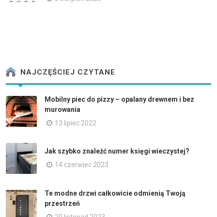
NAJCZĘŚCIEJ CZYTANE
Mobilny piec do pizzy – opalany drewnem i bez
murowania
13 lipiec 2022
Jak szybko znaleźć numer księgi wieczystej?
14 czerwiec 2023
Te modne drzwi całkowicie odmienią Twoją
przestrzeń
20 listopad 2023