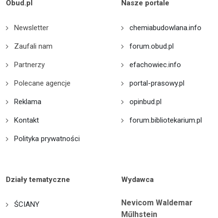
Obud.pl
Nasze portale
Newsletter
chemiabudowlana.info
Zaufali nam
forum.obud.pl
Partnerzy
efachowiec.info
Polecane agencje
portal-prasowy.pl
Reklama
opinbud.pl
Kontakt
forum.bibliotekarium.pl
Polityka prywatności
Działy tematyczne
Wydawca
Nevicom Waldemar
ŚCIANY
Műlhstein