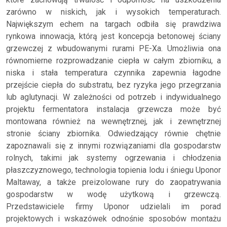
zarówno w niskich, jak i wysokich temperaturach.
Największym echem na targach odbiła się prawdziwa
rynkowa innowacja, którą jest koncepcja betonowej ściany
grzewczej z wbudowanymi rurami PE-Xa. Umożliwia ona
równomierne rozprowadzanie ciepła w całym zbiorniku, a
niska i stała temperatura czynnika zapewnia łagodne
przejście ciepła do substratu, bez ryzyka jego przegrzania
lub aglutynacji. W zależności od potrzeb i indywidualnego
projektu fermentatora instalacja grzewcza może być
montowana również na wewnętrznej, jak i zewnętrznej
stronie ściany zbiornika. Odwiedzający równie chętnie
zapoznawali się z innymi rozwiązaniami dla gospodarstw
rolnych, takimi jak systemy ogrzewania i chłodzenia
płaszczyznowego, technologia topienia lodu i śniegu Uponor
Maltaway, a także preizolowane rury do zaopatrywania
gospodarstw w wodę użytkową i grzewczą.
Przedstawiciele firmy Uponor udzielali im porad
projektowych i wskazówek odnośnie sposobów montażu