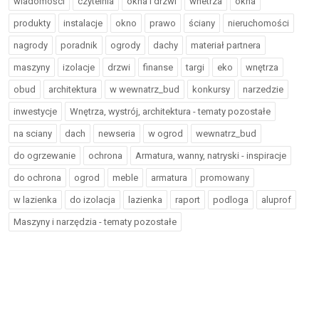
wiadomości
czytelnia
okna i drzwi
wnetrza
okna
produkty
instalacje
okno
prawo
ściany
nieruchomości
nagrody
poradnik
ogrody
dachy
materiał partnera
maszyny
izolacje
drzwi
finanse
targi
eko
wnętrza
obud
architektura
w wewnatrz_bud
konkursy
narzedzie
inwestycje
Wnętrza, wystrój, architektura - tematy pozostałe
na sciany
dach
newseria
w ogrod
wewnatrz_bud
do ogrzewanie
ochrona
Armatura, wanny, natryski - inspiracje
do ochrona
ogrod
meble
armatura
promowany
w lazienka
do izolacja
lazienka
raport
podloga
aluprof
Maszyny i narzędzia - tematy pozostałe