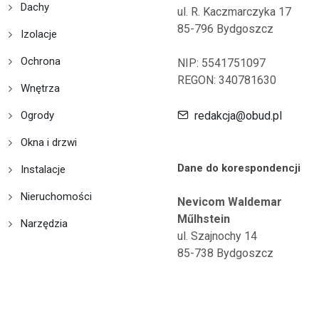
Dachy
ul. R. Kaczmarczyka 17
85-796 Bydgoszcz
Izolacje
Ochrona
NIP: 5541751097
REGON: 340781630
Wnętrza
Ogrody
redakcja@obud.pl
Okna i drzwi
Dane do korespondencji
Instalacje
Nieruchomości
Nevicom Waldemar
Műlhstein
Narzędzia
ul. Szajnochy 14
85-738 Bydgoszcz