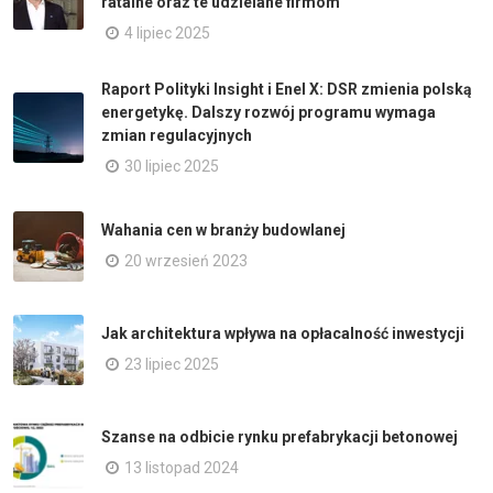
ratalne oraz te udzielane firmom
4 lipiec 2025
Raport Polityki Insight i Enel X: DSR zmienia polską
energetykę. Dalszy rozwój programu wymaga
zmian regulacyjnych
30 lipiec 2025
Wahania cen w branży budowlanej
20 wrzesień 2023
Jak architektura wpływa na opłacalność inwestycji
23 lipiec 2025
Szanse na odbicie rynku prefabrykacji betonowej
13 listopad 2024