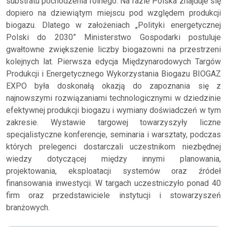
substratu pochodzenia rolnego. Na razie Polska znajduje się
dopiero na dziewiątym miejscu pod względem produkcji
biogazu. Dlatego w założeniach „Polityki energetycznej
Polski do 2030” Ministerstwo Gospodarki postuluje
gwałtowne zwiększenie liczby biogazowni na przestrzeni
kolejnych lat. Pierwsza edycja Międzynarodowych Targów
Produkcji i Energetycznego Wykorzystania Biogazu BIOGAZ
EXPO była doskonałą okazją do zapoznania się z
najnowszymi rozwiązaniami technologicznymi w dziedzinie
efektywnej produkcji biogazu i wymiany doświadczeń w tym
zakresie. Wystawie targowej towarzyszyły liczne
specjalistyczne konferencje, seminaria i warsztaty, podczas
których prelegenci dostarczali uczestnikom niezbędnej
wiedzy dotyczącej między innymi planowania,
projektowania, eksploatacji systemów oraz źródeł
finansowania inwestycji. W targach uczestniczyło ponad 40
firm oraz przedstawiciele instytucji i stowarzyszeń
branżowych.