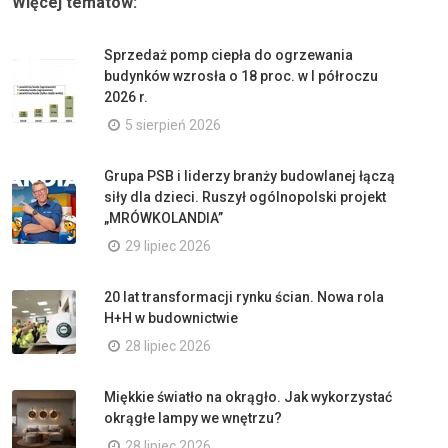
Więcej tematów:
Sprzedaż pomp ciepła do ogrzewania
budynków wzrosła o 18 proc. w I półroczu
2026 r.
5 sierpień 2026
Grupa PSB i liderzy branży budowlanej łączą
siły dla dzieci. Ruszył ogólnopolski projekt
„MRÓWKOLANDIA”
29 lipiec 2026
20 lat transformacji rynku ścian. Nowa rola
H+H w budownictwie
28 lipiec 2026
Miękkie światło na okrągło. Jak wykorzystać
okrągłe lampy we wnętrzu?
28 lipiec 2026