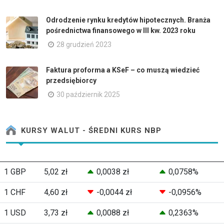
Odrodzenie rynku kredytów hipotecznych. Branża
pośrednictwa finansowego w III kw. 2023 roku
28 grudzień 2023
Faktura proforma a KSeF – co muszą wiedzieć
przedsiębiorcy
30 październik 2025
KURSY WALUT - ŚREDNI KURS NBP
1 GBP
5,02 zł
0,0038 zł
0,0758%
1 CHF
4,60 zł
-0,0044 zł
-0,0956%
1 USD
3,73 zł
0,0088 zł
0,2363%