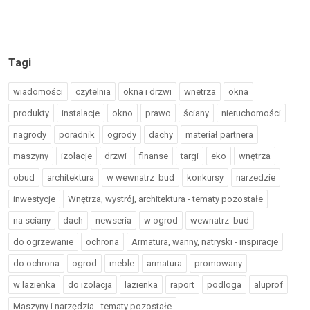
Tagi
wiadomości
czytelnia
okna i drzwi
wnetrza
okna
produkty
instalacje
okno
prawo
ściany
nieruchomości
nagrody
poradnik
ogrody
dachy
materiał partnera
maszyny
izolacje
drzwi
finanse
targi
eko
wnętrza
obud
architektura
w wewnatrz_bud
konkursy
narzedzie
inwestycje
Wnętrza, wystrój, architektura - tematy pozostałe
na sciany
dach
newseria
w ogrod
wewnatrz_bud
do ogrzewanie
ochrona
Armatura, wanny, natryski - inspiracje
do ochrona
ogrod
meble
armatura
promowany
w lazienka
do izolacja
lazienka
raport
podloga
aluprof
Maszyny i narzędzia - tematy pozostałe