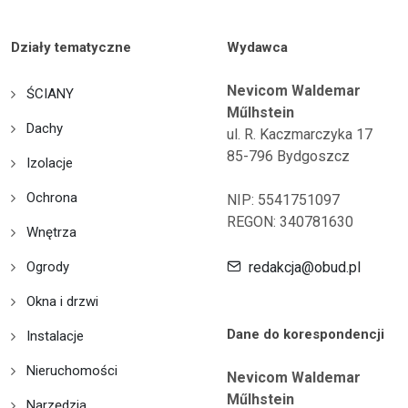
Działy tematyczne
Wydawca
Nevicom Waldemar
ŚCIANY
Műlhstein
Dachy
ul. R. Kaczmarczyka 17
85-796 Bydgoszcz
Izolacje
Ochrona
NIP: 5541751097
REGON: 340781630
Wnętrza
Ogrody
redakcja@obud.pl
Okna i drzwi
Dane do korespondencji
Instalacje
Nieruchomości
Nevicom Waldemar
Műlhstein
Narzędzia