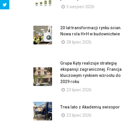
5 sierpień 2026
20 lat transformacji rynku ścian.
Nowa rola H+H w budownictwie
28 lipiec 2026
Grupa Kęty realizuje strategię
ekspansji zagranicznej. Francja
kluczowym rynkiem wzrostu do
2029 roku
23 lipiec 2026
Trwa lato z Akademią swisspor
23 lipiec 2026