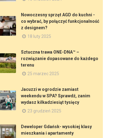
Nowoczesny sprzęt AGD do kuchni -
co wybrać, by połączyć funkcjonalność
z designem?
18 luty 2025
Sztuczna trawa ONE-DNA™ –
rozwiązanie dopasowane do każdego
terenu
25 marzec 2025
Jacuzzi w ogrodzie zamiast
weekendu w SPA? Sprawdź, zanim
wydasz kilkadziesiąt tysięcy
23 grudzień 2025
Deweloper Gdańsk- wysokiej klasy
mieszkania i apartamenty