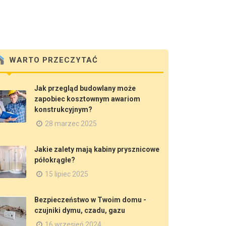
WARTO PRZECZYTAĆ
Jak przegląd budowlany może
zapobiec kosztownym awariom
konstrukcyjnym?
28 marzec 2025
Jakie zalety mają kabiny prysznicowe
półokrągłe?
15 lipiec 2025
Bezpieczeństwo w Twoim domu -
czujniki dymu, czadu, gazu
16 wrzesień 2024