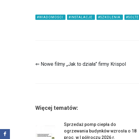
#WIADOMOŚCI
#INSTALACJE
#SZKOLENIA
#SOLTE
⇐ Nowe filmy „Jak to działa” firmy Krispol
Więcej tematów:
Sprzedaż pomp ciepła do
ogrzewania budynków wzrosła o 18
proc. w I półroczu 2026 r.