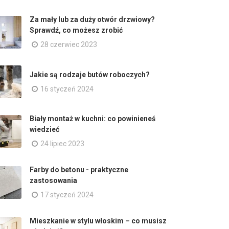
Za mały lub za duży otwór drzwiowy?
Sprawdź, co możesz zrobić
28 czerwiec 2023
Jakie są rodzaje butów roboczych?
16 styczeń 2024
Biały montaż w kuchni: co powinieneś
wiedzieć
24 lipiec 2023
Farby do betonu - praktyczne
zastosowania
17 styczeń 2024
Mieszkanie w stylu włoskim – co musisz