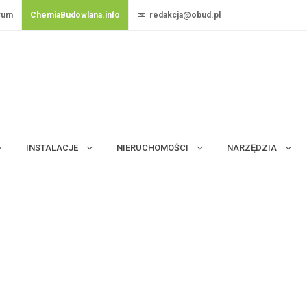
rum
ChemiaBudowlana.info
redakcja@obud.pl
INSTALACJE
NIERUCHOMOŚCI
NARZĘDZIA