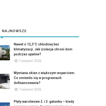
NAJNOWSZE
Nawet o 12,3°C chłodniej bez
klimatyzacji. Jak izolacja chroni dom
podczas upałów?
7 sierpień 2026
Wymiana okien z większym wsparciem.
Co zmieniło się w programach
dofinansowania?
7 sierpień 2026
Płyty warstwowe 2. i 3. gatunku – kiedy