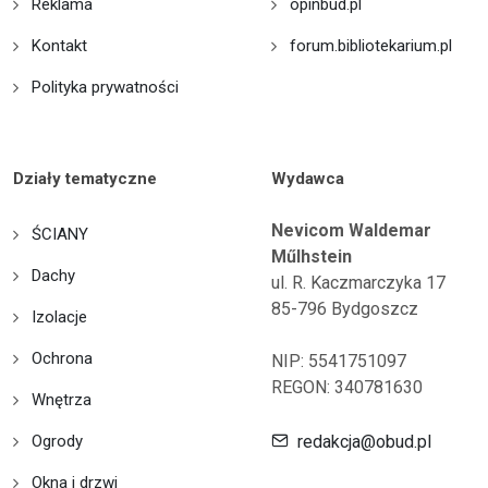
Reklama
opinbud.pl
Kontakt
forum.bibliotekarium.pl
Polityka prywatności
Działy tematyczne
Wydawca
Nevicom Waldemar
ŚCIANY
Műlhstein
Dachy
ul. R. Kaczmarczyka 17
85-796 Bydgoszcz
Izolacje
Ochrona
NIP: 5541751097
REGON: 340781630
Wnętrza
Ogrody
redakcja@obud.pl
Okna i drzwi