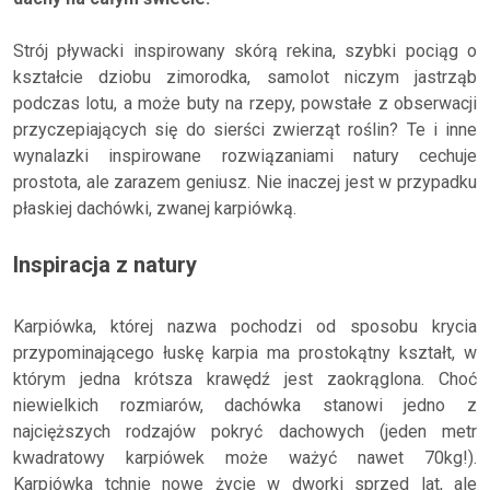
Strój pływacki inspirowany skórą rekina, szybki pociąg o
kształcie dziobu zimorodka, samolot niczym jastrząb
podczas lotu, a może buty na rzepy, powstałe z obserwacji
przyczepiających się do sierści zwierząt roślin? Te i inne
wynalazki inspirowane rozwiązaniami natury cechuje
prostota, ale zarazem geniusz. Nie inaczej jest w przypadku
płaskiej dachówki, zwanej karpiówką.
Inspiracja z natury
Karpiówka, której nazwa pochodzi od sposobu krycia
przypominającego łuskę karpia ma prostokątny kształt, w
którym jedna krótsza krawędź jest zaokrąglona. Choć
niewielkich rozmiarów, dachówka stanowi jedno z
najcięższych rodzajów pokryć dachowych (jeden metr
kwadratowy karpiówek może ważyć nawet 70kg!).
Karpiówka tchnie nowe życie w dworki sprzed lat, ale