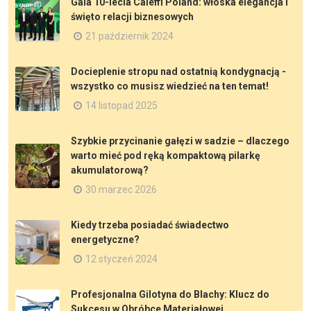
Gala 10-lecia Caleffi Poland: włoska elegancja i
święto relacji biznesowych
21 październik 2024
Docieplenie stropu nad ostatnią kondygnacją -
wszystko co musisz wiedzieć na ten temat!
14 listopad 2025
Szybkie przycinanie gałęzi w sadzie – dlaczego
warto mieć pod ręką kompaktową pilarkę
akumulatorową?
30 marzec 2026
Kiedy trzeba posiadać świadectwo
energetyczne?
12 styczeń 2024
Profesjonalna Gilotyna do Blachy: Klucz do
Sukcesu w Obróbce Materiałowej