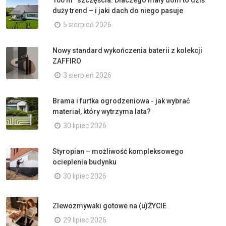
100 m² szczęścia. Dlaczego mały dom to dziś
duży trend – i jaki dach do niego pasuje
5 sierpień 2026
Nowy standard wykończenia baterii z kolekcji
ZAFFIRO
3 sierpień 2026
Brama i furtka ogrodzeniowa - jak wybrać
materiał, który wytrzyma lata?
30 lipiec 2026
Styropian – możliwość kompleksowego
ocieplenia budynku
30 lipiec 2026
Zlewozmywaki gotowe na (u)ŻYCIE
29 lipiec 2026