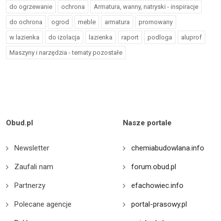
do ogrzewanie
ochrona
Armatura, wanny, natryski - inspiracje
do ochrona
ogrod
meble
armatura
promowany
w lazienka
do izolacja
lazienka
raport
podloga
aluprof
Maszyny i narzędzia - tematy pozostałe
Obud.pl
Nasze portale
Newsletter
chemiabudowlana.info
Zaufali nam
forum.obud.pl
Partnerzy
efachowiec.info
Polecane agencje
portal-prasowy.pl