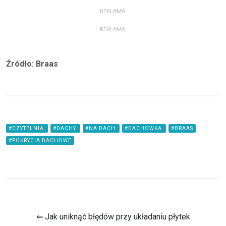
REKLAMA:
REKLAMA:
Źródło: Braas
#CZYTELNIA
#DACHY
#NA DACH
#DACHOWKA
#BRAAS
#POKRYCIA DACHOWE
⇐ Jak uniknąć błędów przy układaniu płytek