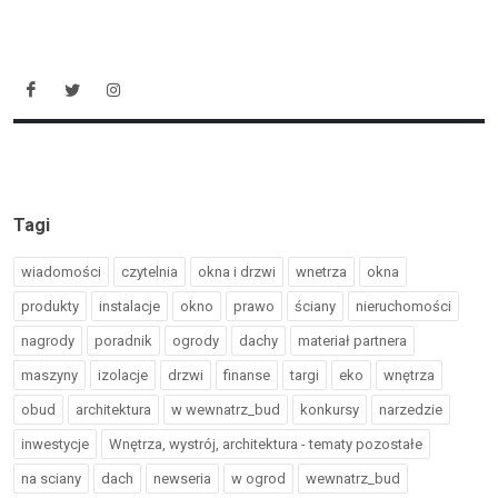
Tagi
wiadomości
czytelnia
okna i drzwi
wnetrza
okna
produkty
instalacje
okno
prawo
ściany
nieruchomości
nagrody
poradnik
ogrody
dachy
materiał partnera
maszyny
izolacje
drzwi
finanse
targi
eko
wnętrza
obud
architektura
w wewnatrz_bud
konkursy
narzedzie
inwestycje
Wnętrza, wystrój, architektura - tematy pozostałe
na sciany
dach
newseria
w ogrod
wewnatrz_bud