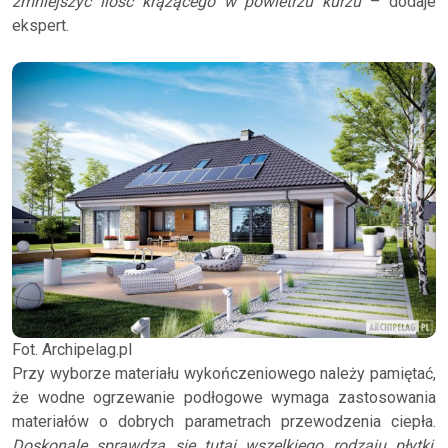
zmniejszyć ilość krążącego w powietrzu kurzu
– dodaje
ekspert.
Fot. Archipelag.pl
Przy wyborze materiału wykończeniowego należy pamiętać,
że wodne ogrzewanie podłogowe wymaga zastosowania
materiałów o dobrych parametrach przewodzenia ciepła.
Doskonale sprawdzą się tutaj wszelkiego rodzaju płytki,