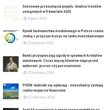
Sezonowe przesunięcia popytu. Analiza trendów
usługowych w II kwartale 2025
8 lipiec 2025
Rynek budownictwa modułowego w Polsce rośnie.
Jedną z przyczyn kryzys na rynku mieszkaniowym
20 listopad 2024
Banki przyspieszają ugody w sprawach kredytów
walutowych. Coraz więcej klientów staje przed
wyborem: proces czy porozumienie
22 kwiecień 2026
PSEW: wiatraki się opłacają - mieszkańcy zyskają
realne wsparcie finansowe
27 czerwiec 2025
Apel 34 organizacji o zwrot części wydatków na