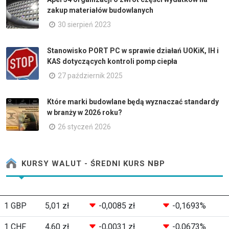
zakup materiałów budowlanych
30 sierpień 2023
Stanowisko PORT PC w sprawie działań UOKiK, IH i
KAS dotyczących kontroli pomp ciepła
27 październik 2025
Które marki budowlane będą wyznaczać standardy
w branży w 2026 roku?
26 styczeń 2026
KURSY WALUT - ŚREDNI KURS NBP
1 GBP
5,01 zł
-0,0085 zł
-0,1693%
1 CHF
4,60 zł
-0,0031 zł
-0,0673%