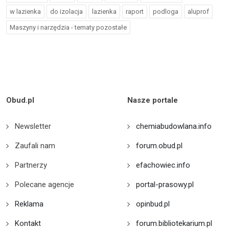
w lazienka
do izolacja
lazienka
raport
podloga
aluprof
Maszyny i narzędzia - tematy pozostałe
Obud.pl
Nasze portale
Newsletter
chemiabudowlana.info
Zaufali nam
forum.obud.pl
Partnerzy
efachowiec.info
Polecane agencje
portal-prasowy.pl
Reklama
opinbud.pl
Kontakt
forum.bibliotekarium.pl