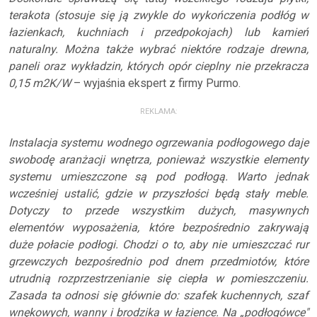
terakota (stosuje się ją zwykle do wykończenia podłóg w
łazienkach, kuchniach i przedpokojach) lub kamień
naturalny. Można także wybrać niektóre rodzaje drewna,
paneli oraz wykładzin, których opór cieplny nie przekracza
0,15 m2K/W
– wyjaśnia ekspert z firmy Purmo.
REKLAMA:
Instalacja systemu wodnego ogrzewania podłogowego daje
swobodę aranżacji wnętrza, ponieważ wszystkie elementy
systemu umieszczone są pod podłogą. Warto jednak
wcześniej ustalić, gdzie w przyszłości będą stały meble.
Dotyczy to przede wszystkim dużych, masywnych
elementów wyposażenia, które bezpośrednio zakrywają
duże połacie podłogi. Chodzi o to, aby nie umieszczać rur
grzewczych bezpośrednio pod dnem przedmiotów, które
utrudnią rozprzestrzenianie się ciepła w pomieszczeniu.
Zasada ta odnosi się głównie do: szafek kuchennych, szaf
wnękowych, wanny i brodzika w łazience. Na „podłogówce"