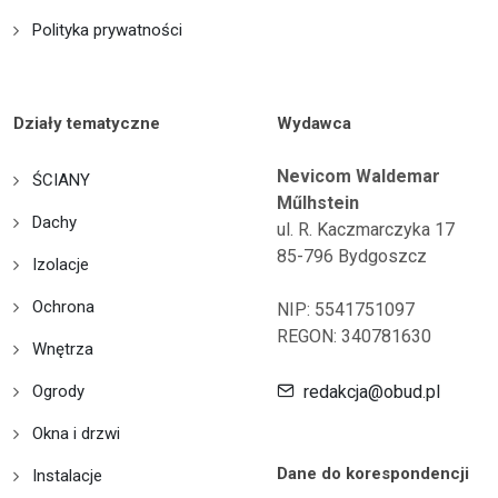
Polityka prywatności
Działy tematyczne
Wydawca
Nevicom Waldemar
ŚCIANY
Műlhstein
Dachy
ul. R. Kaczmarczyka 17
85-796 Bydgoszcz
Izolacje
Ochrona
NIP: 5541751097
REGON: 340781630
Wnętrza
Ogrody
redakcja@obud.pl
Okna i drzwi
Dane do korespondencji
Instalacje