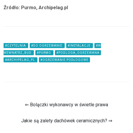
Źródło: Purmo, Archipelag.pl
#CZYTELNIA
#DO OGRZEWANIE
#INSTALACJE
#W
WEWNATRZ_BUD
#PURMO
#PODLOGA_OGRZEWANA
#ARCHIPELAG_PL
#OGRZEWANIE PODŁOGOWE
⇐ Bolączki wykonawcy w świetle prawa
Jakie są zalety dachówek ceramicznych? ⇒