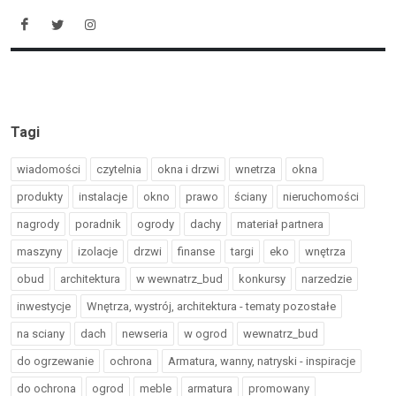
Tagi
wiadomości
czytelnia
okna i drzwi
wnetrza
okna
produkty
instalacje
okno
prawo
ściany
nieruchomości
nagrody
poradnik
ogrody
dachy
materiał partnera
maszyny
izolacje
drzwi
finanse
targi
eko
wnętrza
obud
architektura
w wewnatrz_bud
konkursy
narzedzie
inwestycje
Wnętrza, wystrój, architektura - tematy pozostałe
na sciany
dach
newseria
w ogrod
wewnatrz_bud
do ogrzewanie
ochrona
Armatura, wanny, natryski - inspiracje
do ochrona
ogrod
meble
armatura
promowany