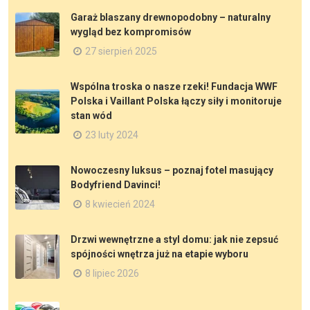
Garaż blaszany drewnopodobny – naturalny
wygląd bez kompromisów
27 sierpień 2025
Wspólna troska o nasze rzeki! Fundacja WWF
Polska i Vaillant Polska łączy siły i monitoruje
stan wód
23 luty 2024
Nowoczesny luksus – poznaj fotel masujący
Bodyfriend Davinci!
8 kwiecień 2024
Drzwi wewnętrzne a styl domu: jak nie zepsuć
spójności wnętrza już na etapie wyboru
8 lipiec 2026