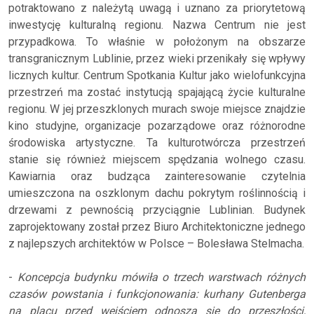
potraktowano z należytą uwagą i uznano za priorytetową
inwestycję kulturalną regionu. Nazwa Centrum nie jest
przypadkowa. To właśnie w położonym na obszarze
transgranicznym Lublinie, przez wieki przenikały się wpływy
licznych kultur. Centrum Spotkania Kultur jako wielofunkcyjna
przestrzeń ma zostać instytucją spajającą życie kulturalne
regionu. W jej przeszklonych murach swoje miejsce znajdzie
kino studyjne, organizacje pozarządowe oraz różnorodne
środowiska artystyczne. Ta kulturotwórcza przestrzeń
stanie się również miejscem spędzania wolnego czasu.
Kawiarnia oraz budząca zainteresowanie czytelnia
umieszczona na oszklonym dachu pokrytym roślinnością i
drzewami z pewnością przyciągnie Lublinian. Budynek
zaprojektowany został przez Biuro Architektoniczne jednego
z najlepszych architektów w Polsce – Bolesława Stelmacha.
-
Koncepcja budynku mówiła o trzech warstwach różnych
czasów powstania i funkcjonowania: kurhany Gutenberga
na placu przed wejściem odnoszą się do przeszłości,