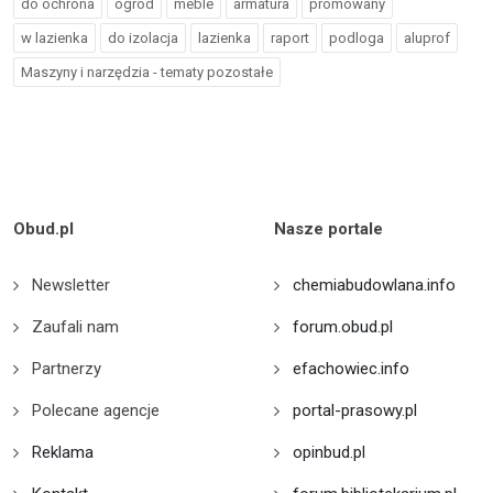
do ochrona
ogrod
meble
armatura
promowany
w lazienka
do izolacja
lazienka
raport
podloga
aluprof
Maszyny i narzędzia - tematy pozostałe
Obud.pl
Nasze portale
Newsletter
chemiabudowlana.info
Zaufali nam
forum.obud.pl
Partnerzy
efachowiec.info
Polecane agencje
portal-prasowy.pl
Reklama
opinbud.pl