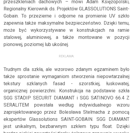
przeszkleniach dachowych – mówi Adam Księżopolski,
Regionalny Kierownik ds. Projektów GLASSOLUTIONS Saint-
Gobain. To przezierne i odporne na promienie UV szkło
zapewnia także maksymalne bezpieczeństwo. Dzięki temu,
może być wykorzystywane w konstrukcjach na ramie
stalowej, aluminiowej, a także montowane w pozycji
pionowej, poziomej lub ukośnej.
REKLAMA:
Trudnym dla szkła, ale wzorowo zdanym egzaminem było
także sprostanie wymaganiom stworzenia niepowtarzalnej
tekstury szklanych fasad - szorstkiej, łuskowatej,
organicznej powierzchni. Konstrukcja na podstawie szkła
SGG STADIP SECURIT DIAMANT i SGG SATINOVO 66.4 Z
SERALITEM powstała według indywidualnego wzoru
zaprojektowanego przez Bolesława Stelmacha z pomocą
ekspertów Glassolutions SAINT-GOBAIN. SGG DIAMANT
jest unikalnym, bezbarwnym szkłem typu float. Dzięki