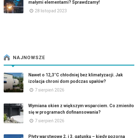
małymi elementami? Sprawdzamy!
28 listopad 2023
NAJNOWSZE
Nawet o 12,3°C chłodniej bez klimatyzacji. Jak
izolacja chroni dom podczas upałów?
7 sierpień 2026
Wymiana okien z większym wsparciem. Co zmieniło
się w programach dofinansowania?
7 sierpień 2026
Płyty warstwowe 2. i 3. gatunku – kiedy pozorna