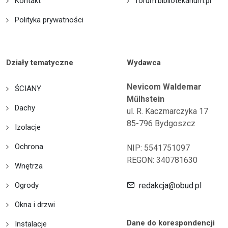
Kontakt
forum.bibliotekarium.pl
Polityka prywatności
Działy tematyczne
Wydawca
Nevicom Waldemar
ŚCIANY
Műlhstein
Dachy
ul. R. Kaczmarczyka 17
85-796 Bydgoszcz
Izolacje
Ochrona
NIP: 5541751097
REGON: 340781630
Wnętrza
Ogrody
redakcja@obud.pl
Okna i drzwi
Dane do korespondencji
Instalacje