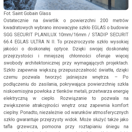
Fot. Saint Gobain Glass
Ostatecznie na świetlik o powierzchni 200 metrów
kwadratowych wybrano innowacyjne szkło EGLAS o budowie
SGG SECURIT PLANILUX 10mm/16mm / STADIP SECURIT
66.4 EGLAS ULTRA N II. To przezroczyste szkło wysokiej
jakości o doskonałej optyce. Dzięki swojej doskonałej
przejrzystości i mniejszej chłonności oferuje więcej
swobody architektonicznej przy wymagających projektach.
Szkło zapewnia większą przepuszczalność światła, dzięki
czemu pozwala tworzyć jaśniejsze wnętrza. – Po
podłączeniu do zasilania, pokrywająca powierzchnię szkła
niskoemisyjna powłoka z tlenków metali, przetwarza energię
elektryczną w ciepło. Rozwiązanie to pozwala na
zwiększenie atrakcyjności wnętrz oraz zapewnia komfort
cieplny. Ponadto, niezależnie od warunków atmosferycznych
szkło gwarantuje przejrzysty widok. Może służyć także jako
tafla grzewcza, pomocna przy roztapianiu śniegu na