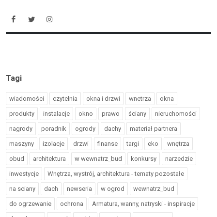
Tagi
wiadomości
czytelnia
okna i drzwi
wnetrza
okna
produkty
instalacje
okno
prawo
ściany
nieruchomości
nagrody
poradnik
ogrody
dachy
materiał partnera
maszyny
izolacje
drzwi
finanse
targi
eko
wnętrza
obud
architektura
w wewnatrz_bud
konkursy
narzedzie
inwestycje
Wnętrza, wystrój, architektura - tematy pozostałe
na sciany
dach
newseria
w ogrod
wewnatrz_bud
do ogrzewanie
ochrona
Armatura, wanny, natryski - inspiracje