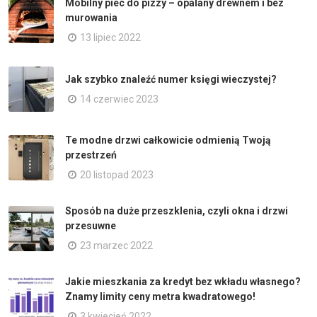
Mobilny piec do pizzy – opalany drewnem i bez
murowania
13 lipiec 2022
Jak szybko znaleźć numer księgi wieczystej?
14 czerwiec 2023
Te modne drzwi całkowicie odmienią Twoją
przestrzeń
20 listopad 2023
Sposób na duże przeszklenia, czyli okna i drzwi
przesuwne
23 marzec 2022
Jakie mieszkania za kredyt bez wkładu własnego?
Znamy limity ceny metra kwadratowego!
3 kwiecień 2022