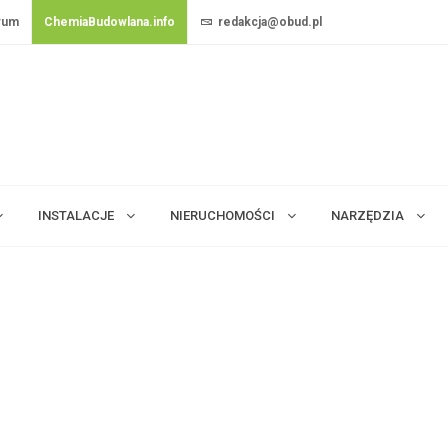
rum
ChemiaBudowlana.info
redakcja@obud.pl
INSTALACJE
NIERUCHOMOŚCI
NARZĘDZIA