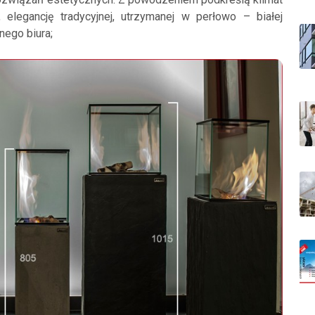
elegancję tradycyjnej, utrzymanej w perłowo – białej
nego biura;