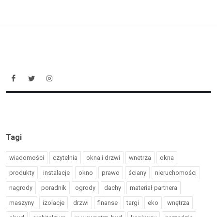
Tagi
wiadomości
czytelnia
okna i drzwi
wnetrza
okna
produkty
instalacje
okno
prawo
ściany
nieruchomości
nagrody
poradnik
ogrody
dachy
materiał partnera
maszyny
izolacje
drzwi
finanse
targi
eko
wnętrza