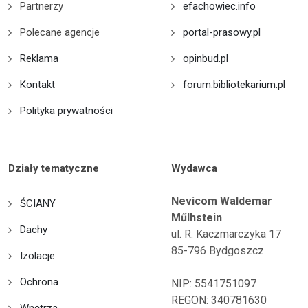
Partnerzy
efachowiec.info
Polecane agencje
portal-prasowy.pl
Reklama
opinbud.pl
Kontakt
forum.bibliotekarium.pl
Polityka prywatności
Działy tematyczne
Wydawca
Nevicom Waldemar
ŚCIANY
Műlhstein
Dachy
ul. R. Kaczmarczyka 17
85-796 Bydgoszcz
Izolacje
Ochrona
NIP: 5541751097
REGON: 340781630
Wnętrza