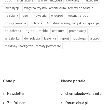
obud
architektura
w wewnatrz_bud
konkursy
narzedzie
inwestycje
Wnętrza, wystrój, architektura - tematy pozostałe
na sciany
dach
newseria
w ogrod
wewnatrz_bud
do ogrzewanie
ochrona
Armatura, wanny, natryski - inspiracje
do ochrona
ogrod
meble
armatura
promowany
w lazienka
do izolacja
lazienka
raport
podloga
aluprof
Maszyny i narzędzia - tematy pozostałe
Obud.pl
Nasze portale
Newsletter
chemiabudowlana.info
Zaufali nam
forum.obud.pl