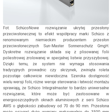
Fot. SchücoNowe rozwiązanie ukrytej przesłony
przeciwsłonecznej to efekt współpracy marki Schüco z
renomowanym niemieckim producentem przesłon
przeciwsłonecznych Sun-Master Sonnenschutz GmgH.
Dyskretne rozwiązanie składa się z plisowanej folii
poliestrowej zrolowanej w specjalnej listwie przyszybowej.
Dzięki temu, że system nie wymaga stosowania
tradycyjnych prowadnic czy skrzynek, zwinięta roleta
pozostaje całkowicie niewidoczna. Szeroka dostępność
wielu wersji folii, różne wersje sterowania i łatwość montażu
sprawiają, że Schüco Integralmaster to bardzo uniwersalne
rozwiązanie, które może być zastosowane w
energooszczędnych oknach aluminiowych z serii Schüco
AWS o głębokości zabudowy od 70 do 90 mm. Przesłona
może osiągać duże wymiary, maksymalnie do 3500 mm