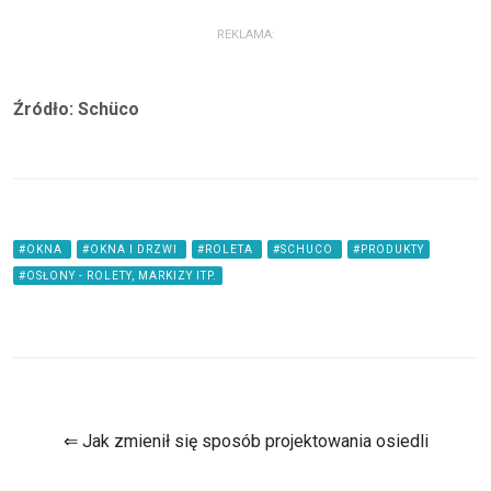
REKLAMA:
Źródło: Schüco
#OKNA
#OKNA I DRZWI
#ROLETA
#SCHUCO
#PRODUKTY
#OSŁONY - ROLETY, MARKIZY ITP.
⇐ Jak zmienił się sposób projektowania osiedli