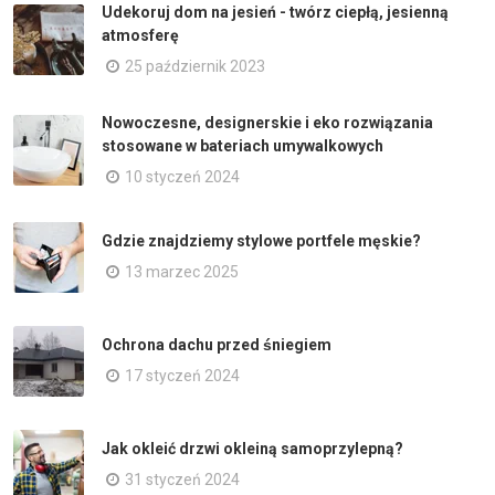
Udekoruj dom na jesień - twórz ciepłą, jesienną
atmosferę
25 październik 2023
Nowoczesne, designerskie i eko rozwiązania
stosowane w bateriach umywalkowych
10 styczeń 2024
Gdzie znajdziemy stylowe portfele męskie?
13 marzec 2025
Ochrona dachu przed śniegiem
17 styczeń 2024
Jak okleić drzwi okleiną samoprzylepną?
31 styczeń 2024