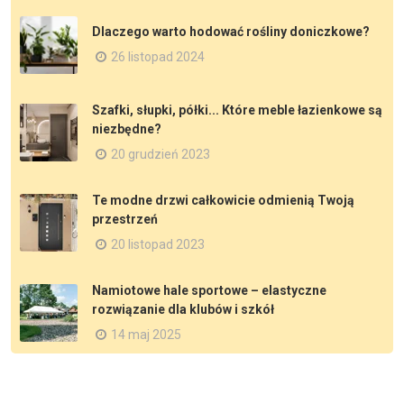
Dlaczego warto hodować rośliny doniczkowe?
26 listopad 2024
Szafki, słupki, półki... Które meble łazienkowe są
niezbędne?
20 grudzień 2023
Te modne drzwi całkowicie odmienią Twoją
przestrzeń
20 listopad 2023
Namiotowe hale sportowe – elastyczne
rozwiązanie dla klubów i szkół
14 maj 2025