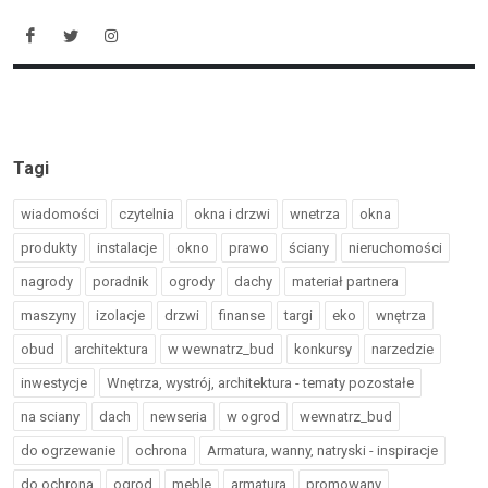
Tagi
wiadomości
czytelnia
okna i drzwi
wnetrza
okna
produkty
instalacje
okno
prawo
ściany
nieruchomości
nagrody
poradnik
ogrody
dachy
materiał partnera
maszyny
izolacje
drzwi
finanse
targi
eko
wnętrza
obud
architektura
w wewnatrz_bud
konkursy
narzedzie
inwestycje
Wnętrza, wystrój, architektura - tematy pozostałe
na sciany
dach
newseria
w ogrod
wewnatrz_bud
do ogrzewanie
ochrona
Armatura, wanny, natryski - inspiracje
do ochrona
ogrod
meble
armatura
promowany