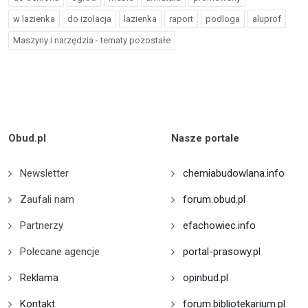
w lazienka
do izolacja
lazienka
raport
podloga
aluprof
Maszyny i narzędzia - tematy pozostałe
Obud.pl
Nasze portale
Newsletter
chemiabudowlana.info
Zaufali nam
forum.obud.pl
Partnerzy
efachowiec.info
Polecane agencje
portal-prasowy.pl
Reklama
opinbud.pl
Kontakt
forum.bibliotekarium.pl