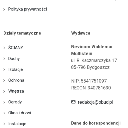
Polityka prywatności
Działy tematyczne
Wydawca
Nevicom Waldemar
ŚCIANY
Műlhstein
Dachy
ul. R. Kaczmarczyka 17
85-796 Bydgoszcz
Izolacje
Ochrona
NIP: 5541751097
REGON: 340781630
Wnętrza
Ogrody
redakcja@obud.pl
Okna i drzwi
Dane do korespondencji
Instalacje