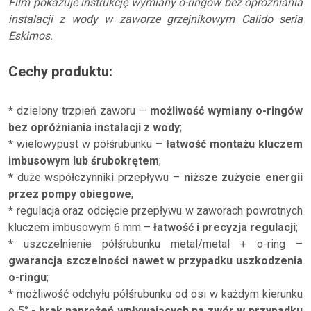
Film pokazuje instrukcję wymiany o-ringów bez opróżniania
instalacji z wody w zaworze grzejnikowym Calido seria
Eskimos.
Cechy produktu:
*
dzielony trzpień zaworu –
możliwość wymiany o-ringów
bez opróżniania instalacji z wody
;
*
wielowypust w półśrubunku –
łatwość montażu kluczem
imbusowym lub śrubokrętem
;
*
duże współczynniki przepływu –
niższe zużycie energii
przez pompy obiegowe
;
*
regulacja oraz odcięcie przepływu w zaworach powrotnych
kluczem imbusowym 6 mm –
łatwość i precyzja regulacji
;
*
uszczelnienie półśrubunku metal/metal + o-ring –
gwarancja szczelności nawet w przypadku uszkodzenia
o-ringu
;
*
możliwość odchyłu półśrubunku od osi w każdym kierunku
o 5° -
brak naprężeń wpływających na zwór w przypadku