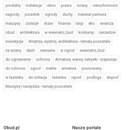
produkty
instalacje
okno
prawo
ściany
nieruchomości
nagrody
poradnik
ogrody
dachy
materiał partnera
maszyny
izolacje
drzwi
finanse
targi
eko
wnętrza
obud
architektura
w wewnatrz_bud
konkursy
narzedzie
inwestycje
Wnętrza, wystrój, architektura - tematy pozostałe
na sciany
dach
newseria
w ogrod
wewnatrz_bud
do ogrzewanie
ochrona
Armatura, wanny, natryski - inspiracje
do ochrona
ogrod
meble
armatura
promowany
w lazienka
do izolacja
lazienka
raport
podloga
aluprof
Maszyny i narzędzia - tematy pozostałe
Obud.pl
Nasze portale