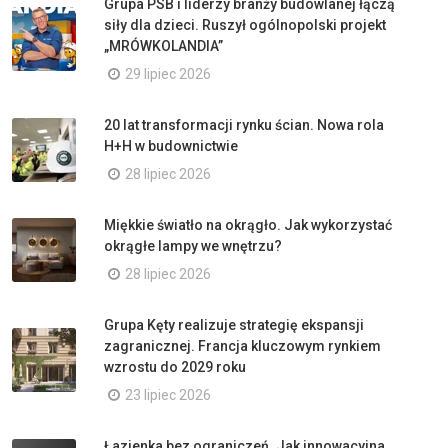
Grupa PSB i liderzy branży budowlanej łączą
siły dla dzieci. Ruszył ogólnopolski projekt
„MRÓWKOLANDIA”
29 lipiec 2026
20 lat transformacji rynku ścian. Nowa rola
H+H w budownictwie
28 lipiec 2026
Miękkie światło na okrągło. Jak wykorzystać
okrągłe lampy we wnętrzu?
28 lipiec 2026
Grupa Kęty realizuje strategię ekspansji
zagranicznej. Francja kluczowym rynkiem
wzrostu do 2029 roku
23 lipiec 2026
Łazienka bez ograniczeń. Jak innowacyjna