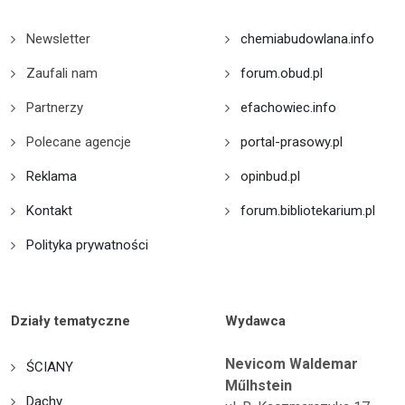
Newsletter
chemiabudowlana.info
Zaufali nam
forum.obud.pl
Partnerzy
efachowiec.info
Polecane agencje
portal-prasowy.pl
Reklama
opinbud.pl
Kontakt
forum.bibliotekarium.pl
Polityka prywatności
Działy tematyczne
Wydawca
Nevicom Waldemar
ŚCIANY
Műlhstein
Dachy