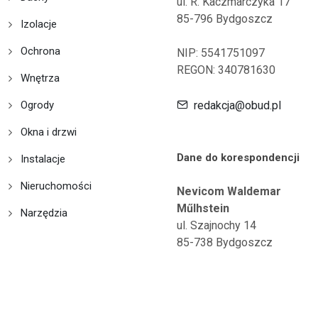
ul. R. Kaczmarczyka 17
85-796 Bydgoszcz
Izolacje
Ochrona
NIP: 5541751097
REGON: 340781630
Wnętrza
Ogrody
redakcja@obud.pl
Okna i drzwi
Dane do korespondencji
Instalacje
Nieruchomości
Nevicom Waldemar
Műlhstein
Narzędzia
ul. Szajnochy 14
85-738 Bydgoszcz