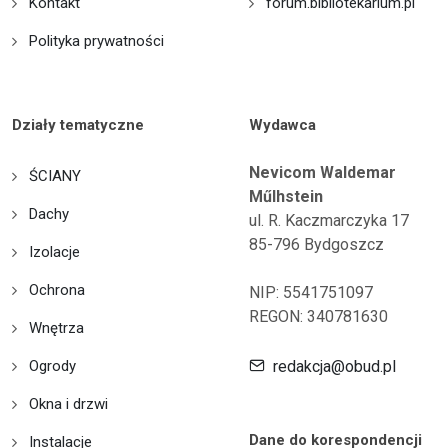
Kontakt
forum.bibliotekarium.pl
Polityka prywatności
Działy tematyczne
Wydawca
Nevicom Waldemar
ŚCIANY
Műlhstein
Dachy
ul. R. Kaczmarczyka 17
85-796 Bydgoszcz
Izolacje
Ochrona
NIP: 5541751097
REGON: 340781630
Wnętrza
Ogrody
redakcja@obud.pl
Okna i drzwi
Dane do korespondencji
Instalacje