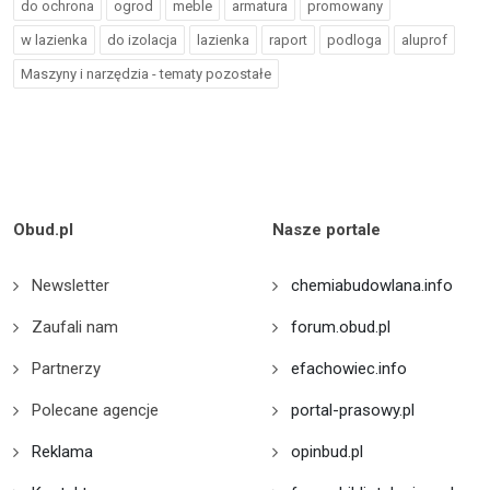
do ochrona
ogrod
meble
armatura
promowany
w lazienka
do izolacja
lazienka
raport
podloga
aluprof
Maszyny i narzędzia - tematy pozostałe
Obud.pl
Nasze portale
Newsletter
chemiabudowlana.info
Zaufali nam
forum.obud.pl
Partnerzy
efachowiec.info
Polecane agencje
portal-prasowy.pl
Reklama
opinbud.pl