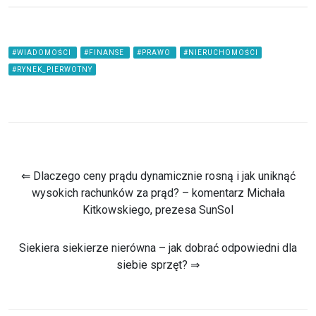
#WIADOMOŚCI
#FINANSE
#PRAWO
#NIERUCHOMOŚCI
#RYNEK_PIERWOTNY
⇐ Dlaczego ceny prądu dynamicznie rosną i jak uniknąć
wysokich rachunków za prąd? – komentarz Michała
Kitkowskiego, prezesa SunSol
Siekiera siekierze nierówna – jak dobrać odpowiedni dla
siebie sprzęt? ⇒