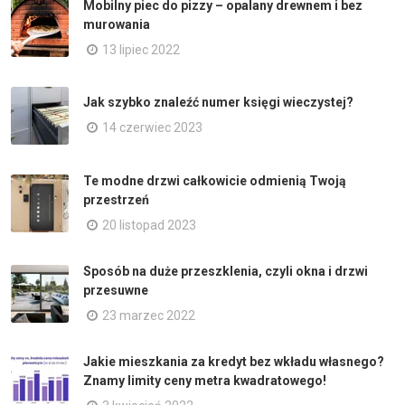
Mobilny piec do pizzy – opalany drewnem i bez
murowania
13 lipiec 2022
Jak szybko znaleźć numer księgi wieczystej?
14 czerwiec 2023
Te modne drzwi całkowicie odmienią Twoją
przestrzeń
20 listopad 2023
Sposób na duże przeszklenia, czyli okna i drzwi
przesuwne
23 marzec 2022
Jakie mieszkania za kredyt bez wkładu własnego?
Znamy limity ceny metra kwadratowego!