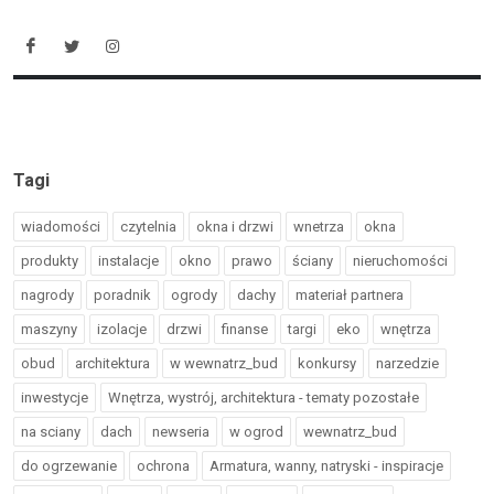
Tagi
wiadomości
czytelnia
okna i drzwi
wnetrza
okna
produkty
instalacje
okno
prawo
ściany
nieruchomości
nagrody
poradnik
ogrody
dachy
materiał partnera
maszyny
izolacje
drzwi
finanse
targi
eko
wnętrza
obud
architektura
w wewnatrz_bud
konkursy
narzedzie
inwestycje
Wnętrza, wystrój, architektura - tematy pozostałe
na sciany
dach
newseria
w ogrod
wewnatrz_bud
do ogrzewanie
ochrona
Armatura, wanny, natryski - inspiracje