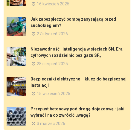
16 kwiecień 2025
Jak zabezpieczyć pompę zasysającą przed
suchobiegiem?
27 styczeń 2026
Niezawodność i inteligencja w sieciach SN. Era
cyfrowych rozdzielnic bez gazu SF₆
28 sierpień 2025
Bezpieczniki elektryczne – klucz do bezpiecznej
instalacji
15 wrzesień 2025
Przepust betonowy pod drogę dojazdową - jaki
wybrać i na co zwrócić uwagę?
3 marzec 2026