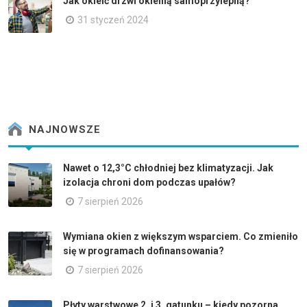
Jak okleić drzwi okleiną samoprzylepną?
31 styczeń 2024
NAJNOWSZE
Nawet o 12,3°C chłodniej bez klimatyzacji. Jak
izolacja chroni dom podczas upałów?
7 sierpień 2026
Wymiana okien z większym wsparciem. Co zmieniło
się w programach dofinansowania?
7 sierpień 2026
Płyty warstwowe 2. i 3. gatunku – kiedy pozorna