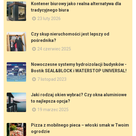
Kontener biurowy jako realna alternatywa dla
tradycyjnego biura
23 luty 2026
Czy skup nieruchomości jest lepszy od
pośrednika?
24 czerwiec 2025
Nowoczesne systemy hydroizolacji budynków -
Bostik SEAL&BLOCK i WATERSTOP UNIVERSAL!
7 listopad 2023
Jaki rodzaj okien wybrać? Czy okna aluminiowe
to najlepsza opcja?
19 marzec 2025
Pizza z mobilnego pieca – włoski smak w Twoim
ogrodzie