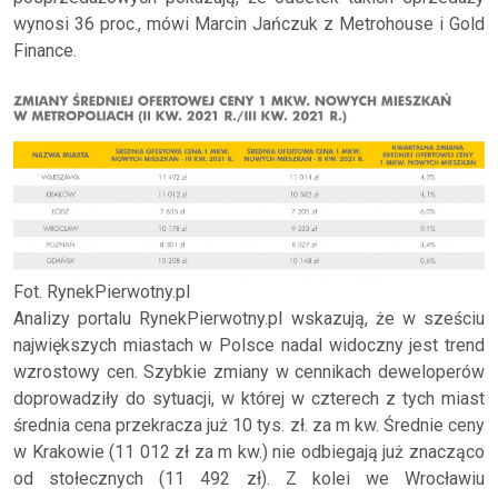
wynosi 36 proc., mówi Marcin Jańczuk z Metrohouse i Gold
Finance.
Fot. RynekPierwotny.pl
Analizy portalu RynekPierwotny.pl wskazują, że w sześciu
największych miastach w Polsce nadal widoczny jest trend
wzrostowy cen. Szybkie zmiany w cennikach deweloperów
doprowadziły do sytuacji, w której w czterech z tych miast
średnia cena przekracza już 10 tys. zł. za m kw. Średnie ceny
w Krakowie (11 012 zł za m kw.) nie odbiegają już znacząco
od stołecznych (11 492 zł). Z kolei we Wrocławiu