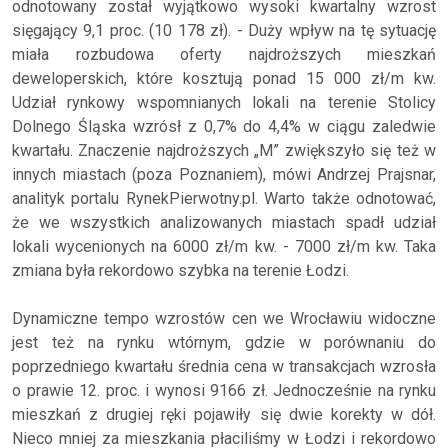
odnotowany został wyjątkowo wysoki kwartalny wzrost
sięgający 9,1 proc. (10 178 zł). - Duży wpływ na tę sytuację
miała rozbudowa oferty najdroższych mieszkań
deweloperskich, które kosztują ponad 15 000 zł/m kw.
Udział rynkowy wspomnianych lokali na terenie Stolicy
Dolnego Śląska wzrósł z 0,7% do 4,4% w ciągu zaledwie
kwartału. Znaczenie najdroższych „M” zwiększyło się też w
innych miastach (poza Poznaniem), mówi Andrzej Prajsnar,
analityk portalu RynekPierwotny.pl. Warto także odnotować,
że we wszystkich analizowanych miastach spadł udział
lokali wycenionych na 6000 zł/m kw. - 7000 zł/m kw. Taka
zmiana była rekordowo szybka na terenie Łodzi.
Dynamiczne tempo wzrostów cen we Wrocławiu widoczne
jest też na rynku wtórnym, gdzie w porównaniu do
poprzedniego kwartału średnia cena w transakcjach wzrosła
o prawie 12. proc. i wynosi 9166 zł. Jednocześnie na rynku
mieszkań z drugiej ręki pojawiły się dwie korekty w dół.
Nieco mniej za mieszkania płaciliśmy w Łodzi i rekordowo