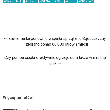
#CZYTELNIA
#OKNO
#OKNA I DRZWI
#POID
#MONTAZ
⇐ Znana marka ponownie wsparła sprzątanie Sądecczyzny
– zebrano ponad 60 000 litrów śmieci!
Czy pompa ciepła efektywnie ogrzeje dom także w mroźne
dni? ⇒
Więcej tematów: