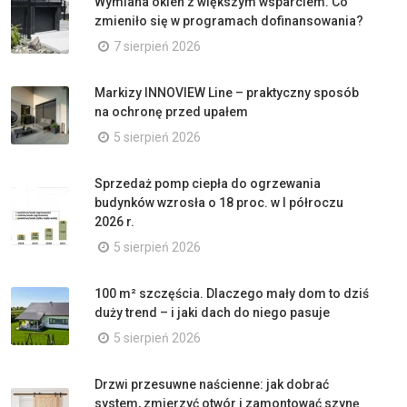
Wymiana okien z większym wsparciem. Co
zmieniło się w programach dofinansowania?
7 sierpień 2026
Markizy INNOVIEW Line – praktyczny sposób
na ochronę przed upałem
5 sierpień 2026
Sprzedaż pomp ciepła do ogrzewania
budynków wzrosła o 18 proc. w I półroczu
2026 r.
5 sierpień 2026
100 m² szczęścia. Dlaczego mały dom to dziś
duży trend – i jaki dach do niego pasuje
5 sierpień 2026
Drzwi przesuwne naścienne: jak dobrać
system, zmierzyć otwór i zamontować szynę