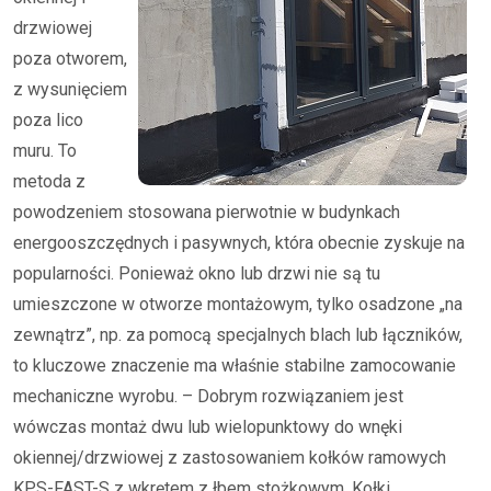
drzwiowej
poza otworem,
z wysunięciem
poza lico
muru. To
metoda z
powodzeniem stosowana pierwotnie w budynkach
energooszczędnych i pasywnych, która obecnie zyskuje na
popularności. Ponieważ okno lub drzwi nie są tu
umieszczone w otworze montażowym, tylko osadzone „na
zewnątrz”, np. za pomocą specjalnych blach lub łączników,
to kluczowe znaczenie ma właśnie stabilne zamocowanie
mechaniczne wyrobu. – Dobrym rozwiązaniem jest
wówczas montaż dwu lub wielopunktowy do wnęki
okiennej/drzwiowej z zastosowaniem kołków ramowych
KPS-FAST-S z wkrętem z łbem stożkowym. Kołki