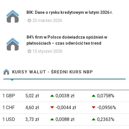
BIK: Dane o rynku kredytowym w lutym 2026 r.
25 marzec 2026
84% firm w Polsce doświadcza opóźnień w
płatnościach – czas odwrócić ten trend
15 styczeń 2026
KURSY WALUT - ŚREDNI KURS NBP
1 GBP
5,02 zł
0,0038 zł
0,0758%
1 CHF
4,60 zł
-0,0044 zł
-0,0956%
1 USD
3,73 zł
0,0088 zł
0,2363%