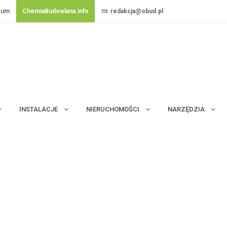
rum
ChemiaBudowlana.info
redakcja@obud.pl
INSTALACJE
NIERUCHOMOŚCI
NARZĘDZIA