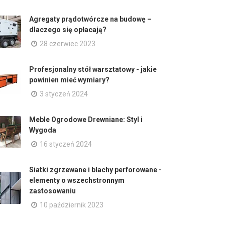
Agregaty prądotwórcze na budowę –
dlaczego się opłacają?
28 czerwiec 2023
Profesjonalny stół warsztatowy - jakie
powinien mieć wymiary?
3 styczeń 2024
Meble Ogrodowe Drewniane: Styl i
Wygoda
16 styczeń 2024
Siatki zgrzewane i blachy perforowane -
elementy o wszechstronnym
zastosowaniu
10 październik 2023