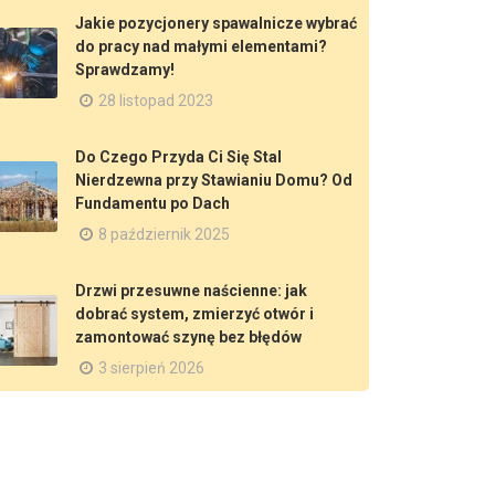
Jakie pozycjonery spawalnicze wybrać
do pracy nad małymi elementami?
Sprawdzamy!
28 listopad 2023
Do Czego Przyda Ci Się Stal
Nierdzewna przy Stawianiu Domu? Od
Fundamentu po Dach
8 październik 2025
Drzwi przesuwne naścienne: jak
dobrać system, zmierzyć otwór i
zamontować szynę bez błędów
3 sierpień 2026