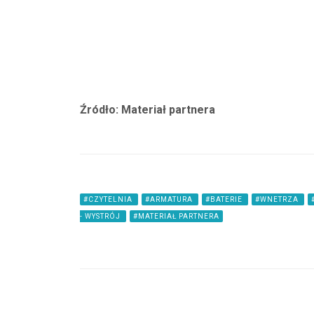
Źródło: Materiał partnera
#CZYTELNIA
#ARMATURA
#BATERIE
#WNETRZA
- WYSTRÓJ
#MATERIAŁ PARTNERA