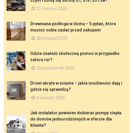
czym różnią się normy S1, S1P, S3 i SB?
25 marzec 2026
Drewniana podłoga w domu – 5 pytań, które
musisz sobie zadać przed zakupem
28 listopad 2025
Gdzie znaleźć skuteczną pomoc w przypadku
zatoru rur?
28 październik 2024
Drzwi ukryte w ścianie – jakie możliwości dają i
gdzie się sprawdzą?
4 sierpień 2025
Jak instalator powinien dobierać pompy ciepła
do domów jednorodzinnych w ofercie dla
klienta?