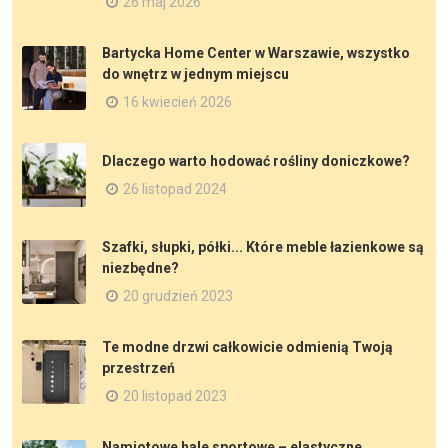
26 maj 2026
Bartycka Home Center w Warszawie, wszystko
do wnętrz w jednym miejscu
16 kwiecień 2026
Dlaczego warto hodować rośliny doniczkowe?
26 listopad 2024
Szafki, słupki, półki... Które meble łazienkowe są
niezbędne?
20 grudzień 2023
Te modne drzwi całkowicie odmienią Twoją
przestrzeń
20 listopad 2023
Namiotowe hale sportowe – elastyczne