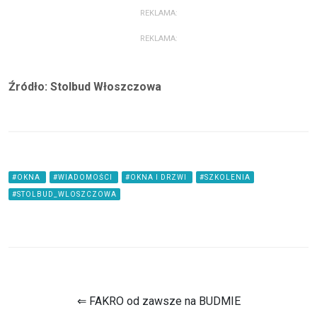
REKLAMA:
REKLAMA:
Źródło: Stolbud Włoszczowa
#OKNA
#WIADOMOŚCI
#OKNA I DRZWI
#SZKOLENIA
#STOLBUD_WLOSZCZOWA
⇐ FAKRO od zawsze na BUDMIE