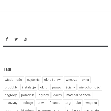
Tagi
wiadomości
czytelnia
okna i drzwi
wnetrza
okna
produkty
instalacje
okno
prawo
ściany
nieruchomości
nagrody
poradnik
ogrody
dachy
materiał partnera
maszyny
izolacje
drzwi
finanse
targi
eko
wnętrza
obud
architektura
w wewnatrz_bud
konkursy
narzedzie