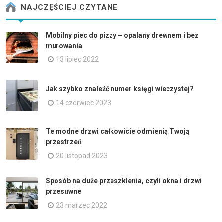
NAJCZĘŚCIEJ CZYTANE
Mobilny piec do pizzy – opalany drewnem i bez
murowania
13 lipiec 2022
Jak szybko znaleźć numer księgi wieczystej?
14 czerwiec 2023
Te modne drzwi całkowicie odmienią Twoją
przestrzeń
20 listopad 2023
Sposób na duże przeszklenia, czyli okna i drzwi
przesuwne
23 marzec 2022