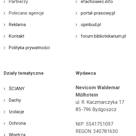
Partnerzy
efachowiec.info
Polecane agencje
portal-prasowy.pl
Reklama
opinbud.pl
Kontakt
forum.bibliotekarium.pl
Polityka prywatności
Działy tematyczne
Wydawca
Nevicom Waldemar
ŚCIANY
Műlhstein
Dachy
ul. R. Kaczmarczyka 17
85-796 Bydgoszcz
Izolacje
Ochrona
NIP: 5541751097
REGON: 340781630
Wnętrza