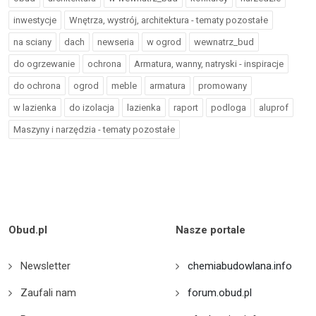
inwestycje
Wnętrza, wystrój, architektura - tematy pozostałe
na sciany
dach
newseria
w ogrod
wewnatrz_bud
do ogrzewanie
ochrona
Armatura, wanny, natryski - inspiracje
do ochrona
ogrod
meble
armatura
promowany
w lazienka
do izolacja
lazienka
raport
podloga
aluprof
Maszyny i narzędzia - tematy pozostałe
Obud.pl
Nasze portale
Newsletter
chemiabudowlana.info
Zaufali nam
forum.obud.pl