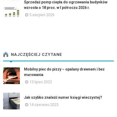
Sprzedaż pomp ciepła do ogrzewania budynków
wzrosła o 18 proc. w I półroczu 2026 r.
5 sierpień 2026
NAJCZĘŚCIEJ CZYTANE
Mobilny piec do pizzy – opalany drewnem i bez
murowania
13 lipiec 2022
Jak szybko znaleźć numer księgi wieczystej?
14 czerwiec 2023