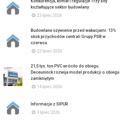
Konkurencja, klimat i regulacje Trzy siły
kształtujące sektor budowlany
23 lipiec 2026
Budowlane ożywienie przed wakacjami. 13%
skok przychodów centrali Grupy PSB w
czerwcu
22 lipiec 2026
21,5 tys. ton PVC wróciło do obiegu.
Deceuninck rozwija model produkcji o obiegu
zamkniętym
14 lipiec 2026
Informacje z SIPUR
3 lipiec 2026