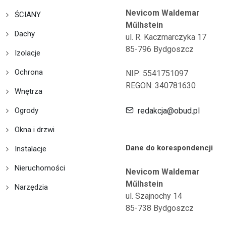
Nevicom Waldemar
ŚCIANY
Műlhstein
Dachy
ul. R. Kaczmarczyka 17
85-796 Bydgoszcz
Izolacje
Ochrona
NIP: 5541751097
REGON: 340781630
Wnętrza
Ogrody
redakcja@obud.pl
Okna i drzwi
Dane do korespondencji
Instalacje
Nieruchomości
Nevicom Waldemar
Műlhstein
Narzędzia
ul. Szajnochy 14
85-738 Bydgoszcz