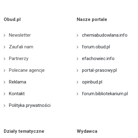
Obud.pl
Nasze portale
Newsletter
chemiabudowlana.info
Zaufali nam
forum.obud.pl
Partnerzy
efachowiec.info
Polecane agencje
portal-prasowy.pl
Reklama
opinbud.pl
Kontakt
forum.bibliotekarium.pl
Polityka prywatności
Działy tematyczne
Wydawca