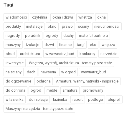
Tagi
wiadomości
czytelnia
okna i drzwi
wnetrza
okna
produkty
instalacje
okno
prawo
ściany
nieruchomości
nagrody
poradnik
ogrody
dachy
materiał partnera
maszyny
izolacje
drzwi
finanse
targi
eko
wnętrza
obud
architektura
w wewnatrz_bud
konkursy
narzedzie
inwestycje
Wnętrza, wystrój, architektura - tematy pozostałe
na sciany
dach
newseria
w ogrod
wewnatrz_bud
do ogrzewanie
ochrona
Armatura, wanny, natryski - inspiracje
do ochrona
ogrod
meble
armatura
promowany
w lazienka
do izolacja
lazienka
raport
podloga
aluprof
Maszyny i narzędzia - tematy pozostałe