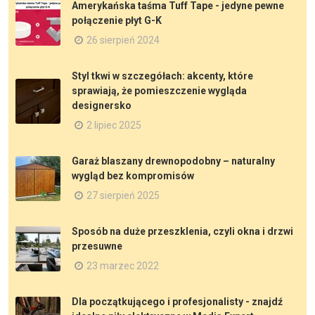
Amerykańska taśma Tuff Tape - jedyne pewne
połączenie płyt G-K
26 sierpień 2024
Styl tkwi w szczegółach: akcenty, które
sprawiają, że pomieszczenie wygląda
designersko
2 lipiec 2025
Garaż blaszany drewnopodobny – naturalny
wygląd bez kompromisów
27 sierpień 2025
Sposób na duże przeszklenia, czyli okna i drzwi
przesuwne
23 marzec 2022
Dla początkującego i profesjonalisty - znajdź