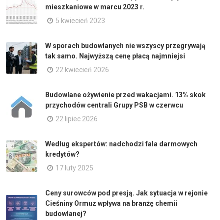
mieszkaniowe w marcu 2023 r.
5 kwiecień 2023
W sporach budowlanych nie wszyscy przegrywają
tak samo. Najwyższą cenę płacą najmniejsi
22 kwiecień 2026
Budowlane ożywienie przed wakacjami. 13% skok
przychodów centrali Grupy PSB w czerwcu
22 lipiec 2026
Według ekspertów: nadchodzi fala darmowych
kredytów?
17 luty 2025
Ceny surowców pod presją. Jak sytuacja w rejonie
Cieśniny Ormuz wpływa na branżę chemii
budowlanej?