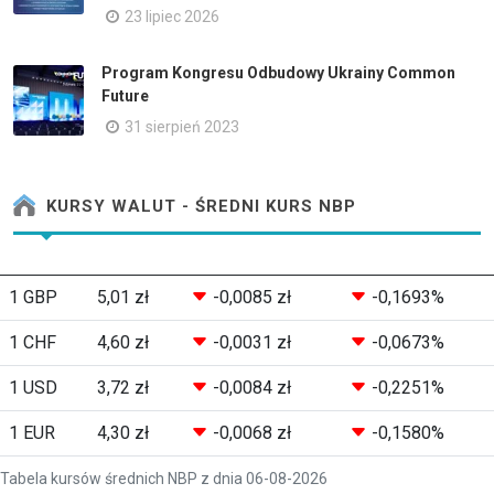
23 lipiec 2026
Program Kongresu Odbudowy Ukrainy Common
Future
31 sierpień 2023
KURSY WALUT - ŚREDNI KURS NBP
1 GBP
5,01 zł
-0,0085 zł
-0,1693%
1 CHF
4,60 zł
-0,0031 zł
-0,0673%
1 USD
3,72 zł
-0,0084 zł
-0,2251%
1 EUR
4,30 zł
-0,0068 zł
-0,1580%
Tabela kursów średnich NBP z dnia 06-08-2026