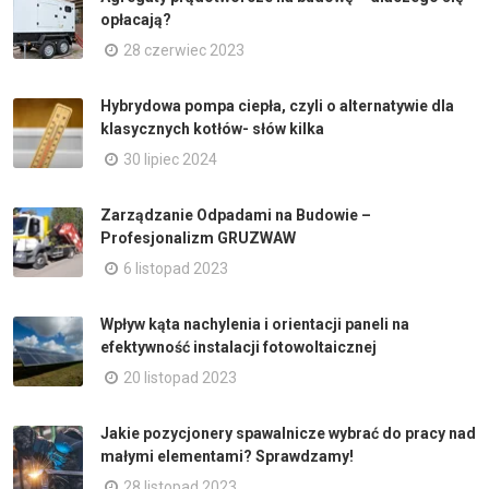
opłacają?
28 czerwiec 2023
Hybrydowa pompa ciepła, czyli o alternatywie dla
klasycznych kotłów- słów kilka
30 lipiec 2024
Zarządzanie Odpadami na Budowie –
Profesjonalizm GRUZWAW
6 listopad 2023
Wpływ kąta nachylenia i orientacji paneli na
efektywność instalacji fotowoltaicznej
20 listopad 2023
Jakie pozycjonery spawalnicze wybrać do pracy nad
małymi elementami? Sprawdzamy!
28 listopad 2023