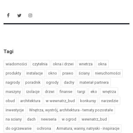
Tagi
wiadomości
czytelnia
okna i drzwi
wnetrza
okna
produkty
instalacje
okno
prawo
ściany
nieruchomości
nagrody
poradnik
ogrody
dachy
materiał partnera
maszyny
izolacje
drzwi
finanse
targi
eko
wnętrza
obud
architektura
w wewnatrz_bud
konkursy
narzedzie
inwestycje
Wnętrza, wystrój, architektura - tematy pozostałe
na sciany
dach
newseria
w ogrod
wewnatrz_bud
do ogrzewanie
ochrona
Armatura, wanny, natryski - inspiracje