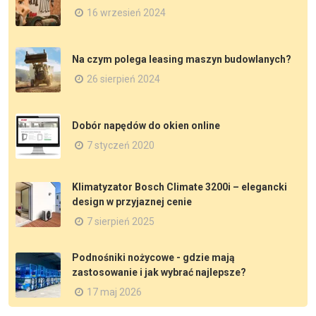
16 wrzesień 2024
Na czym polega leasing maszyn budowlanych?
26 sierpień 2024
Dobór napędów do okien online
7 styczeń 2020
Klimatyzator Bosch Climate 3200i – elegancki
design w przyjaznej cenie
7 sierpień 2025
Podnośniki nożycowe - gdzie mają
zastosowanie i jak wybrać najlepsze?
17 maj 2026