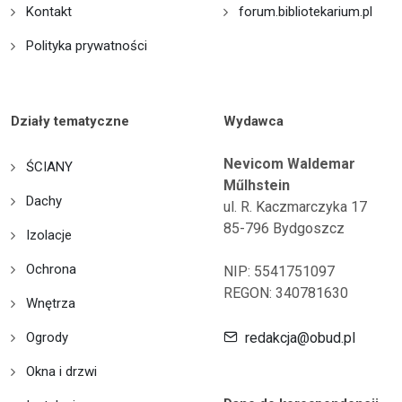
Kontakt
forum.bibliotekarium.pl
Polityka prywatności
Działy tematyczne
Wydawca
Nevicom Waldemar
ŚCIANY
Műlhstein
Dachy
ul. R. Kaczmarczyka 17
85-796 Bydgoszcz
Izolacje
Ochrona
NIP: 5541751097
REGON: 340781630
Wnętrza
Ogrody
redakcja@obud.pl
Okna i drzwi