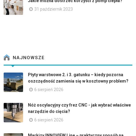
Jakie można dostrzec korzyści z pomp ciepła?
31 październik 2023
NAJNOWSZE
Płyty warstwowe 2. i 3. gatunku – kiedy pozorna
oszczędność zamienia się w kosztowny problem?
6 sierpień 2026
Nóż oscylacyjny czy frez CNC - jak wybrać właściwe
narzędzie do cięcia?
6 sierpień 2026
Markizy INNOVIEW Line – praktyczny sposób na