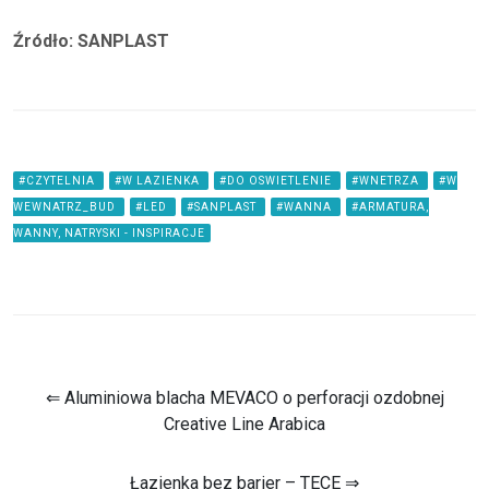
Źródło: SANPLAST
#CZYTELNIA
#W LAZIENKA
#DO OSWIETLENIE
#WNETRZA
#W
WEWNATRZ_BUD
#LED
#SANPLAST
#WANNA
#ARMATURA,
WANNY, NATRYSKI - INSPIRACJE
⇐ Aluminiowa blacha MEVACO o perforacji ozdobnej
Creative Line Arabica
Łazienka bez barier – TECE ⇒