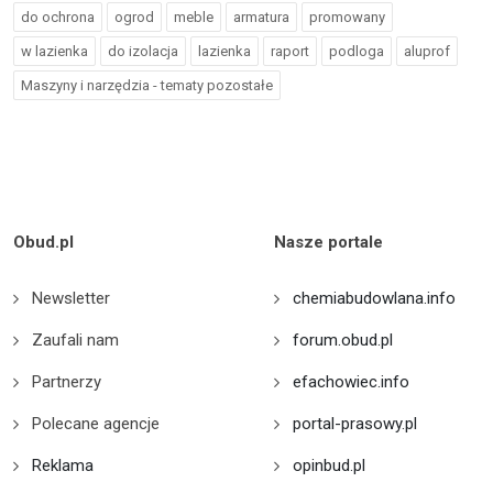
do ochrona
ogrod
meble
armatura
promowany
w lazienka
do izolacja
lazienka
raport
podloga
aluprof
Maszyny i narzędzia - tematy pozostałe
Obud.pl
Nasze portale
Newsletter
chemiabudowlana.info
Zaufali nam
forum.obud.pl
Partnerzy
efachowiec.info
Polecane agencje
portal-prasowy.pl
Reklama
opinbud.pl