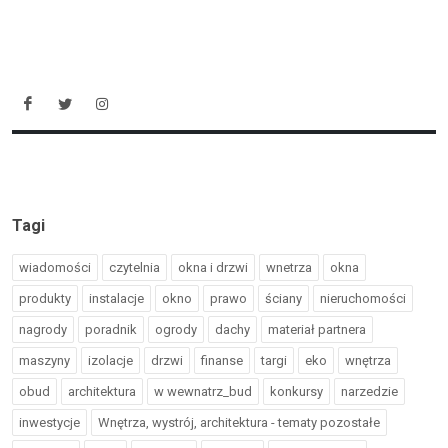
Tagi
wiadomości
czytelnia
okna i drzwi
wnetrza
okna
produkty
instalacje
okno
prawo
ściany
nieruchomości
nagrody
poradnik
ogrody
dachy
materiał partnera
maszyny
izolacje
drzwi
finanse
targi
eko
wnętrza
obud
architektura
w wewnatrz_bud
konkursy
narzedzie
inwestycje
Wnętrza, wystrój, architektura - tematy pozostałe