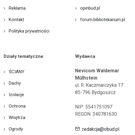
Reklama
opinbud.pl
Kontakt
forum.bibliotekarium.pl
Polityka prywatności
Działy tematyczne
Wydawca
Nevicom Waldemar
ŚCIANY
Műlhstein
Dachy
ul. R. Kaczmarczyka 17
85-796 Bydgoszcz
Izolacje
Ochrona
NIP: 5541751097
REGON: 340781630
Wnętrza
Ogrody
redakcja@obud.pl