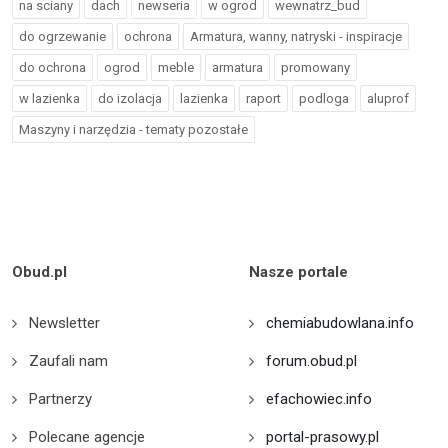
na sciany
dach
newseria
w ogrod
wewnatrz_bud
do ogrzewanie
ochrona
Armatura, wanny, natryski - inspiracje
do ochrona
ogrod
meble
armatura
promowany
w lazienka
do izolacja
lazienka
raport
podloga
aluprof
Maszyny i narzędzia - tematy pozostałe
Obud.pl
Nasze portale
Newsletter
chemiabudowlana.info
Zaufali nam
forum.obud.pl
Partnerzy
efachowiec.info
Polecane agencje
portal-prasowy.pl