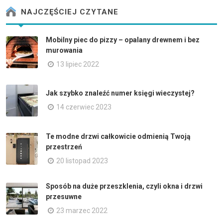
NAJCZĘŚCIEJ CZYTANE
Mobilny piec do pizzy – opalany drewnem i bez
murowania
13 lipiec 2022
Jak szybko znaleźć numer księgi wieczystej?
14 czerwiec 2023
Te modne drzwi całkowicie odmienią Twoją
przestrzeń
20 listopad 2023
Sposób na duże przeszklenia, czyli okna i drzwi
przesuwne
23 marzec 2022