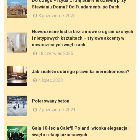
Do Czego Przyda Ci Się Stal Nierdzewna przy
Stawianiu Domu? Od Fundamentu po Dach
8 październik 2025
Nowoczesne lustra bezramowe o ograniczonych
i nietypowych kształtach – stylowe akcenty w
nowoczesnych wnętrzach
18 czerwiec 2025
Jak znaleźć dobrego prawnika nieruchomości?
4 lipiec 2023
Polerowany beton
7 październik 2021
Gala 10-lecia Caleffi Poland: włoska elegancja i
święto relacji biznesowych