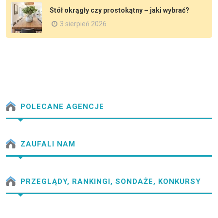
Stół okrągły czy prostokątny – jaki wybrać?
3 sierpień 2026
POLECANE AGENCJE
ZAUFALI NAM
PRZEGLĄDY, RANKINGI, SONDAŻE, KONKURSY