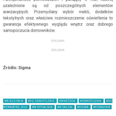
uzależnione są od poszczególnych elementów
aranżacyjnych. Przemyślany wybór mebli, dodatków
tekstylnych oraz właściwe rozmieszczenie oświetlenia to
gwarancja efektywnego wyglądu wnętrz oraz dobrego
samopoczucia domowników.
REKLAMA:
REKLAMA:
Źródło: Sigma
#W KUCHNIA
#DO OSWIETLENIE
#WNETRZA
#OSWIETLENIE
#DO
WEWNATRZ_BUD
#W SYPIALNIA
#W SALON
#SIGMA
#PORADNIK