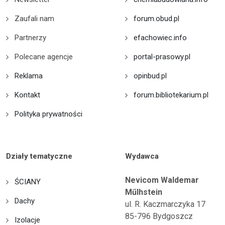
Zaufali nam
forum.obud.pl
Partnerzy
efachowiec.info
Polecane agencje
portal-prasowy.pl
Reklama
opinbud.pl
Kontakt
forum.bibliotekarium.pl
Polityka prywatności
Działy tematyczne
Wydawca
Nevicom Waldemar
ŚCIANY
Műlhstein
Dachy
ul. R. Kaczmarczyka 17
85-796 Bydgoszcz
Izolacje