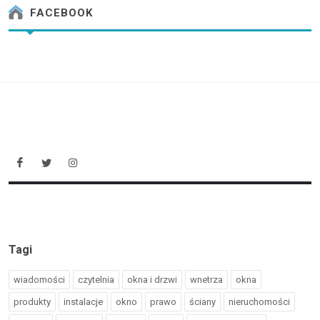
FACEBOOK
Tagi
wiadomości
czytelnia
okna i drzwi
wnetrza
okna
produkty
instalacje
okno
prawo
ściany
nieruchomości