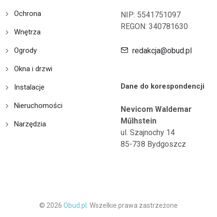
Ochrona
NIP: 5541751097
REGON: 340781630
Wnętrza
Ogrody
redakcja@obud.pl
Okna i drzwi
Dane do korespondencji
Instalacje
Nieruchomości
Nevicom Waldemar
Műlhstein
Narzędzia
ul. Szajnochy 14
85-738 Bydgoszcz
© 2026
Obud.pl.
Wszelkie prawa zastrzeżone