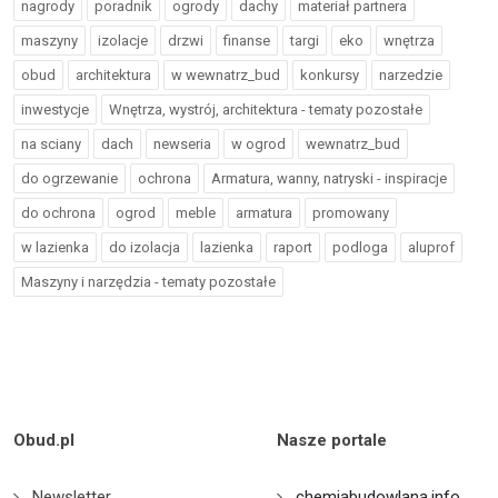
nagrody
poradnik
ogrody
dachy
materiał partnera
maszyny
izolacje
drzwi
finanse
targi
eko
wnętrza
obud
architektura
w wewnatrz_bud
konkursy
narzedzie
inwestycje
Wnętrza, wystrój, architektura - tematy pozostałe
na sciany
dach
newseria
w ogrod
wewnatrz_bud
do ogrzewanie
ochrona
Armatura, wanny, natryski - inspiracje
do ochrona
ogrod
meble
armatura
promowany
w lazienka
do izolacja
lazienka
raport
podloga
aluprof
Maszyny i narzędzia - tematy pozostałe
Obud.pl
Nasze portale
Newsletter
chemiabudowlana.info