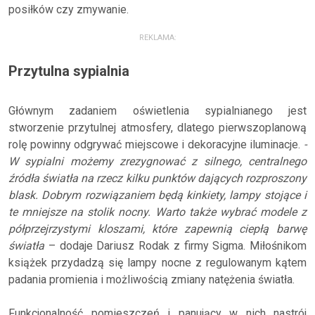
posiłków czy zmywanie.
REKLAMA:
Przytulna sypialnia
Głównym zadaniem oświetlenia sypialnianego jest
stworzenie przytulnej atmosfery, dlatego pierwszoplanową
rolę powinny odgrywać miejscowe i dekoracyjne iluminacje.
-
W sypialni możemy zrezygnować z silnego, centralnego
źródła światła na rzecz kilku punktów dających rozproszony
blask. Dobrym rozwiązaniem będą kinkiety, lampy stojące i
te mniejsze na stolik nocny. Warto także wybrać modele z
półprzejrzystymi kloszami, które zapewnią ciepłą barwę
światła
– dodaje Dariusz Rodak z firmy Sigma. Miłośnikom
książek przydadzą się lampy nocne z regulowanym kątem
padania promienia i możliwością zmiany natężenia światła.
Funkcjonalność pomieszczeń i panujący w nich nastrój