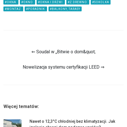
#OKNA
#OKNO
#OKNA I DRZWI
#Z DREWNO
#SOKOLKA
#MONTAZ
#PORADNIK
#BALKONY, TARASY
⇐ Soudal w „Bitwie o dom&quot;
Nowelizacja systemu certyfikacji LEED ⇒
Więcej tematów:
Nawet o 12,3°C chłodniej bez klimatyzacji. Jak