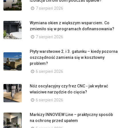
izolacja chroni dom podczas upałów?
7 sierpień 2026
Wymiana okien z większym wsparciem. Co
zmieniło się w programach dofinansowania?
7 sierpień 2026
Płyty warstwowe 2. i 3. gatunku – kiedy pozorna
oszczędność zamienia się w kosztowny
problem?
6 sierpień 2026
Nóż oscylacyjny czy frez CNC - jak wybrać
właściwe narzędzie do cięcia?
6 sierpień 2026
Markizy INNOVIEW Line – praktyczny sposób
na ochronę przed upałem