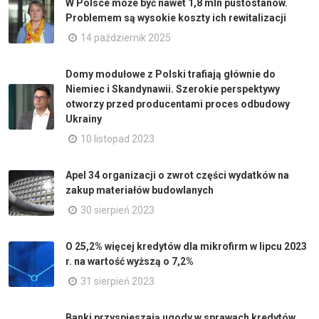
W Polsce może być nawet 1,8 mln pustostanów.
Problemem są wysokie koszty ich rewitalizacji
14 październik 2025
Domy modułowe z Polski trafiają głównie do
Niemiec i Skandynawii. Szerokie perspektywy
otworzy przed producentami proces odbudowy
Ukrainy
10 listopad 2023
Apel 34 organizacji o zwrot części wydatków na
zakup materiałów budowlanych
30 sierpień 2023
O 25,2% więcej kredytów dla mikrofirm w lipcu 2023
r. na wartość wyższą o 7,2%
31 sierpień 2023
Banki przyspieszają ugody w sprawach kredytów