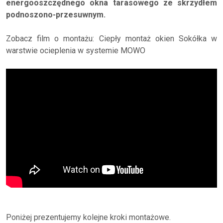
energooszczędnego okna tarasowego ze skrzydłem
podnoszono-przesuwnym.
Zobacz film o montażu: Ciepły montaż okien Sokółka w
warstwie ocieplenia w systemie MOWO
Poniżej prezentujemy kolejne kroki montażowe.