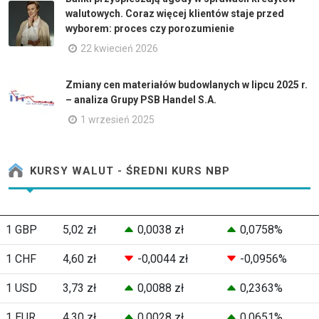
walutowych. Coraz więcej klientów staje przed
wyborem: proces czy porozumienie
22 kwiecień 2026
Zmiany cen materiałów budowlanych w lipcu 2025 r.
– analiza Grupy PSB Handel S.A.
1 wrzesień 2025
KURSY WALUT - ŚREDNI KURS NBP
1 GBP
5,02 zł
0,0038 zł
0,0758%
1 CHF
4,60 zł
-0,0044 zł
-0,0956%
1 USD
3,73 zł
0,0088 zł
0,2363%
1 EUR
4,30 zł
0,0028 zł
0,0651%