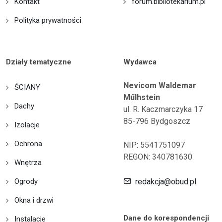
Kontakt
forum.bibliotekarium.pl
Polityka prywatności
Działy tematyczne
Wydawca
Nevicom Waldemar
ŚCIANY
Műlhstein
Dachy
ul. R. Kaczmarczyka 17
85-796 Bydgoszcz
Izolacje
Ochrona
NIP: 5541751097
REGON: 340781630
Wnętrza
Ogrody
redakcja@obud.pl
Okna i drzwi
Dane do korespondencji
Instalacje