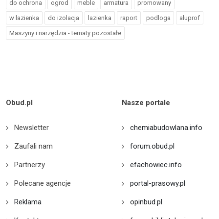
do ochrona
ogrod
meble
armatura
promowany
w lazienka
do izolacja
lazienka
raport
podloga
aluprof
Maszyny i narzędzia - tematy pozostałe
Obud.pl
Nasze portale
Newsletter
chemiabudowlana.info
Zaufali nam
forum.obud.pl
Partnerzy
efachowiec.info
Polecane agencje
portal-prasowy.pl
Reklama
opinbud.pl