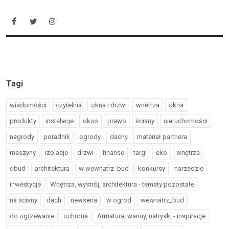
Tagi
wiadomości
czytelnia
okna i drzwi
wnetrza
okna
produkty
instalacje
okno
prawo
ściany
nieruchomości
nagrody
poradnik
ogrody
dachy
materiał partnera
maszyny
izolacje
drzwi
finanse
targi
eko
wnętrza
obud
architektura
w wewnatrz_bud
konkursy
narzedzie
inwestycje
Wnętrza, wystrój, architektura - tematy pozostałe
na sciany
dach
newseria
w ogrod
wewnatrz_bud
do ogrzewanie
ochrona
Armatura, wanny, natryski - inspiracje