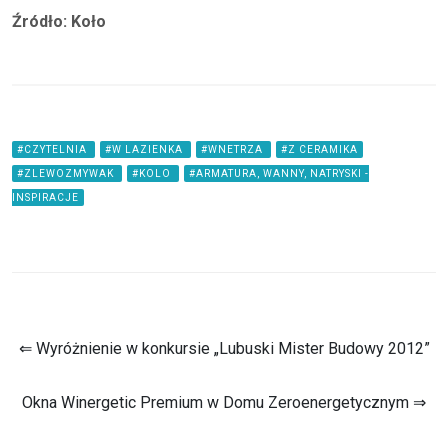
Źródło: Koło
#CZYTELNIA
#W LAZIENKA
#WNETRZA
#Z CERAMIKA
#ZLEWOZMYWAK
#KOLO
#ARMATURA, WANNY, NATRYSKI -
INSPIRACJE
⇐ Wyróżnienie w konkursie „Lubuski Mister Budowy 2012”
Okna Winergetic Premium w Domu Zeroenergetycznym ⇒