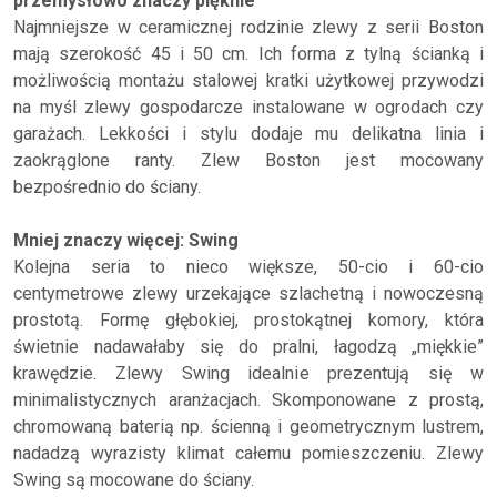
przemysłowo znaczy pięknie
Najmniejsze w ceramicznej rodzinie zlewy z serii Boston
mają szerokość 45 i 50 cm. Ich forma z tylną ścianką i
możliwością montażu stalowej kratki użytkowej przywodzi
na myśl zlewy gospodarcze instalowane w ogrodach czy
garażach. Lekkości i stylu dodaje mu delikatna linia i
zaokrąglone ranty. Zlew Boston jest mocowany
bezpośrednio do ściany.
Mniej znaczy więcej: Swing
Kolejna seria to nieco większe, 50-cio i 60-cio
centymetrowe zlewy urzekające szlachetną i nowoczesną
prostotą. Formę głębokiej, prostokątnej komory, która
świetnie nadawałaby się do pralni, łagodzą „miękkie”
krawędzie. Zlewy Swing idealnie prezentują się w
minimalistycznych aranżacjach. Skomponowane z prostą,
chromowaną baterią np. ścienną i geometrycznym lustrem,
nadadzą wyrazisty klimat całemu pomieszczeniu. Zlewy
Swing są mocowane do ściany.