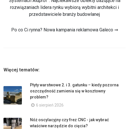
Systemach Aluprof”. Najciekawsze obiekty bazujące na
rozwiązaniach lidera rynku wybiorą wybitni architekci i
przedstawiciele branży budowlanej
Po co Ci rynna? Nowa kampania reklamowa Galeco ⇒
Więcej tematów:
Płyty warstwowe 2. i 3. gatunku – kiedy pozorna
oszczędność zamienia się w kosztowny
problem?
6 sierpień 2026
Nóż oscylacyjny czy frez CNC - jak wybrać
właściwe narzędzie do cięcia?