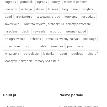
nagrody
poradnik
ogrody
dachy
materiał partnera
maszyny
izolacje
drzwi
finanse
targi
eko
wnętrza
obud
architektura
w wewnatrz_bud
konkursy
narzedzie
inwestycje
Wnętrza, wystrój, architektura - tematy pozostałe
na sciany
dach
newseria
w ogrod
wewnatrz_bud
do ogrzewanie
ochrona
Armatura, wanny, natryski - inspiracje
do ochrona
ogrod
meble
armatura
promowany
w lazienka
do izolacja
lazienka
raport
podloga
aluprof
Maszyny i narzędzia - tematy pozostałe
Obud.pl
Nasze portale