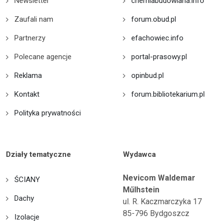
Newsletter
chemiabudowlana.info
Zaufali nam
forum.obud.pl
Partnerzy
efachowiec.info
Polecane agencje
portal-prasowy.pl
Reklama
opinbud.pl
Kontakt
forum.bibliotekarium.pl
Polityka prywatności
Działy tematyczne
Wydawca
Nevicom Waldemar
ŚCIANY
Műlhstein
Dachy
ul. R. Kaczmarczyka 17
85-796 Bydgoszcz
Izolacje