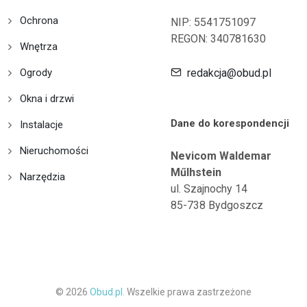
Ochrona
NIP: 5541751097
REGON: 340781630
Wnętrza
Ogrody
redakcja@obud.pl
Okna i drzwi
Dane do korespondencji
Instalacje
Nieruchomości
Nevicom Waldemar
Műlhstein
Narzędzia
ul. Szajnochy 14
85-738 Bydgoszcz
© 2026
Obud.pl.
Wszelkie prawa zastrzeżone