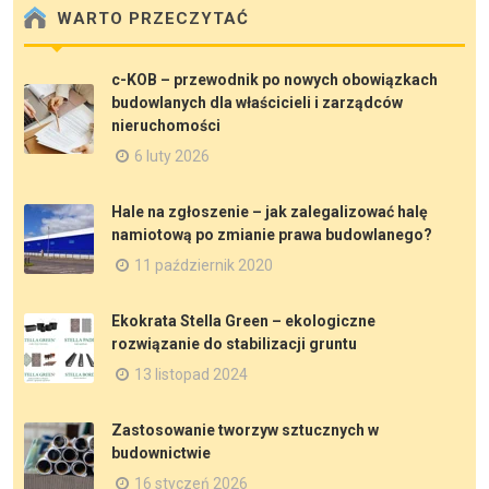
WARTO PRZECZYTAĆ
c-KOB – przewodnik po nowych obowiązkach
budowlanych dla właścicieli i zarządców
nieruchomości
6 luty 2026
Hale na zgłoszenie – jak zalegalizować halę
namiotową po zmianie prawa budowlanego?
11 październik 2020
Ekokrata Stella Green – ekologiczne
rozwiązanie do stabilizacji gruntu
13 listopad 2024
Zastosowanie tworzyw sztucznych w
budownictwie
16 styczeń 2026