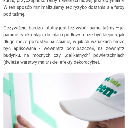
kurzu, przyczepność farby nawierzchniowej jest optymalna.
W ten sposób minimalizujemy też ryzyko dostania się farby
pod taśmę.
Oczywiście, bardzo istotny jest też wybór samej taśmy – jej
parametry określają, do jakich podłoży może być klejona, jak
długo może pozostać na ścianie, w jakich warunkach może
być aplikowana - wewnątrz pomieszczeń, na zewnątrz
budynku, na mocnych czy „delikatnych” powierzchniach
(świeże warstwy malarskie, efekty dekoracyjne).