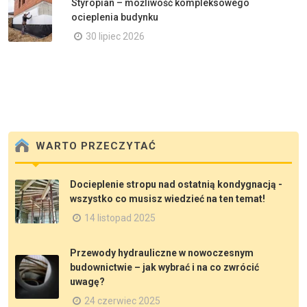
Styropian – możliwość kompleksowego
ocieplenia budynku
30 lipiec 2026
WARTO PRZECZYTAĆ
Docieplenie stropu nad ostatnią kondygnacją -
wszystko co musisz wiedzieć na ten temat!
14 listopad 2025
Przewody hydrauliczne w nowoczesnym
budownictwie – jak wybrać i na co zwrócić
uwagę?
24 czerwiec 2025