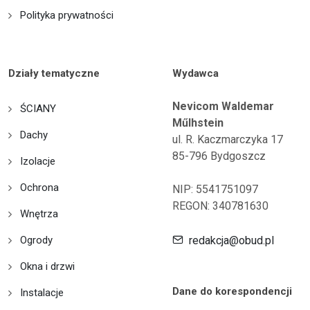
Polityka prywatności
Działy tematyczne
Wydawca
Nevicom Waldemar
ŚCIANY
Műlhstein
Dachy
ul. R. Kaczmarczyka 17
85-796 Bydgoszcz
Izolacje
Ochrona
NIP: 5541751097
REGON: 340781630
Wnętrza
Ogrody
redakcja@obud.pl
Okna i drzwi
Dane do korespondencji
Instalacje