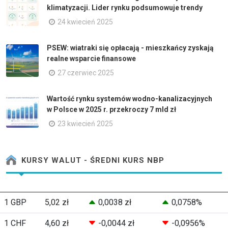
klimatyzacji. Lider rynku podsumowuje trendy
24 kwiecień 2025
PSEW: wiatraki się opłacają - mieszkańcy zyskają
realne wsparcie finansowe
27 czerwiec 2025
Wartość rynku systemów wodno-kanalizacyjnych
w Polsce w 2025 r. przekroczy 7 mld zł
23 kwiecień 2025
KURSY WALUT - ŚREDNI KURS NBP
1 GBP
5,02 zł
0,0038 zł
0,0758%
1 CHF
4,60 zł
-0,0044 zł
-0,0956%