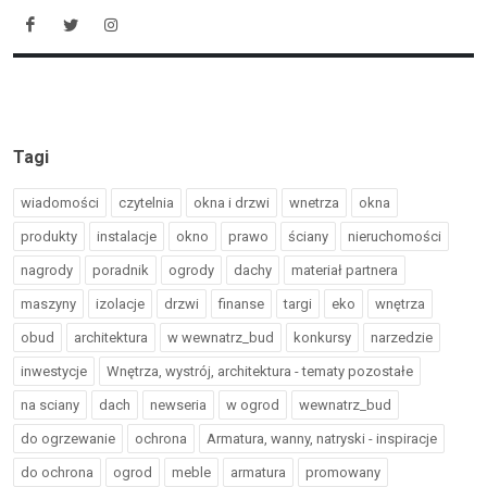
Tagi
wiadomości
czytelnia
okna i drzwi
wnetrza
okna
produkty
instalacje
okno
prawo
ściany
nieruchomości
nagrody
poradnik
ogrody
dachy
materiał partnera
maszyny
izolacje
drzwi
finanse
targi
eko
wnętrza
obud
architektura
w wewnatrz_bud
konkursy
narzedzie
inwestycje
Wnętrza, wystrój, architektura - tematy pozostałe
na sciany
dach
newseria
w ogrod
wewnatrz_bud
do ogrzewanie
ochrona
Armatura, wanny, natryski - inspiracje
do ochrona
ogrod
meble
armatura
promowany