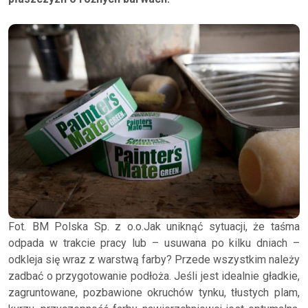
Fot. BM Polska Sp. z o.o.Jak uniknąć sytuacji, że taśma
odpada w trakcie pracy lub – usuwana po kilku dniach –
odkleja się wraz z warstwą farby? Przede wszystkim należy
zadbać o przygotowanie podłoża. Jeśli jest idealnie gładkie,
zagruntowane, pozbawione okruchów tynku, tłustych plam,