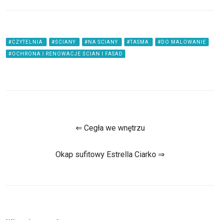
#CZYTELNIA
#ŚCIANY
#NA SCIANY
#TASMA
#DO MALOWANIE
#OCHRONA I RENOWACJE ŚCIAN I FASAD
⇐ Cegła we wnętrzu
Okap sufitowy Estrella Ciarko ⇒