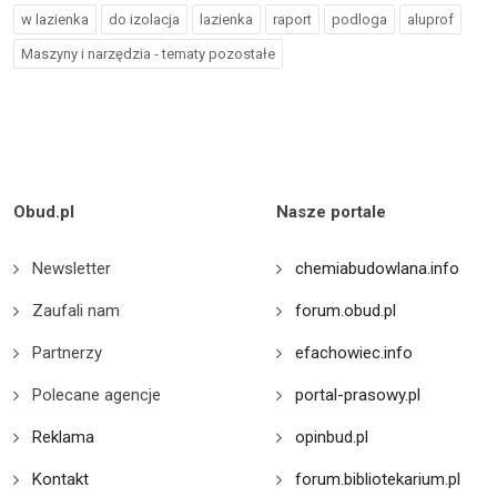
w lazienka
do izolacja
lazienka
raport
podloga
aluprof
Maszyny i narzędzia - tematy pozostałe
Obud.pl
Nasze portale
Newsletter
chemiabudowlana.info
Zaufali nam
forum.obud.pl
Partnerzy
efachowiec.info
Polecane agencje
portal-prasowy.pl
Reklama
opinbud.pl
Kontakt
forum.bibliotekarium.pl