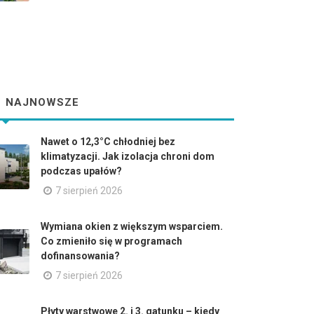
NAJNOWSZE
Nawet o 12,3°C chłodniej bez
klimatyzacji. Jak izolacja chroni dom
podczas upałów?
7 sierpień 2026
Wymiana okien z większym wsparciem.
Co zmieniło się w programach
dofinansowania?
7 sierpień 2026
Płyty warstwowe 2. i 3. gatunku – kiedy