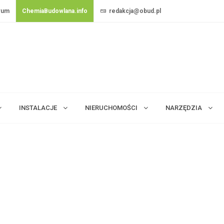
rum
ChemiaBudowlana.info
redakcja@obud.pl
INSTALACJE
NIERUCHOMOŚCI
NARZĘDZIA