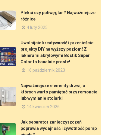
Pleksi czy poliwęglan? Najważniejsze
różnice
4 luty 2025
Uwolnijcie kreatywność i przenieście
projekty DIY na wyższy poziom! Z
lakierami akrylowymi Bostik Super
Color to banalnie proste!
16 październik 2023
Najważniejsze elementy drzwi, o
których warto pamiętać przy remoncie
lub wymianie stolarki
14 kwiecień 2026
Jak separator zanieczyszczeń
poprawia wydajność i żywotność pomp
ciepła?