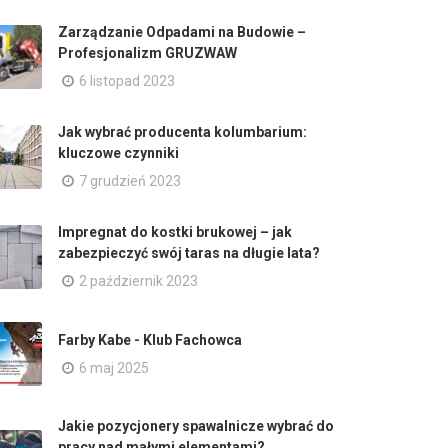
Zarządzanie Odpadami na Budowie –
Profesjonalizm GRUZWAW
6 listopad 2023
Jak wybrać producenta kolumbarium:
kluczowe czynniki
7 grudzień 2023
Impregnat do kostki brukowej – jak
zabezpieczyć swój taras na długie lata?
2 październik 2023
Farby Kabe - Klub Fachowca
6 maj 2025
Jakie pozycjonery spawalnicze wybrać do
pracy nad małymi elementami?