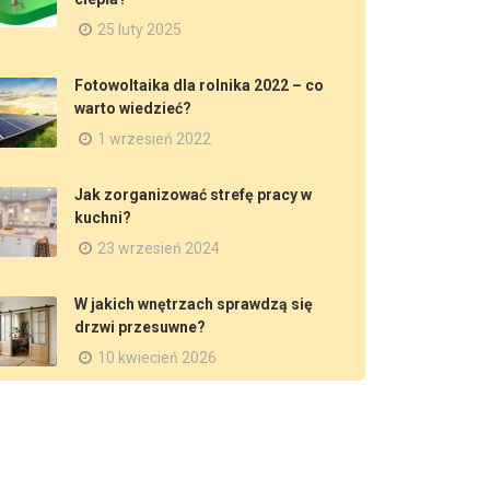
25 luty 2025
Fotowoltaika dla rolnika 2022 – co
warto wiedzieć?
1 wrzesień 2022
Jak zorganizować strefę pracy w
kuchni?
23 wrzesień 2024
W jakich wnętrzach sprawdzą się
drzwi przesuwne?
10 kwiecień 2026