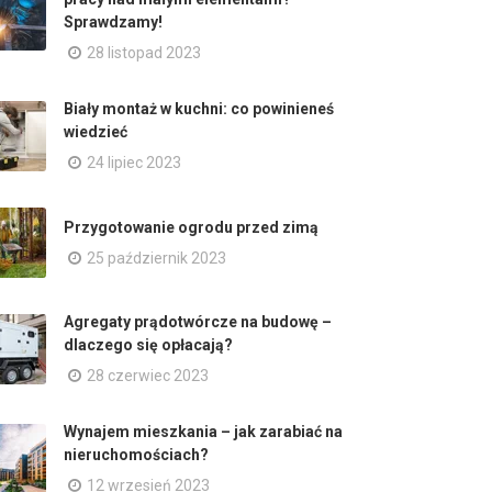
Sprawdzamy!
28 listopad 2023
Biały montaż w kuchni: co powinieneś
wiedzieć
24 lipiec 2023
Przygotowanie ogrodu przed zimą
25 październik 2023
Agregaty prądotwórcze na budowę –
dlaczego się opłacają?
28 czerwiec 2023
Wynajem mieszkania – jak zarabiać na
nieruchomościach?
12 wrzesień 2023