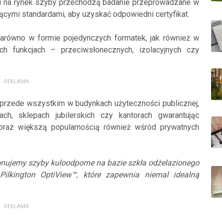
u na rynek szyby przechodzą badanie przeprowadzane w
ącymi standardami, aby uzyskać odpowiedni certyfikat.
arówno w formie pojedynczych formatek, jak również w
h funkcjach – przeciwsłonecznych, izolacyjnych czy
REKLAMA:
przede wszystkim w budynkach użyteczności publicznej,
kach, sklepach jubilerskich czy kantorach gwarantując
coraz większą popularnością również wśród prywatnych
onujemy szyby kuloodporne na bazie szkła odżelazionego
Pilkington OptiView™, które zapewnia niemal idealną
REKLAMA: