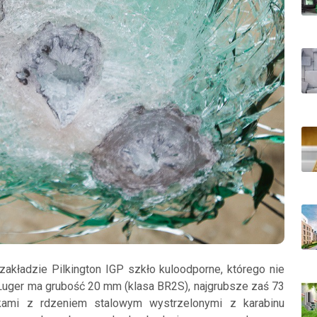
kładzie Pilkington IGP szkło kuloodporne, którego nie
u Luger ma grubość 20 mm (klasa BR2S), najgrubsze zaś 73
kami z rdzeniem stalowym wystrzelonymi z karabinu