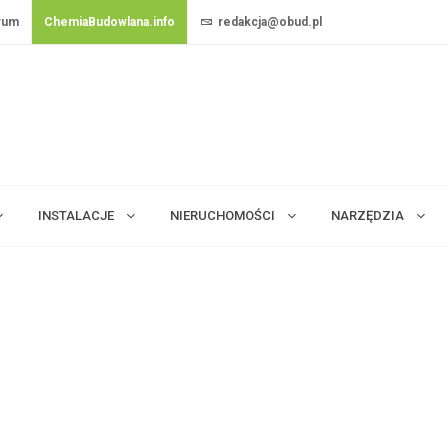
rum
ChemiaBudowlana.info
redakcja@obud.pl
INSTALACJE
NIERUCHOMOŚCI
NARZĘDZIA