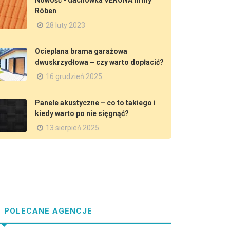
Nowość - dachówka VERONA firmy
Röben
28 luty 2023
Ocieplana brama garażowa
dwuskrzydłowa – czy warto dopłacić?
16 grudzień 2025
Panele akustyczne – co to takiego i
kiedy warto po nie sięgnąć?
13 sierpień 2025
POLECANE AGENCJE