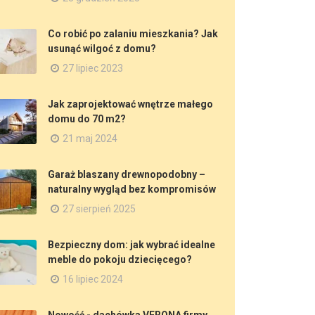
Co robić po zalaniu mieszkania? Jak
usunąć wilgoć z domu?
27 lipiec 2023
Jak zaprojektować wnętrze małego
domu do 70 m2?
21 maj 2024
Garaż blaszany drewnopodobny –
naturalny wygląd bez kompromisów
27 sierpień 2025
Bezpieczny dom: jak wybrać idealne
meble do pokoju dziecięcego?
16 lipiec 2024