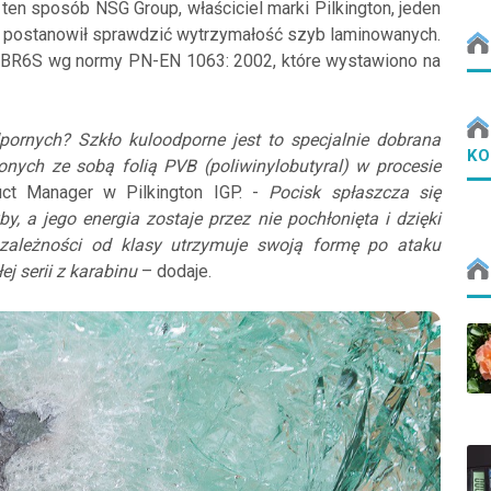
ten sposób NSG Group, właściciel marki Pilkington, jeden
 postanowił sprawdzić wytrzymałość szyb laminowanych.
BR6S wg normy PN-EN 1063: 2002, które wystawiono na
ornych? Szkło kuloodporne jest to specjalnie dobrana
KO
zonych ze sobą folią PVB (poliwinylobutyral) w procesie
t Manager w Pilkington IGP. -
Pocisk spłaszcza się
, a jego energia zostaje przez nie pochłonięta i dzięki
zależności od klasy utrzymuje swoją formę po ataku
j serii z karabinu
– dodaje.