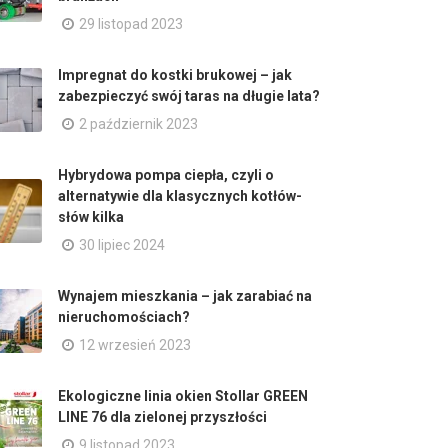
29 listopad 2023
Impregnat do kostki brukowej – jak
zabezpieczyć swój taras na długie lata?
2 październik 2023
Hybrydowa pompa ciepła, czyli o
alternatywie dla klasycznych kotłów-
słów kilka
30 lipiec 2024
Wynajem mieszkania – jak zarabiać na
nieruchomościach?
12 wrzesień 2023
Ekologiczne linia okien Stollar GREEN
LINE 76 dla zielonej przyszłości
9 listopad 2023