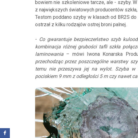
bowiem nie szkoleniowe tarcze, ale - szyby. W 
z największych światowych producentów szkła,
Testom poddano szyby w klasach od BR2S do 
ostrzał z kilku rodzajów ostrej broni palnej.
-
Co gwarantuje bezpieczeństwo szyb kuloodp
kombinacja różnej grubości tafli szkła połąc
laminowania
– mówi Iwona Konarska Produc
przechodząc przez poszczególne warstwy szyby
temu nie przeszywa jej na wylot. Szyba w 
pociskiem 9 mm z odległości 5 m czy nawet całe