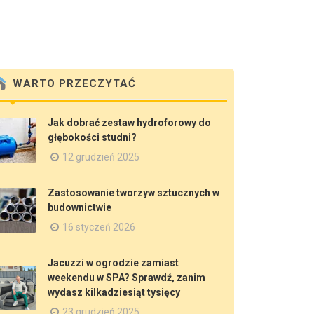
WARTO PRZECZYTAĆ
Jak dobrać zestaw hydroforowy do
głębokości studni?
12 grudzień 2025
Zastosowanie tworzyw sztucznych w
budownictwie
16 styczeń 2026
Jacuzzi w ogrodzie zamiast
weekendu w SPA? Sprawdź, zanim
wydasz kilkadziesiąt tysięcy
23 grudzień 2025