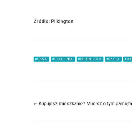
Źródło: Pilkington
#OKNA
#CZYTELNIA
#PILKINGTON
#SZKLO
#OK
⇐ Kupujesz mieszkanie? Musisz o tym pamięta