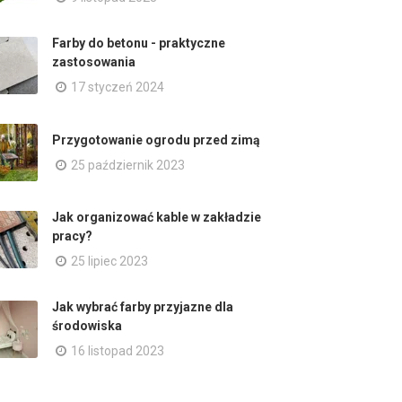
Farby do betonu - praktyczne
zastosowania
17 styczeń 2024
Przygotowanie ogrodu przed zimą
25 październik 2023
Jak organizować kable w zakładzie
pracy?
25 lipiec 2023
Jak wybrać farby przyjazne dla
środowiska
16 listopad 2023