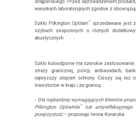
snajperskiego. Przed wprowadzeniem produkt
warunkach laboratoryjnych zgodnie z obowiązuj
™
Szkło Pilkington Optilam
sprzedawane jest z
szybach zespolonych o różnych dodatkowyc
akustycznych.
Szkło kuloodporne ma szerokie zastosowanie 
straży granicznej, policji, ambasadach, ban
najwyższy stopień ochrony. Cieszy się też 
inwestorów w kraju i za granicą.
-
Dla najbardziej wymagających klientów prop
™
Pilkington Optiwhite
lub antyrefleksyjnego 
przejrzystość
– proponuje Iwona Konarska.