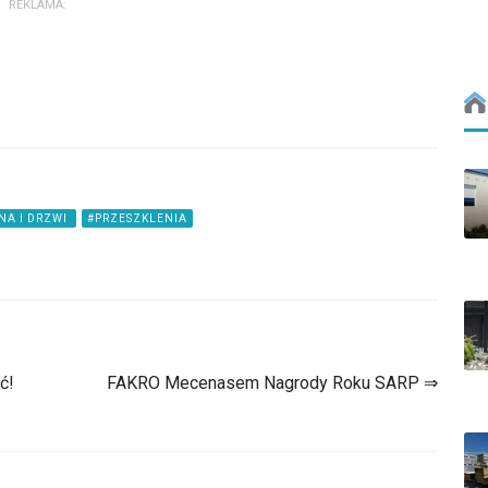
REKLAMA:
NA I DRZWI
#PRZESZKLENIA
ć!
FAKRO Mecenasem Nagrody Roku SARP ⇒