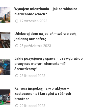
Wynajem mieszkania – jak zarabiać na
nieruchomościach?
12 wrzesień 2023
Udekoruj dom na jesień - twórz ciepłą,
jesienną atmosferę
25 październik 2023
Jakie pozycjonery spawalnicze wybrać do
pracy nad małymi elementami?
Sprawdzamy!
28 listopad 2023
Kamera inspekcyjna w praktyce —
zastosowania i korzyści w różnych
branżach
29 listopad 2023