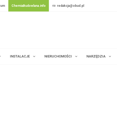
rum
ChemiaBudowlana.info
redakcja@obud.pl
INSTALACJE
NIERUCHOMOŚCI
NARZĘDZIA