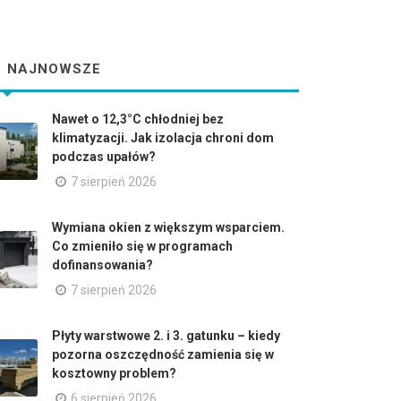
NAJNOWSZE
Nawet o 12,3°C chłodniej bez
klimatyzacji. Jak izolacja chroni dom
podczas upałów?
7 sierpień 2026
Wymiana okien z większym wsparciem.
Co zmieniło się w programach
dofinansowania?
7 sierpień 2026
Płyty warstwowe 2. i 3. gatunku – kiedy
pozorna oszczędność zamienia się w
kosztowny problem?
6 sierpień 2026