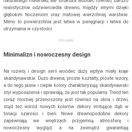
naturalnego materiału, ale struktura woodec również bardzo
realistycznie odzwierciedla drewno, między innymi dzięki
głębokim tłoczeniom oraz matowej wierzchniej warstwie.
Mimo to powierzchnia jest łatwa w pielęgnacji i łatwa do
utrzymania w czystości.
REKLAMA:
Minimalizn i nowoczesny design
Na rozwój i design serii woodec duży wpływ miały kraje
skandynawskie. Dużo drewna, proste kształty, proste wzory,
a do tego jasne i ciepłe kolory charakteryzują skandynawski
styl wyposażenia i sprawiają, że jest tak popularny. Trend ten
coraz mocniej przenoszony jest również na okna i drzwi,
stąd też wśród nowych kolorów dekory imitujące dąb w
tonacji szarości i bieli. Nowe drewnopodobne dekory
zapewniają we wnętrzach przyjemną atmosferę i
nowoczesny wygląd, a na zewnątrz gwarantują