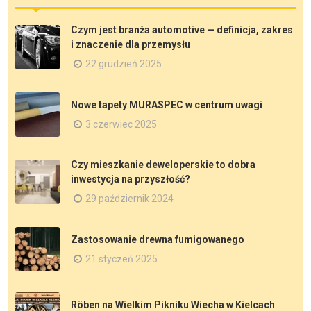
Czym jest branża automotive — definicja, zakres
i znaczenie dla przemysłu
22 grudzień 2025
Nowe tapety MURASPEC w centrum uwagi
3 czerwiec 2025
Czy mieszkanie deweloperskie to dobra
inwestycja na przyszłość?
29 październik 2024
Zastosowanie drewna fumigowanego
21 styczeń 2025
Röben na Wielkim Pikniku Wiecha w Kielcach