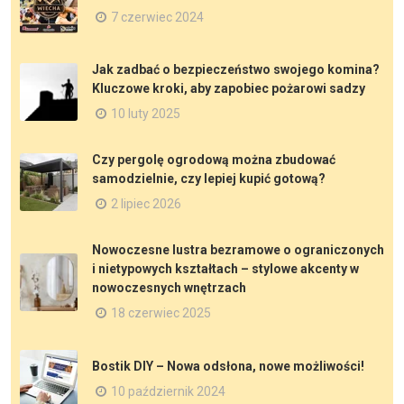
7 czerwiec 2024
Jak zadbać o bezpieczeństwo swojego komina?
Kluczowe kroki, aby zapobiec pożarowi sadzy
10 luty 2025
Czy pergolę ogrodową można zbudować
samodzielnie, czy lepiej kupić gotową?
2 lipiec 2026
Nowoczesne lustra bezramowe o ograniczonych
i nietypowych kształtach – stylowe akcenty w
nowoczesnych wnętrzach
18 czerwiec 2025
Bostik DIY – Nowa odsłona, nowe możliwości!
10 październik 2024