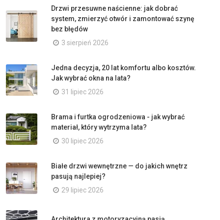
Drzwi przesuwne naścienne: jak dobrać
system, zmierzyć otwór i zamontować szynę
bez błędów
3 sierpień 2026
Jedna decyzja, 20 lat komfortu albo kosztów.
Jak wybrać okna na lata?
31 lipiec 2026
Brama i furtka ogrodzeniowa - jak wybrać
materiał, który wytrzyma lata?
30 lipiec 2026
Białe drzwi wewnętrzne — do jakich wnętrz
pasują najlepiej?
29 lipiec 2026
Architektura z motoryzacyjną pasją