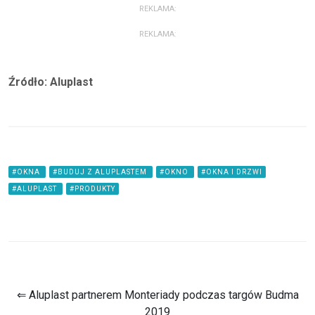
REKLAMA:
REKLAMA:
Źródło: Aluplast
#OKNA
#BUDUJ Z ALUPLASTEM
#OKNO
#OKNA I DRZWI
#ALUPLAST
#PRODUKTY
⇐ Aluplast partnerem Monteriady podczas targów Budma
2019