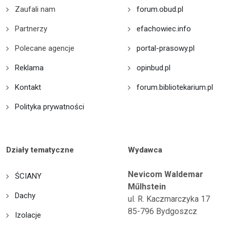
Zaufali nam
forum.obud.pl
Partnerzy
efachowiec.info
Polecane agencje
portal-prasowy.pl
Reklama
opinbud.pl
Kontakt
forum.bibliotekarium.pl
Polityka prywatności
Działy tematyczne
Wydawca
Nevicom Waldemar
ŚCIANY
Műlhstein
Dachy
ul. R. Kaczmarczyka 17
85-796 Bydgoszcz
Izolacje