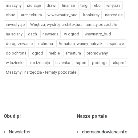
maszyny
izolacje
drzwi
finanse
targi
eko
wnętrza
obud
architektura
w wewnatrz_bud
konkursy
narzedzie
inwestycje
Wnętrza, wystrój, architektura - tematy pozostałe
na sciany
dach
newseria
w ogrod
wewnatrz_bud
do ogrzewanie
ochrona
Armatura, wanny, natryski - inspiracje
do ochrona
ogrod
meble
armatura
promowany
w lazienka
do izolacja
lazienka
raport
podloga
aluprof
Maszyny i narzędzia - tematy pozostałe
Obud.pl
Nasze portale
Newsletter
chemiabudowlana.info