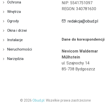
Ochrona
NIP: 5541751097
REGON: 340781630
Wnętrza
Ogrody
redakcja@obud.pl
Okna i drzwi
Dane do korespondencji
Instalacje
Nieruchomości
Nevicom Waldemar
Műlhstein
Narzędzia
ul. Szajnochy 14
85-738 Bydgoszcz
© 2026
Obud.pl.
Wszelkie prawa zastrzeżone