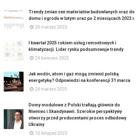
Trendy zmian cen materiałów budowlanych oraz do
domu i ogrodu w lutym oraz po 2 miesiącach 2023 r.
20 marzec 2023
I kwartał 2025 rokiem usług remontowych i
klimatyzacji. Lider rynku podsumowuje trendy
24 kwiecień 2025
Jak wodór, atom i gaz mogą zmienić polską
energetykę? Odpowiedzi na konferencji 31 marca
24 marzec 2025
Domy modułowe z Polski trafiają głównie do
Niemiec i Skandynawii. Szerokie perspektywy
otworzy przed producentami proces odbudowy
Ukrainy
10 listopad 2023