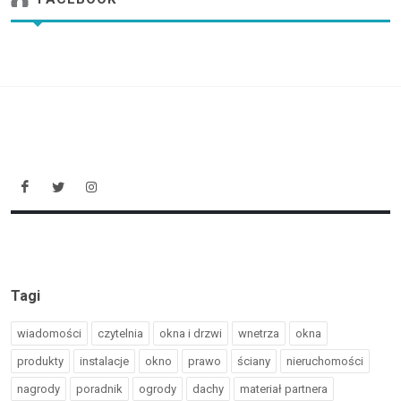
Tagi
wiadomości
czytelnia
okna i drzwi
wnetrza
okna
produkty
instalacje
okno
prawo
ściany
nieruchomości
nagrody
poradnik
ogrody
dachy
materiał partnera