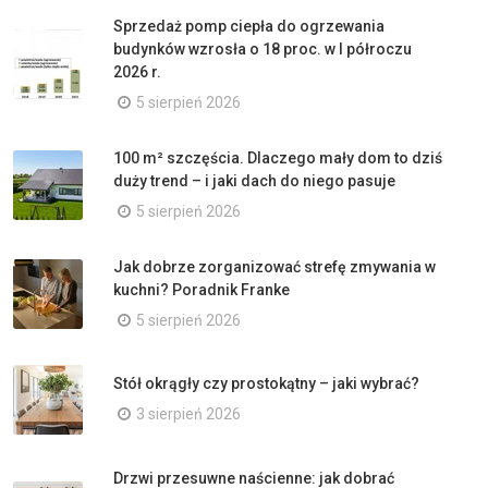
Sprzedaż pomp ciepła do ogrzewania
budynków wzrosła o 18 proc. w I półroczu
2026 r.
5 sierpień 2026
100 m² szczęścia. Dlaczego mały dom to dziś
duży trend – i jaki dach do niego pasuje
5 sierpień 2026
Jak dobrze zorganizować strefę zmywania w
kuchni? Poradnik Franke
5 sierpień 2026
Stół okrągły czy prostokątny – jaki wybrać?
3 sierpień 2026
Drzwi przesuwne naścienne: jak dobrać