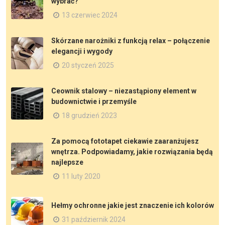
wybrać?
13 czerwiec 2024
Skórzane narożniki z funkcją relax – połączenie
elegancji i wygody
20 styczeń 2025
Ceownik stalowy – niezastąpiony element w
budownictwie i przemyśle
18 grudzień 2023
Za pomocą fototapet ciekawie zaaranżujesz
wnętrza. Podpowiadamy, jakie rozwiązania będą
najlepsze
11 luty 2020
Hełmy ochronne jakie jest znaczenie ich kolorów
31 październik 2024