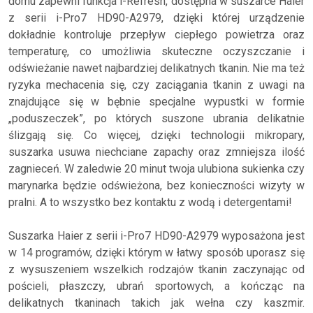
domu zapewni funkcja i-Refresh, dostępna w suszarce Haier
z serii i-Pro7 HD90-A2979, dzięki której urządzenie
dokładnie kontroluje przepływ ciepłego powietrza oraz
temperaturę, co umożliwia skuteczne oczyszczanie i
odświeżanie nawet najbardziej delikatnych tkanin. Nie ma też
ryzyka mechacenia się, czy zaciągania tkanin z uwagi na
znajdujące się w bębnie specjalne wypustki w formie
„poduszeczek”, po których suszone ubrania delikatnie
ślizgają się. Co więcej, dzięki technologii mikropary,
suszarka usuwa niechciane zapachy oraz zmniejsza ilość
zagnieceń. W zaledwie 20 minut twoja ulubiona sukienka czy
marynarka będzie odświeżona, bez konieczności wizyty w
pralni. A to wszystko bez kontaktu z wodą i detergentami!
Suszarka Haier z serii i-Pro7 HD90-A2979 wyposażona jest
w 14 programów, dzięki którym w łatwy sposób uporasz się
z wysuszeniem wszelkich rodzajów tkanin zaczynając od
pościeli, płaszczy, ubrań sportowych, a kończąc na
delikatnych tkaninach takich jak wełna czy kaszmir.