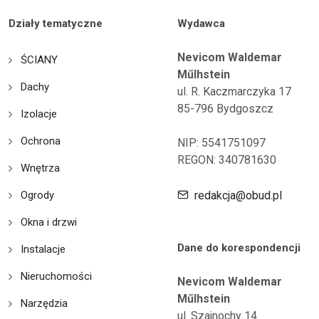
Działy tematyczne
Wydawca
Nevicom Waldemar
ŚCIANY
Műlhstein
Dachy
ul. R. Kaczmarczyka 17
85-796 Bydgoszcz
Izolacje
Ochrona
NIP: 5541751097
REGON: 340781630
Wnętrza
Ogrody
redakcja@obud.pl
Okna i drzwi
Dane do korespondencji
Instalacje
Nieruchomości
Nevicom Waldemar
Műlhstein
Narzędzia
ul. Szajnochy 14