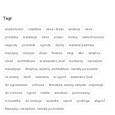
Tagi
wiadomości
czytelnia
okna i drzwi
wnetrza
okna
produkty
instalacje
okno
prawo
ściany
nieruchomości
nagrody
poradnik
ogrody
dachy
materiał partnera
maszyny
izolacje
drzwi
finanse
targi
eko
wnętrza
obud
architektura
w wewnatrz_bud
konkursy
narzedzie
inwestycje
Wnętrza, wystrój, architektura - tematy pozostałe
na sciany
dach
newseria
w ogrod
wewnatrz_bud
do ogrzewanie
ochrona
Armatura, wanny, natryski - inspiracje
do ochrona
ogrod
meble
armatura
promowany
w lazienka
do izolacja
lazienka
raport
podloga
aluprof
Maszyny i narzędzia - tematy pozostałe