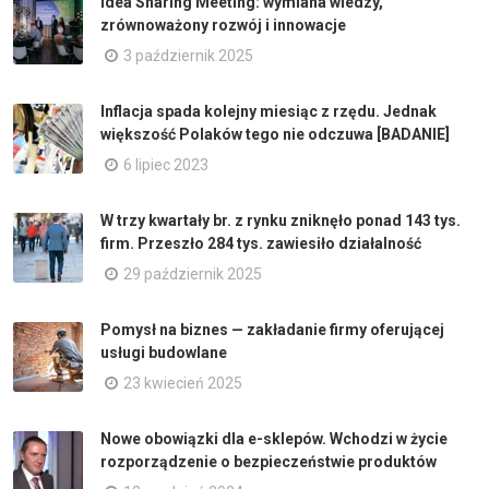
Idea Sharing Meeting: wymiana wiedzy,
zrównoważony rozwój i innowacje
3 październik 2025
Inflacja spada kolejny miesiąc z rzędu. Jednak
większość Polaków tego nie odczuwa [BADANIE]
6 lipiec 2023
W trzy kwartały br. z rynku zniknęło ponad 143 tys.
firm. Przeszło 284 tys. zawiesiło działalność
29 październik 2025
Pomysł na biznes — zakładanie firmy oferującej
usługi budowlane
23 kwiecień 2025
Nowe obowiązki dla e-sklepów. Wchodzi w życie
rozporządzenie o bezpieczeństwie produktów