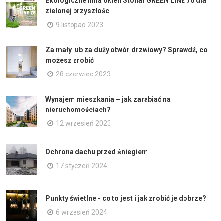
Ekologiczne linia okien Stollar GREEN LINE 76 dla
zielonej przyszłości
9 listopad 2023
Za mały lub za duży otwór drzwiowy? Sprawdź, co
możesz zrobić
28 czerwiec 2023
Wynajem mieszkania – jak zarabiać na
nieruchomościach?
12 wrzesień 2023
Ochrona dachu przed śniegiem
17 styczeń 2024
Punkty świetlne - co to jest i jak zrobić je dobrze?
6 wrzesień 2024