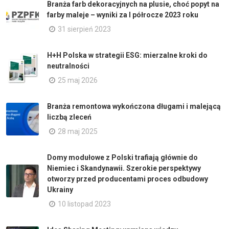
Branża farb dekoracyjnych na plusie, choć popyt na
farby maleje – wyniki za I półrocze 2023 roku
31 sierpień 2023
H+H Polska w strategii ESG: mierzalne kroki do
neutralności
25 maj 2026
Branża remontowa wykończona długami i malejącą
liczbą zleceń
28 maj 2025
Domy modułowe z Polski trafiają głównie do
Niemiec i Skandynawii. Szerokie perspektywy
otworzy przed producentami proces odbudowy
Ukrainy
10 listopad 2023