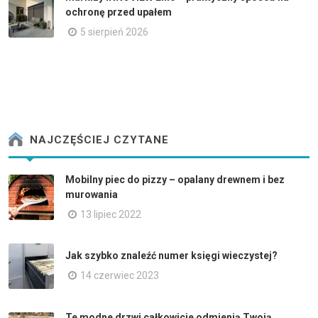
ochronę przed upałem
5 sierpień 2026
NAJCZĘŚCIEJ CZYTANE
Mobilny piec do pizzy – opalany drewnem i bez
murowania
13 lipiec 2022
Jak szybko znaleźć numer księgi wieczystej?
14 czerwiec 2023
Te modne drzwi całkowicie odmienią Twoją