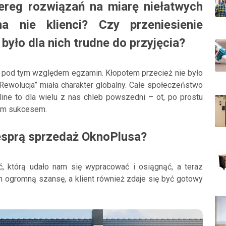
ereg rozwiązań na miarę niełatwych
a nie klienci? Czy przeniesienie
 było dla nich trudne do przyjęcia?
 pod tym względem egzamin. Kłopotem przecież nie było
 „Rewolucja” miała charakter globalny. Całe społeczeństwo
line to dla wielu z nas chleb powszedni – ot, po prostu
rym sukcesem.
wesprą sprzedaż OknoPlusa?
ć, którą udało nam się wypracować i osiągnąć, a teraz
h ogromną szansę, a klient również zdaje się być gotowy