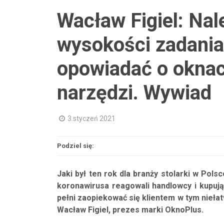
Wacław Figiel: Nal
wysokości zadania 
opowiadać o okna
narzędzi. Wywiad
3 styczeń 2021
Podziel się:
Jaki był ten rok dla branży stolarki w Pol
koronawirusa reagowali handlowcy i kupuj
pełni zaopiekować się klientem w tym nieła
Wacław Figiel, prezes marki OknoPlus.