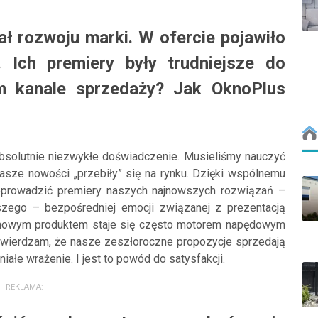
ał rozwoju marki. W ofercie pojawiło
 Ich premiery były trudniejsze do
ym kanale sprzedaży? Jak OknoPlus
bsolutnie niezwykłe doświadczenie. Musieliśmy nauczyć
asze nowości „przebiły” się na rynku. Dzięki wspólnemu
eprowadzić premiery naszych najnowszych rozwiązań –
zego – bezpośredniej emocji związanej z prezentacją
 nowym produktem staje się często motorem napędowym
twierdzam, że nasze zeszłoroczne propozycje sprzedają
iałe wrażenie. I jest to powód do satysfakcji.
REKLAMA: