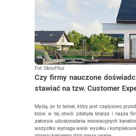
Fot. OknoPlus
Czy firmy nauczone doświad
stawiać na tzw. Customer Expe
Myślę, że to temat, który jest częściowo prze
które w tej chwili zdobyła branża i nasza f
zakresie udoskonalania innowacyjnych kanałów
wszystko wymaga wiele wysiłku i kompleksow
stopniu kierujemy dziś swoją uwagę.