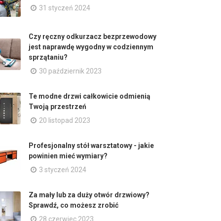
31 styczeń 2024
Czy ręczny odkurzacz bezprzewodowy
jest naprawdę wygodny w codziennym
sprzątaniu?
30 październik 2023
Te modne drzwi całkowicie odmienią
Twoją przestrzeń
20 listopad 2023
Profesjonalny stół warsztatowy - jakie
powinien mieć wymiary?
3 styczeń 2024
Za mały lub za duży otwór drzwiowy?
Sprawdź, co możesz zrobić
28 czerwiec 2023