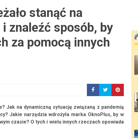
eżało stanąć na
i znaleźć sposób, by
ch za pomocą innych
sce? Jak na dynamiczną sytuację związaną z pandemią
ący? Jakie narzędzia wdrożyła marka OknoPlus, by w
twym czasie? O tych i wielu innych rzeczach opowiada