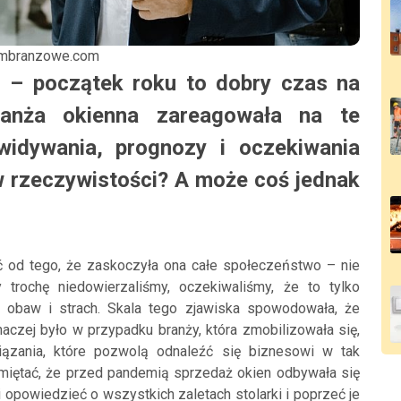
rumbranzowe.com
 – początek roku to dobry czas na
ranża okienna zareagowała na te
widywania, prognozy i oczekiwania
w rzeczywistości? A może coś jednak
ć od tego, że zaskoczyła ona całe społeczeństwo – nie
trochę niedowierzaliśmy, oczekiwaliśmy, że to tylko
j obaw i strach. Skala tego zjawiska spowodowała, że
aczej było w przypadku branży, która zmobilizowała się,
iązania, które pozwolą odnaleźć się biznesowi w tak
iętać, że przed pandemią sprzedaż okien odbywała się
opowiedzieć o wszystkich zaletach stolarki i poprzeć je