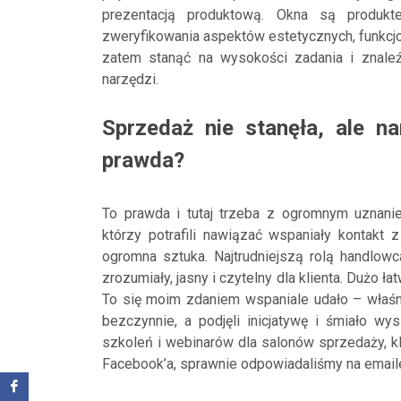
prezentacją produktową. Okna są produkt
zweryfikowania aspektów estetycznych, funkcjon
zatem stanąć na wysokości zadania i znal
narzędzi.
Sprzedaż nie stanęła, ale n
prawda?
To prawda i tutaj trzeba z ogromnym uznani
którzy potrafili nawiązać wspaniały kontakt 
ogromna sztuka. Najtrudniejszą rolą handlow
zrozumiały, jasny i czytelny dla klienta. Dużo ła
To się moim zdaniem wspaniale udało – właśni
bezczynnie, a podjęli inicjatywę i śmiało wy
szkoleń i webinarów dla salonów sprzedaży, k
Facebook’a, sprawnie odpowiadaliśmy na emaile