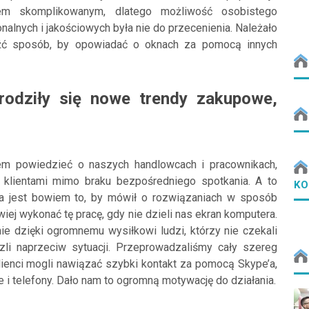
em skomplikowanym, dlatego możliwość osobistego
alnych i jakościowych była nie do przecenienia. Należało
eźć sposób, by opowiadać o oknach za pomocą innych
arodziły się nowe trendy zakupowe,
em powiedzieć o naszych handlowcach i pracownikach,
z klientami mimo braku bezpośredniego spotkania. A to
KO
ca jest bowiem to, by mówił o rozwiązaniach w sposób
twiej wykonać tę pracę, gdy nie dzieli nas ekran komputera.
e dzięki ogromnemu wysiłkowi ludzi, którzy nie czekali
szli naprzeciw sytuacji. Przeprowadzaliśmy cały szereg
lienci mogli nawiązać szybki kontakt za pomocą Skype’a,
 i telefony. Dało nam to ogromną motywację do działania.