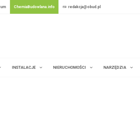
rum
ChemiaBudowlana.info
redakcja@obud.pl
INSTALACJE
NIERUCHOMOŚCI
NARZĘDZIA