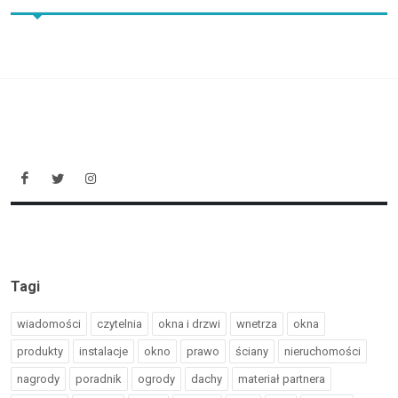
Tagi
wiadomości
czytelnia
okna i drzwi
wnetrza
okna
produkty
instalacje
okno
prawo
ściany
nieruchomości
nagrody
poradnik
ogrody
dachy
materiał partnera