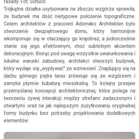
fasady. Fot. Schüco
Trójkątna działka usytuowana na zboczu wzgórza sprawiła,
że budynek ma dość nietypowe położenie topograficzne.
Celem architektów z pracowni Adomako Architekten było
stworzenie dwupiętrowego domu, który harmonijnie
wkomponuje się w otaczający go krajobraz, a jednocześnie
stanie się jego efektownym, choć subtelnym akcentem
dekoracyjnym. Biorąc pod uwagę wszystkie uwarunkowania i
lokalne warunki zabudowy, architekci stworzyli budynek,
który wydaje się „wypływać” ze wzniesień. Znajdujący się na
dachu górnego piętra taras zrównuje się ze wzgórzem i
zamyka płynnie kubaturę mieszkalną. To kolejny przejaw
przemyślanej koncepcji architektonicznej, która polega na
tworzeniu żywej interakcji między strefami zadaszonymi i
otwartymi oraz na jak najlepszym zużytkowaniu oryginalnej
formy budynku bez potrzeby projektowania dodatkowych
elementów.