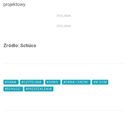
projektowy.
REKLAMA:
REKLAMA:
Źródło: Schüco
#OKNA
#CZYTELNIA
#OKNO
#OKNA I DRZWI
#W DOM
#SCHUCO
#PRZESZKLENIA