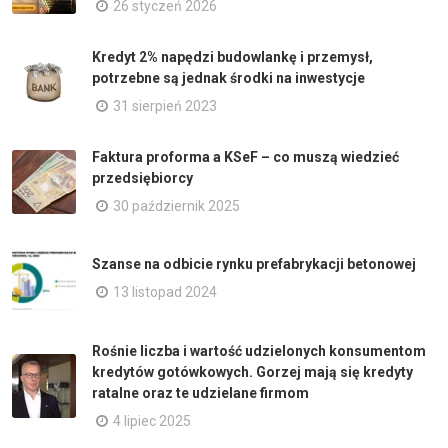
26 styczeń 2026
Kredyt 2% napędzi budowlankę i przemysł,
potrzebne są jednak środki na inwestycje
31 sierpień 2023
Faktura proforma a KSeF – co muszą wiedzieć
przedsiębiorcy
30 październik 2025
Szanse na odbicie rynku prefabrykacji betonowej
13 listopad 2024
Rośnie liczba i wartość udzielonych konsumentom
kredytów gotówkowych. Gorzej mają się kredyty
ratalne oraz te udzielane firmom
4 lipiec 2025