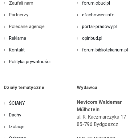
Zaufali nam
forum.obud.pl
Partnerzy
efachowiec.info
Polecane agencje
portal-prasowy.pl
Reklama
opinbud.pl
Kontakt
forum.bibliotekarium.pl
Polityka prywatności
Działy tematyczne
Wydawca
Nevicom Waldemar
ŚCIANY
Műlhstein
Dachy
ul. R. Kaczmarczyka 17
85-796 Bydgoszcz
Izolacje