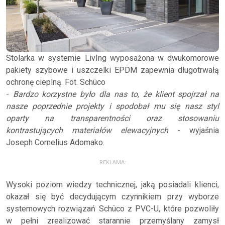
Stolarka w systemie LivIng wyposażona w dwukomorowe
pakiety szybowe i uszczelki EPDM zapewnia długotrwałą
ochronę cieplną. Fot. Schüco
-
Bardzo korzystne było dla nas to, że klient spojrzał na
nasze poprzednie projekty i spodobał mu się nasz styl
oparty na transparentności oraz stosowaniu
kontrastujących materiałów elewacyjnych
- wyjaśnia
Joseph Cornelius Adomako.
REKLAMA:
Wysoki poziom wiedzy technicznej, jaką posiadali klienci,
okazał się być decydującym czynnikiem przy wyborze
systemowych rozwiązań Schüco z PVC-U, które pozwoliły
w pełni zrealizować starannie przemyślany zamysł