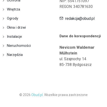
Ochrona
NIP: 5541751097
REGON: 340781630
Wnętrza
Ogrody
redakcja@obud.pl
Okna i drzwi
Dane do korespondencji
Instalacje
Nieruchomości
Nevicom Waldemar
Műlhstein
Narzędzia
ul. Szajnochy 14
85-738 Bydgoszcz
© 2026
Obud.pl.
Wszelkie prawa zastrzeżone