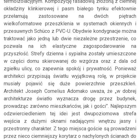
termoizolacyjnym. Kompozycję fasadową złożoną z ciemnej
okładziny klinkierowej i pasm białego tynku efektownie
przełamują zastosowane na dwóch piętrach
wielkoformatowe przeszklenia w systemach okiennych i
przesuwnych Schüco z PVC-U. Obydwie kondygnacje można
traktować jako jedną lub dwie niezależne przestrzenie, co
pozwala na ich elastyczne zagospodarowanie na
przyszłość. Strefy dzienna i sypialna zostały umieszczone
w części domu skierowanej do wzgórza oraz z dala od
zgiełku ulicy, co zapewnia spokój i prywatność. Ponieważ
architekci przypisują światłu wyjątkową rolę, w projekcie
musiały pojawić się duże powierzchnie przeszkleń.
Architekt Joseph Cornelius Adomako uważa, że „w dobrej
architekturze światło wyznacza drogę przez budynek,
prowadząc zarówno mieszkańców, jak i gości”. Najlepszym
odzwierciedleniem tej idei jest dwupoziomowa strefa
wejścia z dużymi oknami nadającymi wnętrzu jasny i
przestronny charakter. Z tego miejsca goście są prowadzeni
przez nieco ciemniejszy korytarz o nachylonych ścianach do