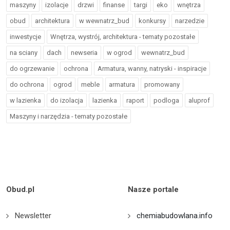
maszyny
izolacje
drzwi
finanse
targi
eko
wnętrza
obud
architektura
w wewnatrz_bud
konkursy
narzedzie
inwestycje
Wnętrza, wystrój, architektura - tematy pozostałe
na sciany
dach
newseria
w ogrod
wewnatrz_bud
do ogrzewanie
ochrona
Armatura, wanny, natryski - inspiracje
do ochrona
ogrod
meble
armatura
promowany
w lazienka
do izolacja
lazienka
raport
podloga
aluprof
Maszyny i narzędzia - tematy pozostałe
Obud.pl
Nasze portale
Newsletter
chemiabudowlana.info