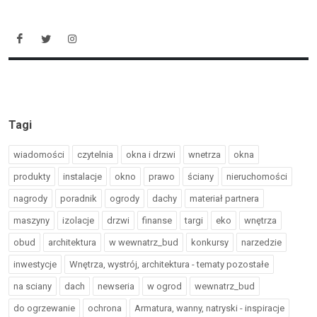
Tagi
wiadomości
czytelnia
okna i drzwi
wnetrza
okna
produkty
instalacje
okno
prawo
ściany
nieruchomości
nagrody
poradnik
ogrody
dachy
materiał partnera
maszyny
izolacje
drzwi
finanse
targi
eko
wnętrza
obud
architektura
w wewnatrz_bud
konkursy
narzedzie
inwestycje
Wnętrza, wystrój, architektura - tematy pozostałe
na sciany
dach
newseria
w ogrod
wewnatrz_bud
do ogrzewanie
ochrona
Armatura, wanny, natryski - inspiracje