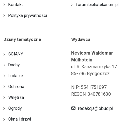
Kontakt
forum.bibliotekarium.pl
Polityka prywatności
Działy tematyczne
Wydawca
Nevicom Waldemar
ŚCIANY
Műlhstein
Dachy
ul. R. Kaczmarczyka 17
85-796 Bydgoszcz
Izolacje
Ochrona
NIP: 5541751097
REGON: 340781630
Wnętrza
Ogrody
redakcja@obud.pl
Okna i drzwi