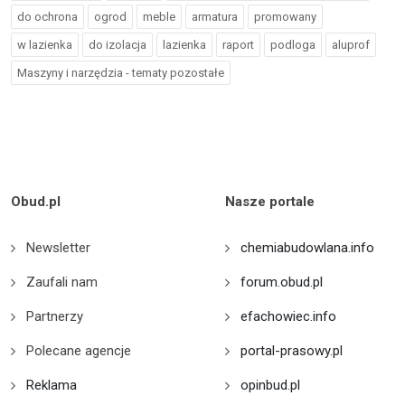
do ochrona
ogrod
meble
armatura
promowany
w lazienka
do izolacja
lazienka
raport
podloga
aluprof
Maszyny i narzędzia - tematy pozostałe
Obud.pl
Nasze portale
Newsletter
chemiabudowlana.info
Zaufali nam
forum.obud.pl
Partnerzy
efachowiec.info
Polecane agencje
portal-prasowy.pl
Reklama
opinbud.pl