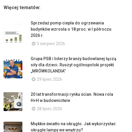
Więcej tematów:
Sprzedaż pomp ciepła do ogrzewania
budynków wzrosła o 18 proc. w I półroczu
2026 r.
5 sierpień 2026
Grupa PSB i liderzy branży budowlanej łączą
siły dla dzieci. Ruszył ogólnopolski projekt
„MRÓWKOLANDIA”
29 lipiec 2026
20 lat transformacji rynku ścian. Nowa rola
H+H w budownictwie
28 lipiec 2026
Miękkie światło na okrągło. Jak wykorzystać
okrągłe lampy we wnętrzu?