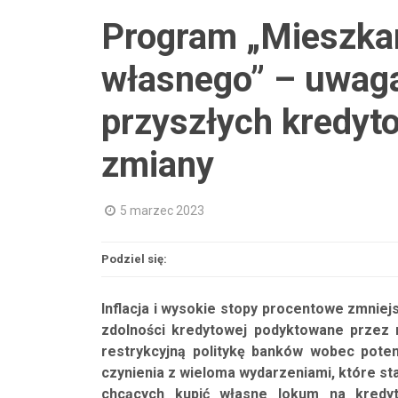
Program „Mieszka
własnego” – uwaga
przyszłych kredyt
zmiany
5 marzec 2023
Podziel się:
Inflacja i wysokie stopy procentowe zmniej
zdolności kredytowej podyktowane przez 
restrykcyjną politykę banków wobec pote
czynienia z wieloma wydarzeniami, które st
chcących kupić własne lokum na kredy