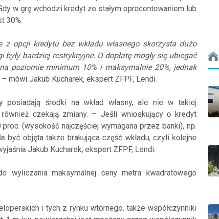
. Gdy w grę wchodzi kredyt ze stałym oprocentowaniem lub
st 30%.
 z opcji kredytu bez wkładu własnego skorzysta dużo
 były bardziej restrykcyjne. O dopłatę mogły się ubiegać
 na poziomie minimum 10% i maksymalnie 20%, jednak
– mówi Jakub Kucharek, ekspert ZFPF, Lendi.
y posiadają środki na wkład własny, ale nie w takiej
również czekają zmiany. – Jeśli wnioskujący o kredyt
roc. (wysokość najczęściej wymagana przez banki), np.
być objęta także brakująca część wkładu, czyli kolejne
jaśnia Jakub Kucharek, ekspert ZFPF, Lendi.
 do wyliczania maksymalnej ceny metra kwadratowego
loperskich i tych z rynku wtórnego, także współczynniki