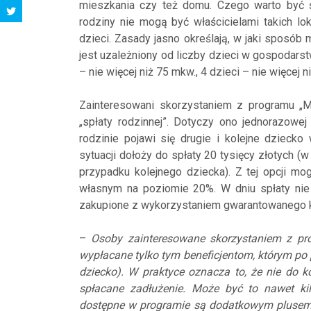
mieszkania czy też domu. Czego warto być św
rodziny nie mogą być właścicielami takich lok
dzieci. Zasady jasno określają, w jaki sposó
jest uzależniony od liczby dzieci w gospodarst
– nie więcej niż 75 mkw., 4 dzieci – nie więcej n
Zainteresowani skorzystaniem z programu „M
„spłaty rodzinnej”. Dotyczy ono jednorazowej
rodzinie pojawi się drugie i kolejne dziecko
sytuacji dołoży do spłaty 20 tysięcy złotych (
przypadku kolejnego dziecka). Z tej opcji m
własnym na poziomie 20%. W dniu spłaty nie
zakupione z wykorzystaniem gwarantowanego 
–
Osoby zainteresowane skorzystaniem z pr
wypłacane tylko tym beneficjentom, którym po 
dziecko). W praktyce oznacza to, że nie do k
spłacane zadłużenie. Może być to nawet kil
dostępne w programie są dodatkowym plusem d