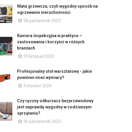
Mata grzewcza, czyli wygodny sposób na
ogrzewanie nieruchomości
28 październik 2023
Kamera inspekcyjna w praktyce —
zastosowania i korzyści w różnych
branżach
29 listopad 2023
Profesjonalny stół warsztatowy - jakie
powinien mieć wymiary?
3 styczeń 2024
Czy ręczny odkurzacz bezprzewodowy
jest naprawdę wygodny w codziennym
sprzątaniu?
30 październik 2023