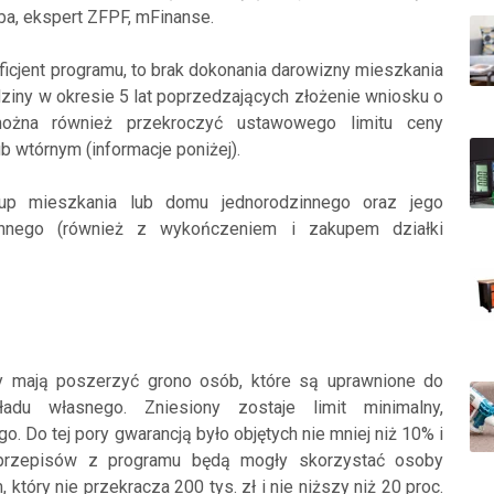
a, ekspert ZFPF, mFinanse.
eficjent programu, to brak dokonania darowizny mieszkania
ziny w okresie 5 lat poprzedzających złożenie wniosku o
ożna również przekroczyć ustawowego limitu ceny
 wtórnym (informacje poniżej).
up mieszkania lub domu jednorodzinnego oraz jego
nnego (również z wykończeniem i zakupem działki
y mają poszerzyć grono osób, które są uprawnione do
adu własnego. Zniesiony zostaje limit minimalny,
 Do tej pory gwarancją było objętych nie mniej niż 10% i
 przepisów z programu będą mogły skorzystać osoby
óry nie przekracza 200 tys. zł i nie niższy niż 20 proc.