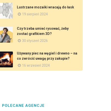
Lustrzane mozaiki wracają do łask
19 sierpień 2024
Czy trzeba umieć rysować, żeby
zostać grafikiem 3D?
30 styczeń 2026
Używany piec na węgiel i drewno – na
co zwrócić uwagę przy zakupie?
16 wrzesień 2024
POLECANE AGENCJE