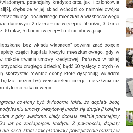
iadomym, potencjalny kredytobiorca, jak i członkowie
ali[2], chyba że w jej skład wchodzi co najmniej dwójka
b metraż takiego posiadanego mieszkania własnościowego
wie domowym: 2 dzieci – nie więcej niż 50 mkw., 3 dzieci
iż 90 mkw., 5 dzieci i więcej – limit nie obowiązuje.
ieszkanie bez wkładu własnego” powinni znać pojęcie
 spłaty części kapitału kredytu mieszkaniowego, gdy w
 w trakcie trwania umowy kredytowej. Państwo w takiej
w przypadku drugiego dziecka) bądź 60 tysięcy złotych (w
ogą skorzystać również osoby, które dysponują wkładem
 będzie można być właścicielem innego mieszkania niż
kredytu mieszkaniowego.
ogramu powinny być świadome faktu, że dopłaty będą
podpisaniu umowy kredytowej urodzi się drugie (i kolejne
ońca z góry wiadomo, kiedy dopłata realnie pomniejszy
ka lat po zaciągnięciu kredytu. Z pewnością, dopłaty
la osób, które i tak planowały powiększenie rodziny w