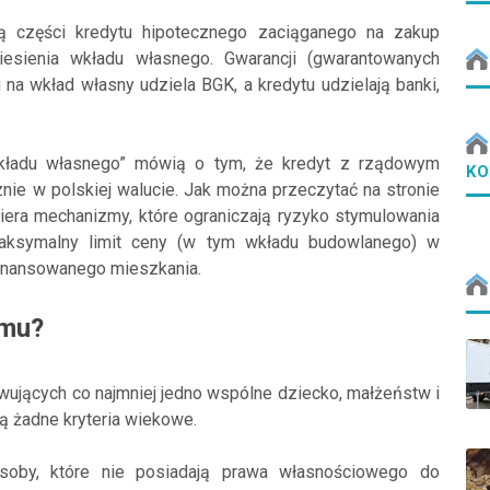
ją części kredytu hipotecznego zaciąganego na zakup
esienia wkładu własnego. Gwarancji (gwarantowanych
na wkład własny udziela BGK, a kredytu udzielają banki,
wkładu własnego” mówią o tym, że kredyt z rządowym
KO
znie w polskiej walucie. Jak można przeczytać na stronie
era mechanizmy, które ograniczają ryzyko stymulowania
maksymalny limit ceny (w tym wkładu budowlanego) w
finansowanego mieszkania.
amu?
wujących co najmniej jedno wspólne dziecko, małżeństw i
ą żadne kryteria wiekowe.
oby, które nie posiadają prawa własnościowego do