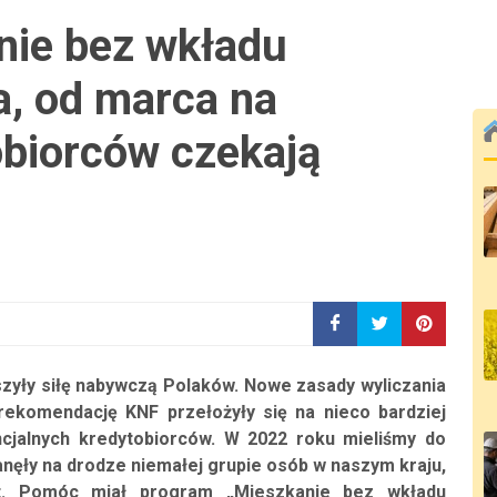
nie bez wkładu
, od marca na
obiorców czekają
szyły siłę nabywczą Polaków. Nowe zasady wyliczania
rekomendację KNF przełożyły się na nieco bardziej
ncjalnych kredytobiorców. W 2022 roku mieliśmy do
anęły na drodze niemałej grupie osób w naszym kraju,
t. Pomóc miał program „Mieszkanie bez wkładu