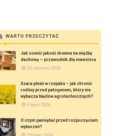
WARTO PRZECZYTAĆ
Jak ocenić jakość drewna na więźbę
dachową — przewodnik dla inwestora
30 czerwiec 2026
Szara pleśń w rzepaku – jak chronić
rośliny przed patogenem, który nie
wybacza błędów agrotechnicznych?
4 lipiec 2026
O czym pamiętać przed rozpoczęciem
wyburzeń?
29 lipiec 2026