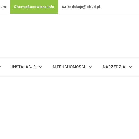
rum
ChemiaBudowlana.info
redakcja@obud.pl
INSTALACJE
NIERUCHOMOŚCI
NARZĘDZIA