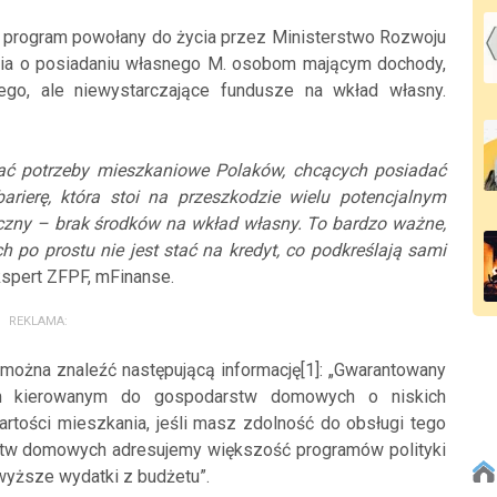
 program powołany do życia przez Ministerstwo Rozwoju
enia o posiadaniu własnego M. osobom mającym dochody,
ego, ale niewystarczające fundusze na wkład własny.
ać potrzeby mieszkaniowe Polaków, chcących posiadać
rierę, która stoi na przeszkodzie wielu potencjalnym
eczny – brak środków na wkład własny. To bardzo ważne,
h po prostu nie jest stać na kredyt, co podkreślają sami
spert ZFPF, mFinanse.
REKLAMA:
 można znaleźć następującą informację[1]: „Gwarantowany
em kierowanym do gospodarstw domowych o niskich
tości mieszkania, jeśli masz zdolność do obsługi tego
tw domowych adresujemy większość programów polityki
jwyższe wydatki z budżetu”.