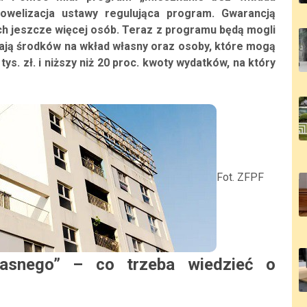
welizacja ustawy regulująca program. Gwarancją
ch jeszcze więcej osób. Teraz z programu będą mogli
dają środków na wkład własny oraz osoby, które mogą
s. zł. i niższy niż 20 proc. kwoty wydatków, na który
Fot. ZFPF
łasnego” – co trzeba wiedzieć o