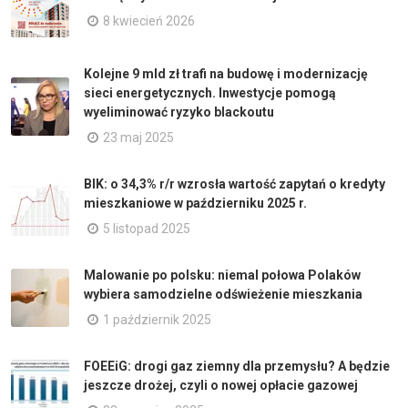
8 kwiecień 2026
Kolejne 9 mld zł trafi na budowę i modernizację
sieci energetycznych. Inwestycje pomogą
wyeliminować ryzyko blackoutu
23 maj 2025
BIK: o 34,3% r/r wzrosła wartość zapytań o kredyty
mieszkaniowe w październiku 2025 r.
5 listopad 2025
Malowanie po polsku: niemal połowa Polaków
wybiera samodzielne odświeżenie mieszkania
1 październik 2025
FOEEiG: drogi gaz ziemny dla przemysłu? A będzie
jeszcze drożej, czyli o nowej opłacie gazowej