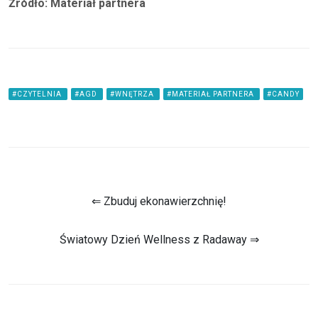
Źródło: Materiał partnera
#CZYTELNIA
#AGD
#WNĘTRZA
#MATERIAŁ PARTNERA
#CANDY
⇐ Zbuduj ekonawierzchnię!
Światowy Dzień Wellness z Radaway ⇒