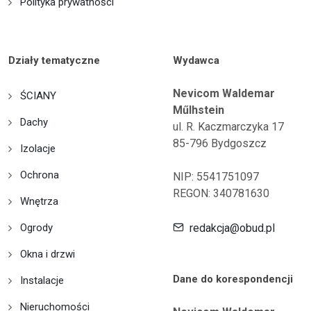
Polityka prywatności
Działy tematyczne
Wydawca
Nevicom Waldemar
ŚCIANY
Műlhstein
Dachy
ul. R. Kaczmarczyka 17
85-796 Bydgoszcz
Izolacje
Ochrona
NIP: 5541751097
REGON: 340781630
Wnętrza
Ogrody
redakcja@obud.pl
Okna i drzwi
Dane do korespondencji
Instalacje
Nieruchomości