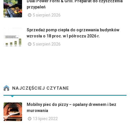
Dual Power Forni & Grill. Preparat do czyszczenia
przypaleń
5 sierpień 2026
Sprzedaż pomp ciepła do ogrzewania budynków
wzrosła o 18 proc. w I półroczu 2026 r.
5 sierpień 2026
NAJCZĘŚCIEJ CZYTANE
Mobilny piec do pizzy – opalany drewnem i bez
murowania
13 lipiec 2022