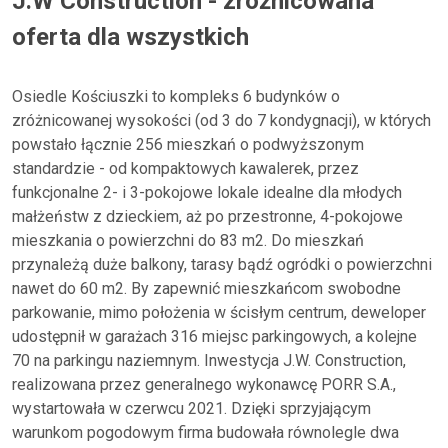
J.W Construction - zróżnicowana
oferta dla wszystkich
Osiedle Kościuszki to kompleks 6 budynków o
zróżnicowanej wysokości (od 3 do 7 kondygnacji), w których
powstało łącznie 256 mieszkań o podwyższonym
standardzie - od kompaktowych kawalerek, przez
funkcjonalne 2- i 3-pokojowe lokale idealne dla młodych
małżeństw z dzieckiem, aż po przestronne, 4-pokojowe
mieszkania o powierzchni do 83 m2. Do mieszkań
przynależą duże balkony, tarasy bądź ogródki o powierzchni
nawet do 60 m2. By zapewnić mieszkańcom swobodne
parkowanie, mimo położenia w ścisłym centrum, deweloper
udostępnił w garażach 316 miejsc parkingowych, a kolejne
70 na parkingu naziemnym. Inwestycja J.W. Construction,
realizowana przez generalnego wykonawcę PORR S.A.,
wystartowała w czerwcu 2021. Dzięki sprzyjającym
warunkom pogodowym firma budowała równolegle dwa