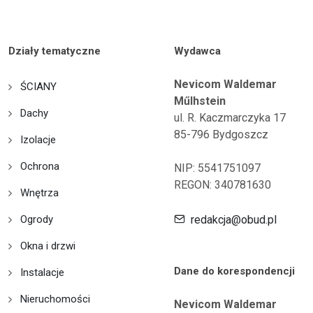
Działy tematyczne
Wydawca
Nevicom Waldemar
ŚCIANY
Műlhstein
Dachy
ul. R. Kaczmarczyka 17
85-796 Bydgoszcz
Izolacje
Ochrona
NIP: 5541751097
REGON: 340781630
Wnętrza
Ogrody
redakcja@obud.pl
Okna i drzwi
Dane do korespondencji
Instalacje
Nieruchomości
Nevicom Waldemar