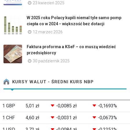
23 kwiecień 2025
W 2025 roku Polacy kupili niemal tyle samo pomp
ciepła co w 2024 − większość bez dotacji
12 marzec 2026
Faktura proforma a KSeF – co muszą wiedzieć
przedsiębiorcy
30 październik 2025
KURSY WALUT - ŚREDNI KURS NBP
1 GBP
5,01 zł
-0,0085 zł
-0,1693%
1 CHF
4,60 zł
-0,0031 zł
-0,0673%
1 USD
3,72 zł
-0,0084 zł
-0,2251%