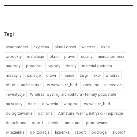
Tagi
wiadomości
czytelnia
okna i drzwi
wnetrza
okna
produkty
instalacje
okno
prawo
ściany
nieruchomości
nagrody
poradnik
ogrody
dachy
materiał partnera
maszyny
izolacje
drzwi
finanse
targi
eko
wnętrza
obud
architektura
w wewnatrz_bud
konkursy
narzedzie
inwestycje
Wnętrza, wystrój, architektura - tematy pozostałe
na sciany
dach
newseria
w ogrod
wewnatrz_bud
do ogrzewanie
ochrona
Armatura, wanny, natryski - inspiracje
do ochrona
ogrod
meble
armatura
promowany
w lazienka
do izolacja
lazienka
raport
podloga
aluprof