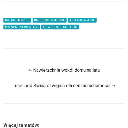
#WIADOMOŚCI
#NIERUCHOMOŚCI
#DO MIESZANIE
#RYNEK_PIERWOTNY
#J.W. CONSTRUCTION
⇐ Nawierzchnie wokół domu na lata
Tunel pod Świną dźwignią dla cen nieruchomości ⇒
Więcej tematów: