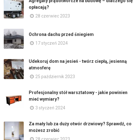
Agregaty prądotwórcze na budowę – dlaczego się
opłacają?
28 czerwiec 2023
Ochrona dachu przed śniegiem
17 styczeń 2024
Udekoruj dom na jesień - twórz ciepłą, jesienną
atmosferę
25 październik 2023
Profesjonalny stół warsztatowy - jakie powinien
mieć wymiary?
3 styczeń 2024
Za mały lub za duży otwór drzwiowy? Sprawdź, co
możesz zrobić
28 czerwiec 2023