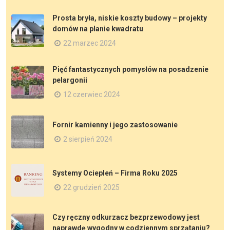
Prosta bryła, niskie koszty budowy – projekty
domów na planie kwadratu
22 marzec 2024
Pięć fantastycznych pomysłów na posadzenie
pelargonii
12 czerwiec 2024
Fornir kamienny i jego zastosowanie
2 sierpień 2024
Systemy Ociepleń – Firma Roku 2025
22 grudzień 2025
Czy ręczny odkurzacz bezprzewodowy jest
naprawdę wygodny w codziennym sprzątaniu?