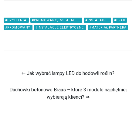
#CZYTELNIA
#PROMOWANY_INSTALACJE
#INSTALACJE
#PRAD
#PROMOWANY
#INSTALACJE ELEKTRYCZNE
#MATERIAŁ PARTNERA
⇐ Jak wybrać lampy LED do hodowli roślin?
Dachówki betonowe Braas – które 3 modele najchętniej
wybierają klienci? ⇒