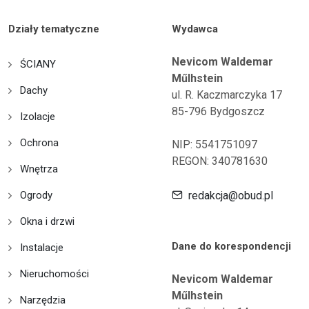
Działy tematyczne
Wydawca
Nevicom Waldemar
ŚCIANY
Műlhstein
Dachy
ul. R. Kaczmarczyka 17
85-796 Bydgoszcz
Izolacje
Ochrona
NIP: 5541751097
REGON: 340781630
Wnętrza
Ogrody
redakcja@obud.pl
Okna i drzwi
Dane do korespondencji
Instalacje
Nieruchomości
Nevicom Waldemar
Műlhstein
Narzędzia