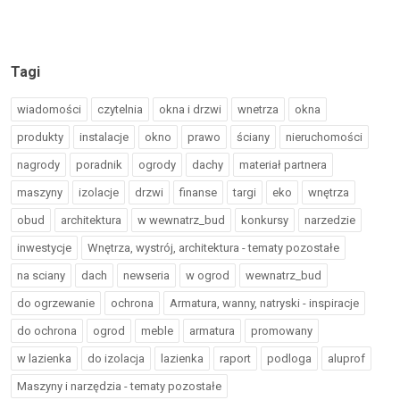
Tagi
wiadomości
czytelnia
okna i drzwi
wnetrza
okna
produkty
instalacje
okno
prawo
ściany
nieruchomości
nagrody
poradnik
ogrody
dachy
materiał partnera
maszyny
izolacje
drzwi
finanse
targi
eko
wnętrza
obud
architektura
w wewnatrz_bud
konkursy
narzedzie
inwestycje
Wnętrza, wystrój, architektura - tematy pozostałe
na sciany
dach
newseria
w ogrod
wewnatrz_bud
do ogrzewanie
ochrona
Armatura, wanny, natryski - inspiracje
do ochrona
ogrod
meble
armatura
promowany
w lazienka
do izolacja
lazienka
raport
podloga
aluprof
Maszyny i narzędzia - tematy pozostałe