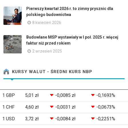
Pierwszy kwartał 2026 r. to zimny prysznic dla
polskiego budownictwa
8 kwiecień 2026
Budowlane MŚP wystawiały w I poł. 2025 r. więcej
faktur niż przed rokiem
2 wrzesień 2025
KURSY WALUT - ŚREDNI KURS NBP
1 GBP
5,01 zł
-0,0085 zł
-0,1693%
1 CHF
4,60 zł
-0,0031 zł
-0,0673%
1 USD
3,72 zł
-0,0084 zł
-0,2251%