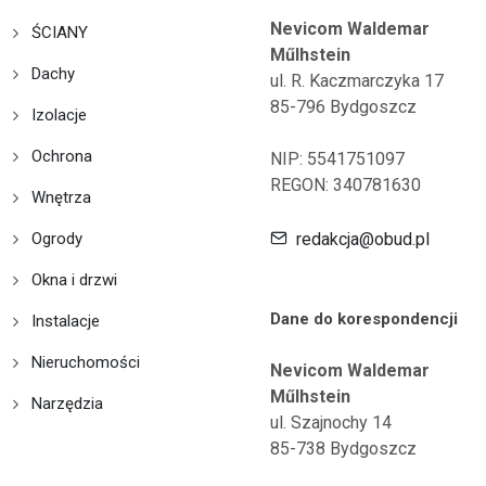
Nevicom Waldemar
ŚCIANY
Műlhstein
Dachy
ul. R. Kaczmarczyka 17
85-796 Bydgoszcz
Izolacje
Ochrona
NIP: 5541751097
REGON: 340781630
Wnętrza
Ogrody
redakcja@obud.pl
Okna i drzwi
Dane do korespondencji
Instalacje
Nieruchomości
Nevicom Waldemar
Műlhstein
Narzędzia
ul. Szajnochy 14
85-738 Bydgoszcz