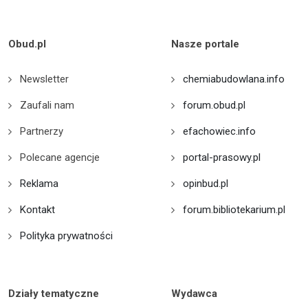
Obud.pl
Nasze portale
Newsletter
chemiabudowlana.info
Zaufali nam
forum.obud.pl
Partnerzy
efachowiec.info
Polecane agencje
portal-prasowy.pl
Reklama
opinbud.pl
Kontakt
forum.bibliotekarium.pl
Polityka prywatności
Działy tematyczne
Wydawca