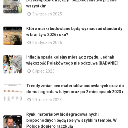
przeciwpożarowe, czyli bezpieczeństwo przede
wszystkim
3 wrzesień 2025
Które marki budowlane będą wyznaczać standardy
w branży w 2026 roku?
26 styczeń 2026
Inflacja spada kolejny miesiąc z rzędu. Jednak
większość Polaków tego nie odczuwa [BADANIE]
6 lipiec 2023
Trendy zmian cen materiałów budowlanych oraz do
domu i ogrodu w lutym oraz po 2 miesiącach 2023 r.
20 marzec 2023
Rynki materiałów biodegradowalnych i
biopochodnych będą rosły w szybkim tempie. W
Polsce dopiero raczkują