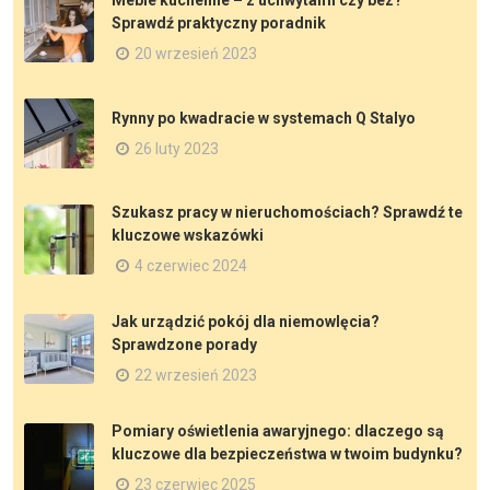
Meble kuchenne – z uchwytami czy bez?
Sprawdź praktyczny poradnik
20 wrzesień 2023
Rynny po kwadracie w systemach Q Stalyo
26 luty 2023
Szukasz pracy w nieruchomościach? Sprawdź te
kluczowe wskazówki
4 czerwiec 2024
Jak urządzić pokój dla niemowlęcia?
Sprawdzone porady
22 wrzesień 2023
Pomiary oświetlenia awaryjnego: dlaczego są
kluczowe dla bezpieczeństwa w twoim budynku?
23 czerwiec 2025