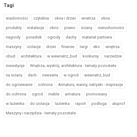
Tagi
wiadomości
czytelnia
okna i drzwi
wnetrza
okna
produkty
instalacje
okno
prawo
ściany
nieruchomości
nagrody
poradnik
ogrody
dachy
materiał partnera
maszyny
izolacje
drzwi
finanse
targi
eko
wnętrza
obud
architektura
w wewnatrz_bud
konkursy
narzedzie
inwestycje
Wnętrza, wystrój, architektura - tematy pozostałe
na sciany
dach
newseria
w ogrod
wewnatrz_bud
do ogrzewanie
ochrona
Armatura, wanny, natryski - inspiracje
do ochrona
ogrod
meble
armatura
promowany
w lazienka
do izolacja
lazienka
raport
podloga
aluprof
Maszyny i narzędzia - tematy pozostałe