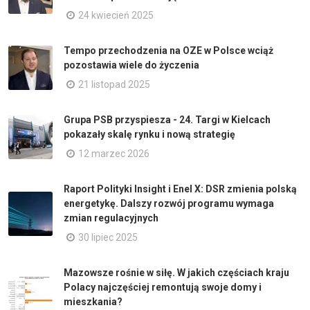
24 kwiecień 2025
Tempo przechodzenia na OZE w Polsce wciąż
pozostawia wiele do życzenia
21 listopad 2025
Grupa PSB przyspiesza - 24. Targi w Kielcach
pokazały skalę rynku i nową strategię
12 marzec 2026
Raport Polityki Insight i Enel X: DSR zmienia polską
energetykę. Dalszy rozwój programu wymaga
zmian regulacyjnych
30 lipiec 2025
Mazowsze rośnie w siłę. W jakich częściach kraju
Polacy najczęściej remontują swoje domy i
mieszkania?