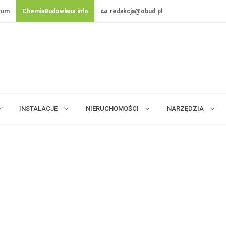
rum
ChemiaBudowlana.info
redakcja@obud.pl
INSTALACJE
NIERUCHOMOŚCI
NARZĘDZIA