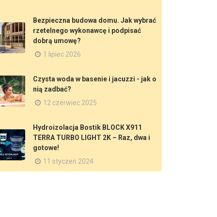
Bezpieczna budowa domu. Jak wybrać
rzetelnego wykonawcę i podpisać
dobrą umowę?
1 lipiec 2026
Czysta woda w basenie i jacuzzi - jak o
nią zadbać?
12 czerwiec 2025
Hydroizolacja Bostik BLOCK X911
TERRA TURBO LIGHT 2K – Raz, dwa i
gotowe!
11 styczeń 2024