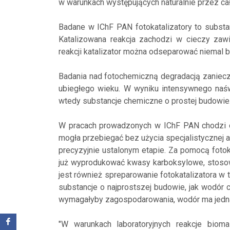
w warunkach występujących naturalnie przez cał
Badane w IChF PAN fotokatalizatory to substan
Katalizowana reakcja zachodzi w cieczy zawi
reakcji katalizator można odseparować niemal b
Badania nad fotochemiczną degradacją zaniecz
ubiegłego wieku. W wyniku intensywnego naśw
wtedy substancje chemiczne o prostej budowie
W pracach prowadzonych w IChF PAN chodzi o t
mogła przebiegać bez użycia specjalistycznej a
precyzyjnie ustalonym etapie. Za pomocą foto
już wyprodukować kwasy karboksylowe, stosow
jest również spreparowanie fotokatalizatora w 
substancje o najprostszej budowie, jak wodór 
wymagałyby zagospodarowania, wodór ma jedna
"W warunkach laboratoryjnych reakcje bioma