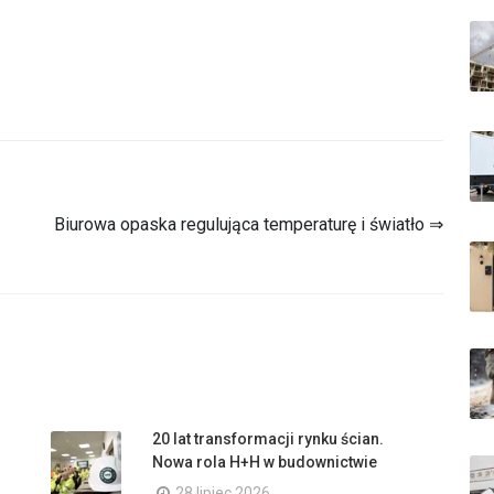
Biurowa opaska regulująca temperaturę i światło ⇒
20 lat transformacji rynku ścian.
Nowa rola H+H w budownictwie
28 lipiec 2026