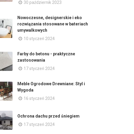
30 październik 2023
Nowoczesne, designerskie i eko
rozwiązania stosowane w bateriach
umywalkowych
10 styczeń 2024
Farby do betonu - praktyczne
zastosowania
17 styczeń 2024
Meble Ogrodowe Drewniane: Styl i
Wygoda
16 styczeń 2024
Ochrona dachu przed śniegiem
17 styczeń 2024