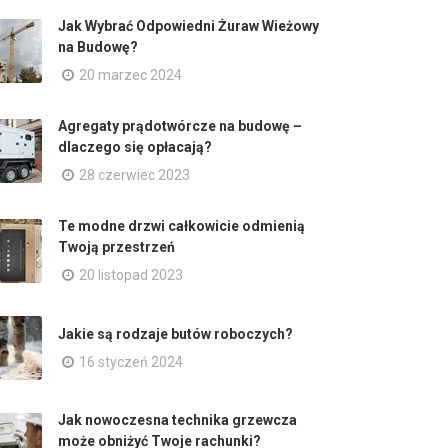
Jak Wybrać Odpowiedni Żuraw Wieżowy
na Budowę?
20 marzec 2024
Agregaty prądotwórcze na budowę –
dlaczego się opłacają?
28 czerwiec 2023
Te modne drzwi całkowicie odmienią
Twoją przestrzeń
20 listopad 2023
Jakie są rodzaje butów roboczych?
16 styczeń 2024
Jak nowoczesna technika grzewcza
może obniżyć Twoje rachunki?