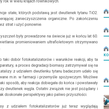
y rok w wielu krajach równikowych.
cje stałe, których podstawą jest dwutlenek tytanu TiO2.
erającej zanieczyszczenia organiczne. Po zakończeniu
ez strat i użyć ponownie.
yszczeń były prowadzone na świecie już w końcu lat 60.
ietlania promieniowaniem ultrafioletowym otrzymywano
.
KO
aki dobór fotokatalizatorów i warunków reakcji, aby ta
paratury, a proces degradacji biomasy zatrzymywał się na
katalizy z udziałem dwutlenku tytanu badaczom udało się
ane m.in. w farmacji i przemyśle spożywczym. Możliwe
taki sposób, aby reakcja dobiegała do końca i powstawały
czy dwutlenek węgla. Ostatni związek nie jest pożądany i
k doskonałe perspektywy jako paliwo przyszłości.
sy z udziałem fotokatalizatorów już teraz wyglądają