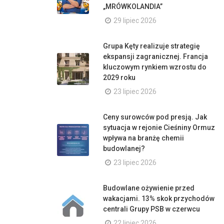
„MRÓWKOLANDIA”
29 lipiec 2026
Grupa Kęty realizuje strategię
ekspansji zagranicznej. Francja
kluczowym rynkiem wzrostu do
2029 roku
23 lipiec 2026
Ceny surowców pod presją. Jak
sytuacja w rejonie Cieśniny Ormuz
wpływa na branżę chemii
budowlanej?
23 lipiec 2026
Budowlane ożywienie przed
wakacjami. 13% skok przychodów
centrali Grupy PSB w czerwcu
22 lipiec 2026