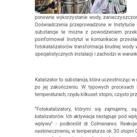
ponowne wykorzystanie wody, zanieczyszczo
Doświadczenia przeprowadzone w Instytucie 
substancje te można z powodzeniem przek
poinformował Instytut w komunikacie przesł
fotokatalizatorów transformacja brudnej wod
specjalistycznych instalacji i zachodzi w war
Katalizator to substancja, która uczestnicząc w 
po jej zakończeniu. W typowych procesach k
temperaturach, rzędu kilkuset stopni, często p
"Fotokatalizatory, którymi się zajmujemy,
katalizatorów. Ich aktywacja następuje pod w
wpływu" - podkreślił dr Colmenares. Reakcj
nasłonecznieniu, w temperaturze ok. 30 stopni