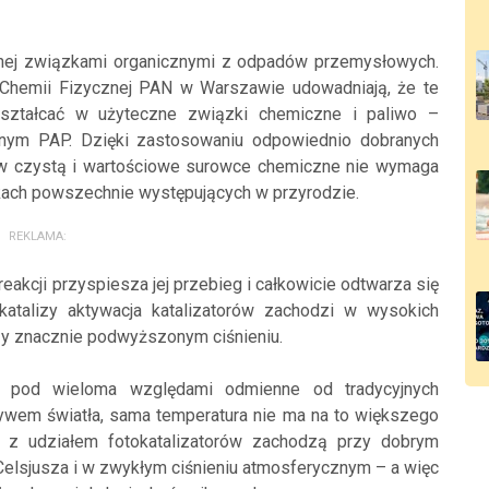
nej związkami organicznymi z odpadów przemysłowych.
Chemii Fizycznej PAN w Warszawie udowadniają, że te
ształcać w użyteczne związki chemiczne i paliwo –
anym PAP. Dzięki zastosowaniu odpowiednio dobranych
y w czystą i wartościowe surowce chemiczne nie wymaga
unkach powszechnie występujących w przyrodzie.
REKLAMA:
reakcji przyspiesza jej przebieg i całkowicie odtwarza się
atalizy aktywacja katalizatorów zachodzi w wysokich
rzy znacznie podwyższonym ciśnieniu.
 są pod wieloma względami odmienne od tradycyjnych
pływem światła, sama temperatura nie ma na to większego
e z udziałem fotokatalizatorów zachodzą przy dobrym
 Celsjusza i w zwykłym ciśnieniu atmosferycznym – a więc