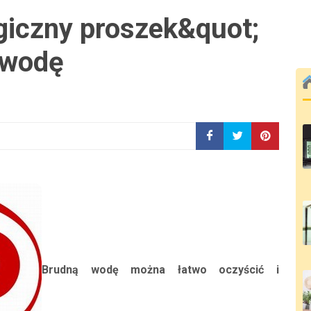
giczny proszek&quot;
 wodę
Brudną wodę można łatwo oczyścić i