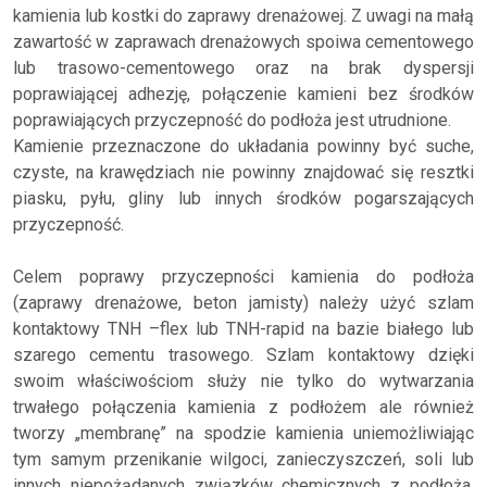
kamienia lub kostki do zaprawy drenażowej. Z uwagi na małą
zawartość w zaprawach drenażowych spoiwa cementowego
lub trasowo-cementowego oraz na brak dyspersji
poprawiającej adhezję, połączenie kamieni bez środków
poprawiających przyczepność do podłoża jest utrudnione.
Kamienie przeznaczone do układania powinny być suche,
czyste, na krawędziach nie powinny znajdować się resztki
piasku, pyłu, gliny lub innych środków pogarszających
przyczepność.
Celem poprawy przyczepności kamienia do podłoża
(zaprawy drenażowe, beton jamisty) należy użyć szlam
kontaktowy TNH –flex lub TNH-rapid na bazie białego lub
szarego cementu trasowego. Szlam kontaktowy dzięki
swoim właściwościom służy nie tylko do wytwarzania
trwałego połączenia kamienia z podłożem ale również
tworzy „membranę” na spodzie kamienia uniemożliwiając
tym samym przenikanie wilgoci, zanieczyszczeń, soli lub
innych niepożądanych związków chemicznych z podłoża.