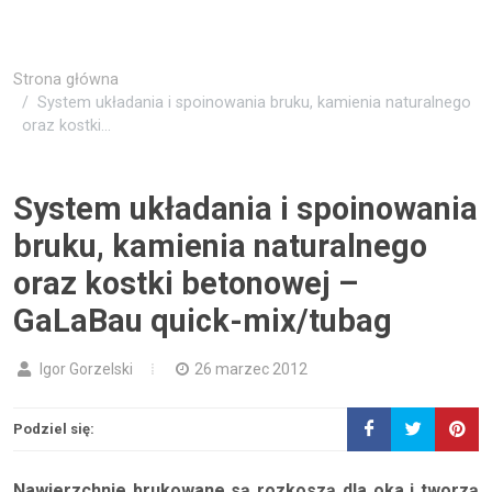
Strona główna
System układania i spoinowania bruku, kamienia naturalnego
oraz kostki...
System układania i spoinowania
bruku, kamienia naturalnego
oraz kostki betonowej –
GaLaBau quick-mix/tubag
Igor Gorzelski
26 marzec 2012
Podziel się:
Nawierzchnie brukowane są rozkoszą dla oka i tworzą