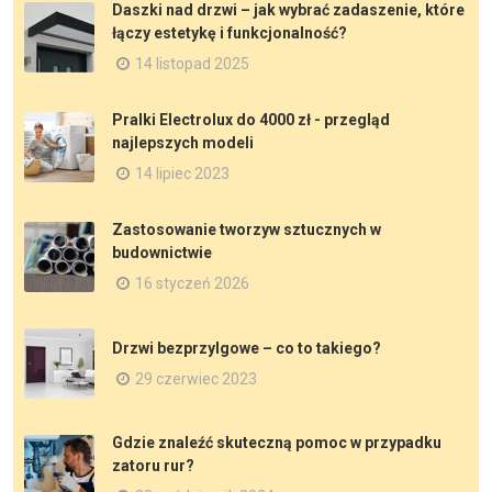
Daszki nad drzwi – jak wybrać zadaszenie, które
łączy estetykę i funkcjonalność?
14 listopad 2025
Pralki Electrolux do 4000 zł - przegląd
najlepszych modeli
14 lipiec 2023
Zastosowanie tworzyw sztucznych w
budownictwie
16 styczeń 2026
​Drzwi bezprzylgowe – co to takiego?
29 czerwiec 2023
Gdzie znaleźć skuteczną pomoc w przypadku
zatoru rur?