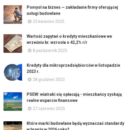
Pomysł na biznes — zakładanie firmy oferującej
usługi budowlane
23 kwiecień 2025
Wartość zapytań o kredyty mieszkaniowe we
wrześniu br. wzrosła o 42,2% r/r
8 październik 2025
Kredyty dla mikroprzedsiębiorców w listopadzie
2023 r.
28 grudzień 2023
PSEW: wiatraki się opłacają - mieszkańcy zyskają
realne wsparcie finansowe
27 czerwiec 2025
Które marki budowlane będą wyznaczać standardy
w branży w 2026 roku?