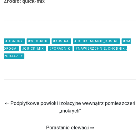
Źródło: quick-mix
#OGRODY
#W OGROD
#KOSTKA
#DO UKLADANIE_KOSTKI
#NA
DROGA
#QUICK_MIX
#PORADNIK
#NAWIERZCHNIE, CHODNIKI,
PODJAZDY
⇐ Podpłytkowe powłoki izolacyjne wewnątrz pomieszczeń
„mokrych”
Porastanie elewacji ⇒