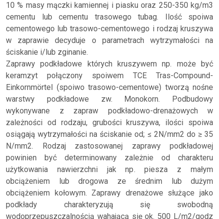
10 % masy mączki kamiennej i piasku oraz 250-350 kg/m3
cementu lub cementu trasowego tubag. Ilość spoiwa
cementowego lub trasowo-cementowego i rodzaj kruszywa
w zaprawie decyduje o parametrach wytrzymałości na
ściskanie i/lub zginanie.
Zaprawy podkładowe których kruszywem np. może być
keramzyt połączony spoiwem TCE Tras-Compound-
Einkornmörtel (spoiwo trasowo-cementowe) tworzą nośne
warstwy podkładowe zw. Monokorn. Podbudowy
wykonywane z zapraw podkładowo-drenażowych w
zależności od rodzaju, grubości kruszywa, ilości spoiwa
osiągają wytrzymałości na ściskanie od; ≤ 2N/mm2 do ≥ 35
N/mm2. Rodzaj zastosowanej zaprawy podkładowej
powinien być determinowany zależnie od charakteru
użytkowania nawierzchni jak np. piesza z małym
obciążeniem lub drogowa ze średnim lub dużym
obciążeniem kołowym. Zaprawy drenażowe służące jako
podkłady charakteryzują się swobodną
wodoprzepuszczalnością wahającą się ok. 500 L/m2/godz