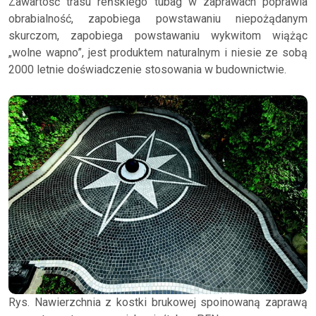
Zawartość trasu reńskiego tubag w zaprawach poprawia
obrabialność, zapobiega powstawaniu niepożądanym
skurczom, zapobiega powstawaniu wykwitom wiążąc
„wolne wapno”, jest produktem naturalnym i niesie ze sobą
2000 letnie doświadczenie stosowania w budownictwie.
Rys. Nawierzchnia z kostki brukowej spoinowaną zaprawą