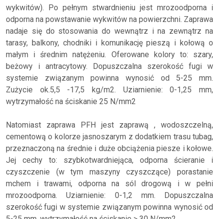
wykwitów). Po pełnym stwardnieniu jest mrozoodporna i
odporna na powstawanie wykwitów na powierzchni. Zaprawa
nadaje się do stosowania do wewnątrz i na zewnątrz na
tarasy, balkony, chodniki i komunikację pieszą i kołową o
małym i średnim natężeniu. Oferowane kolory to: szary,
beżowy i antracytowy. Dopuszczalna szerokość fugi w
systemie związanym powinna wynosić od 5-25 mm.
Zużycie ok.5,5 -17,5 kg/m2. Uziarnienie: 0-1,25 mm,
wytrzymałość na ściskanie 25 N/mm2
Natomiast zaprawa PFH jest zaprawą , wodoszczelną,
cementową o kolorze jasnoszarym z dodatkiem trasu tubag,
przeznaczoną na średnie i duże obciążenia piesze i kołowe.
Jej cechy to: szybkotwardniejąca, odporna ścieranie i
czyszczenie (w tym maszyny czyszczące) porastanie
mchem i trawami, odporna na sól drogową i w pełni
mrozoodporna. Uziarnienie: 0-1,2 mm. Dopuszczalna
szerokość fugi w systemie związanym powinna wynosić od
5-25 mm, wytrzymałość na ściskanie > 30 N/mm2.