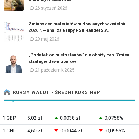
26 styczeń 2026
Zmiany cen materiałów budowlanych w kwietniu
2026 r. – analiza Grupy PSB Handel S.A.
29 maj 2026
„Podatek od pustostanów” nie obniży cen. Zmieni
strategie deweloperów
21 październik 2025
KURSY WALUT - ŚREDNI KURS NBP
1 GBP
5,02 zł
0,0038 zł
0,0758%
1 CHF
4,60 zł
-0,0044 zł
-0,0956%