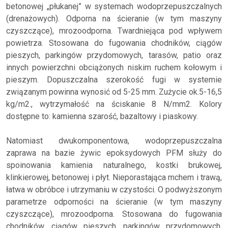
betonowej „płukanej” w systemach wodoprzepuszczalnych
(drenażowych). Odporna na ścieranie (w tym maszyny
czyszczące), mrozoodporna. Twardniejąca pod wpływem
powietrza. Stosowana do fugowania chodników, ciągów
pieszych, parkingów przydomowych, tarasów, patio oraz
innych powierzchni obciążonych niskim ruchem kołowym i
pieszym. Dopuszczalna szerokość fugi w systemie
związanym powinna wynosić od 5-25 mm. Zużycie ok.5-16,5
kg/m2., wytrzymałość na ściskanie 8 N/mm2. Kolory
dostępne to: kamienna szarość, bazaltowy i piaskowy.
Natomiast dwukomponentowa, wodoprzepuszczalna
zaprawa na bazie żywic epoksydowych PFM służy do
spoinowania kamienia naturalnego, kostki brukowej,
klinkierowej, betonowej i płyt. Nieporastająca mchem i trawą,
łatwa w obróbce i utrzymaniu w czystości. O podwyższonym
parametrze odporności na ścieranie (w tym maszyny
czyszczące), mrozoodporna. Stosowana do fugowania
chodników, ciągów pieszych, parkingów przydomowych,