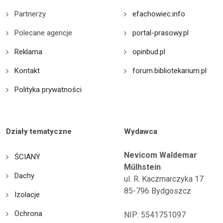
Partnerzy
efachowiec.info
Polecane agencje
portal-prasowy.pl
Reklama
opinbud.pl
Kontakt
forum.bibliotekarium.pl
Polityka prywatności
Działy tematyczne
Wydawca
Nevicom Waldemar
ŚCIANY
Műlhstein
Dachy
ul. R. Kaczmarczyka 17
85-796 Bydgoszcz
Izolacje
Ochrona
NIP: 5541751097