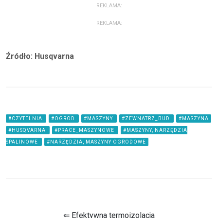
REKLAMA:
REKLAMA:
Źródło: Husqvarna
#CZYTELNIA
#OGROD
#MASZYNY
#ZEWNATRZ_BUD
#MASZYNA
#HUSQVARNA
#PRACE_MASZYNOWE
#MASZYNY, NARZĘDZIA
SPALINOWE
#NARZĘDZIA, MASZYNY OGRODOWE
⇐ Efektywna termoizolacja