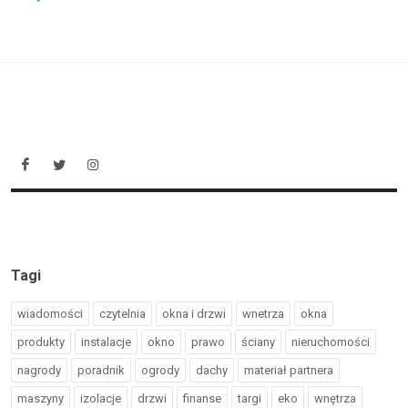
Tagi
wiadomości
czytelnia
okna i drzwi
wnetrza
okna
produkty
instalacje
okno
prawo
ściany
nieruchomości
nagrody
poradnik
ogrody
dachy
materiał partnera
maszyny
izolacje
drzwi
finanse
targi
eko
wnętrza