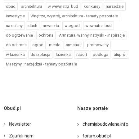
obud
architektura
w wewnatrz_bud
konkursy
narzedzie
inwestycje
Wnętrza, wystrój, architektura - tematy pozostałe
na sciany
dach
newseria
w ogrod
wewnatrz_bud
do ogrzewanie
ochrona
Armatura, wanny, natryski - inspiracje
do ochrona
ogrod
meble
armatura
promowany
w lazienka
do izolacja
lazienka
raport
podloga
aluprof
Maszyny i narzędzia - tematy pozostałe
Obud.pl
Nasze portale
Newsletter
chemiabudowlana.info
Zaufali nam
forum.obud.pl