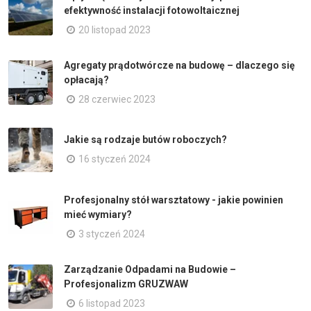
efektywność instalacji fotowoltaicznej
20 listopad 2023
Agregaty prądotwórcze na budowę – dlaczego się
opłacają?
28 czerwiec 2023
Jakie są rodzaje butów roboczych?
16 styczeń 2024
Profesjonalny stół warsztatowy - jakie powinien
mieć wymiary?
3 styczeń 2024
Zarządzanie Odpadami na Budowie –
Profesjonalizm GRUZWAW
6 listopad 2023