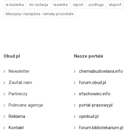
w lazienka
do izolacja
lazienka
raport
podloga
aluprof
Maszyny i narzędzia - tematy pozostałe
Obud.pl
Nasze portale
Newsletter
chemiabudowlana.info
Zaufali nam
forum.obud.pl
Partnerzy
efachowiec.info
Polecane agencje
portal-prasowy.pl
Reklama
opinbud.pl
Kontakt
forum.bibliotekarium.pl