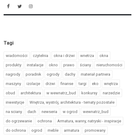
Tagi
wiadomości
czytelnia
okna i drzwi
wnetrza
okna
produkty
instalacje
okno
prawo
ściany
nieruchomości
nagrody
poradnik
ogrody
dachy
materiał partnera
maszyny
izolacje
drzwi
finanse
targi
eko
wnętrza
obud
architektura
w wewnatrz_bud
konkursy
narzedzie
inwestycje
Wnętrza, wystrój, architektura - tematy pozostałe
na sciany
dach
newseria
w ogrod
wewnatrz_bud
do ogrzewanie
ochrona
Armatura, wanny, natryski - inspiracje
do ochrona
ogrod
meble
armatura
promowany