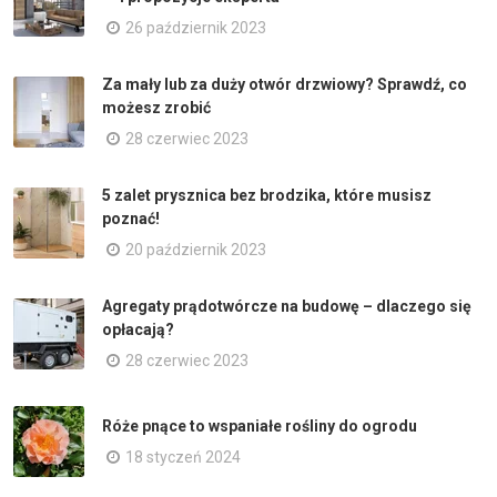
26 październik 2023
Za mały lub za duży otwór drzwiowy? Sprawdź, co
możesz zrobić
28 czerwiec 2023
5 zalet prysznica bez brodzika, które musisz
poznać!
20 październik 2023
Agregaty prądotwórcze na budowę – dlaczego się
opłacają?
28 czerwiec 2023
Róże pnące to wspaniałe rośliny do ogrodu
18 styczeń 2024