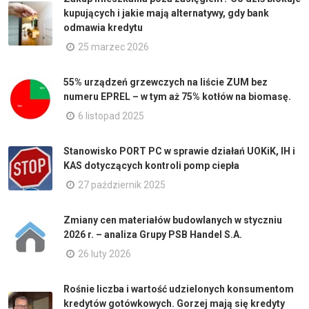
kupujących i jakie mają alternatywy, gdy bank
odmawia kredytu
25 marzec 2026
55% urządzeń grzewczych na liście ZUM bez
numeru EPREL – w tym aż 75% kotłów na biomasę.
6 listopad 2025
Stanowisko PORT PC w sprawie działań UOKiK, IH i
KAS dotyczących kontroli pomp ciepła
27 październik 2025
Zmiany cen materiałów budowlanych w styczniu
2026 r. – analiza Grupy PSB Handel S.A.
26 luty 2026
Rośnie liczba i wartość udzielonych konsumentom
kredytów gotówkowych. Gorzej mają się kredyty