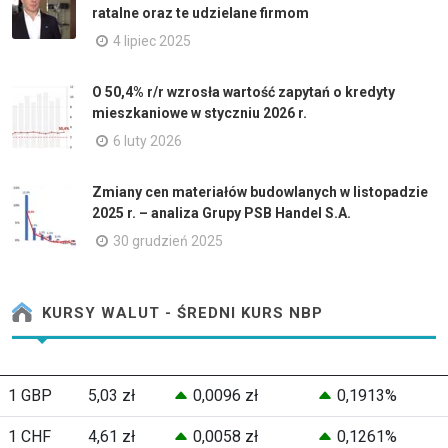
ratalne oraz te udzielane firmom
4 lipiec 2025
O 50,4% r/r wzrosła wartość zapytań o kredyty
mieszkaniowe w styczniu 2026 r.
6 luty 2026
Zmiany cen materiałów budowlanych w listopadzie
2025 r. – analiza Grupy PSB Handel S.A.
30 grudzień 2025
KURSY WALUT - ŚREDNI KURS NBP
1 GBP
5,03 zł
0,0096 zł
0,1913%
1 CHF
4,61 zł
0,0058 zł
0,1261%