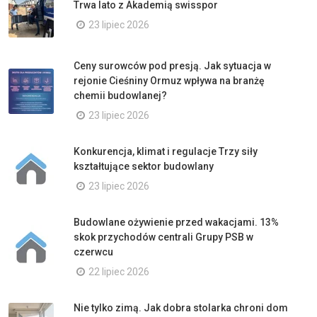
Trwa lato z Akademią swisspor
23 lipiec 2026
Ceny surowców pod presją. Jak sytuacja w
rejonie Cieśniny Ormuz wpływa na branżę
chemii budowlanej?
23 lipiec 2026
Konkurencja, klimat i regulacje Trzy siły
kształtujące sektor budowlany
23 lipiec 2026
Budowlane ożywienie przed wakacjami. 13%
skok przychodów centrali Grupy PSB w
czerwcu
22 lipiec 2026
Nie tylko zimą. Jak dobra stolarka chroni dom