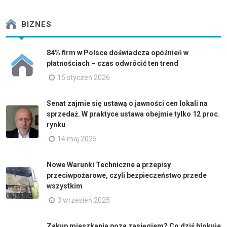
BIZNES
84% firm w Polsce doświadcza opóźnień w
płatnościach – czas odwrócić ten trend
15 styczeń 2026
Senat zajmie się ustawą o jawności cen lokali na
sprzedaż. W praktyce ustawa obejmie tylko 12 proc.
rynku
14 maj 2025
Nowe Warunki Techniczne a przepisy
przeciwpożarowe, czyli bezpieczeństwo przede
wszystkim
3 wrzesień 2025
Zakup mieszkania poza zasięgiem? Co dziś blokuje