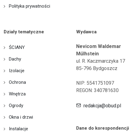
Polityka prywatności
Działy tematyczne
Wydawca
Nevicom Waldemar
ŚCIANY
Műlhstein
Dachy
ul. R. Kaczmarczyka 17
85-796 Bydgoszcz
Izolacje
Ochrona
NIP: 5541751097
REGON: 340781630
Wnętrza
Ogrody
redakcja@obud.pl
Okna i drzwi
Dane do korespondencji
Instalacje